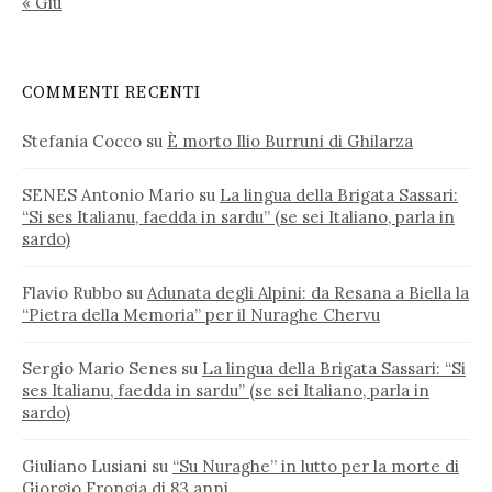
« Giu
COMMENTI RECENTI
Stefania Cocco
su
È morto Ilio Burruni di Ghilarza
SENES Antonio Mario
su
La lingua della Brigata Sassari:
“Si ses Italianu, faedda in sardu” (se sei Italiano, parla in
sardo)
Flavio Rubbo
su
Adunata degli Alpini: da Resana a Biella la
“Pietra della Memoria” per il Nuraghe Chervu
Sergio Mario Senes
su
La lingua della Brigata Sassari: “Si
ses Italianu, faedda in sardu” (se sei Italiano, parla in
sardo)
Giuliano Lusiani
su
“Su Nuraghe” in lutto per la morte di
Giorgio Frongia di 83 anni