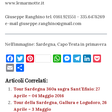
www.lemarmotte.it
Giuseppe Ranghino tel. 0161.921551 – 335.6478269
e-mail giuseppe.ranghino@gmail.com
Nell’immagine: Sardegna, Capo Testa in primavera
F
T
Pi
W
M
T
Li
P
a
w
nt
h
es
el
n
o
E
C
c
it
er
at
se
e
k
c
m
o
e
te
es
s
n
gr
e
k
Articoli Correlati:
ai
n
b
r
t
A
g
a
dI
et
Tour Sardegna 360a sagra Sant’Efisio: 27
l
di
Aprile – 04 Maggio 2016
o
p
er
m
n
vi
Tour della Sardegna, Gallura e Logudoro, 26
o
p
di
Aprile – 3 Maggio