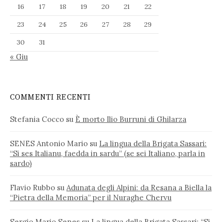
16
17
18
19
20
21
22
23
24
25
26
27
28
29
30
31
« Giu
COMMENTI RECENTI
Stefania Cocco
su
È morto Ilio Burruni di Ghilarza
SENES Antonio Mario
su
La lingua della Brigata Sassari:
“Si ses Italianu, faedda in sardu” (se sei Italiano, parla in
sardo)
Flavio Rubbo
su
Adunata degli Alpini: da Resana a Biella la
“Pietra della Memoria” per il Nuraghe Chervu
Sergio Mario Senes
su
La lingua della Brigata Sassari: “Si