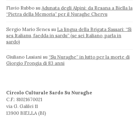
Flavio Rubbo
su
Adunata degli Alpini: da Resana a Biella la
“Pietra della Memoria” per il Nuraghe Chervu
Sergio Mario Senes
su
La lingua della Brigata Sassari: “Si
ses Italianu, faedda in sardu” (se sei Italiano, parla in
sardo)
Giuliano Lusiani
su
“Su Nuraghe” in lutto per la morte di
Giorgio Frongia di 83 anni
Circolo Culturale Sardo Su Nuraghe
C.F.: 81021670021
via G. Galilei 11
13900 BIELLA (BI)