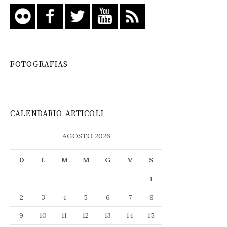
FOTOGRAFIAS
CALENDARIO ARTICOLI
AGOSTO 2026
D
L
M
M
G
V
S
1
2
3
4
5
6
7
8
9
10
11
12
13
14
15