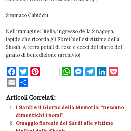
Simmaco Cabiddu
Nell’immagine: Biella, ingresso della Sinagoga,
lapide che ricorda gli Ebrei biellesi vittime della
Shoah. A terra petali di rose e cocci del piatto del
grano di benedizione (archivio)
F
T
Pi
W
M
T
Li
P
a
w
nt
h
es
el
n
o
E
C
c
it
er
at
se
e
k
c
m
o
e
te
es
s
n
gr
e
k
Articoli Correlati:
ai
n
b
r
t
A
g
a
dI
et
I Sardi e il Giorno della Memoria: “nessuno
l
di
dimentichi i nomi”
o
p
er
m
n
vi
Omaggio floreale dei Sardi alle vittime
o
p
di
biellesi della Shoah