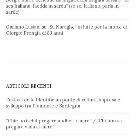
ses Italianu, faedda in sardu” (se sei Italiano, parla in
sardo)
Giuliano Lusiani
su
“Su Nuraghe” in lutto per la morte di
Giorgio Frongia di 83 anni
ARTICOLI RECENTI
Festival delle Identità: un ponte di cultura, impresa e
sviluppo tra Piemonte e Sardegna
“Chie no ischit pregare andhet a mare” / “Chi non sa
pregare vada al mare”