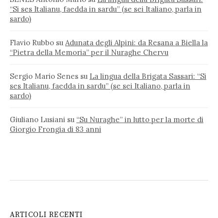
“Si ses Italianu, faedda in sardu” (se sei Italiano, parla in
sardo)
Flavio Rubbo
su
Adunata degli Alpini: da Resana a Biella la
“Pietra della Memoria” per il Nuraghe Chervu
Sergio Mario Senes
su
La lingua della Brigata Sassari: “Si
ses Italianu, faedda in sardu” (se sei Italiano, parla in
sardo)
Giuliano Lusiani
su
“Su Nuraghe” in lutto per la morte di
Giorgio Frongia di 83 anni
ARTICOLI RECENTI