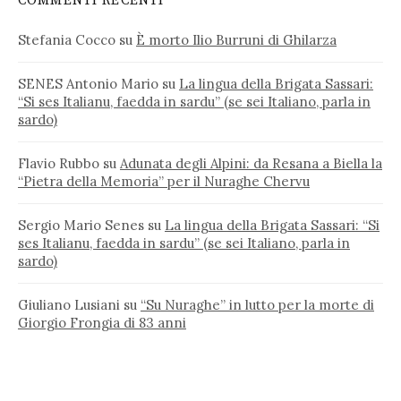
COMMENTI RECENTI
Stefania Cocco
su
È morto Ilio Burruni di Ghilarza
SENES Antonio Mario
su
La lingua della Brigata Sassari:
“Si ses Italianu, faedda in sardu” (se sei Italiano, parla in
sardo)
Flavio Rubbo
su
Adunata degli Alpini: da Resana a Biella la
“Pietra della Memoria” per il Nuraghe Chervu
Sergio Mario Senes
su
La lingua della Brigata Sassari: “Si
ses Italianu, faedda in sardu” (se sei Italiano, parla in
sardo)
Giuliano Lusiani
su
“Su Nuraghe” in lutto per la morte di
Giorgio Frongia di 83 anni