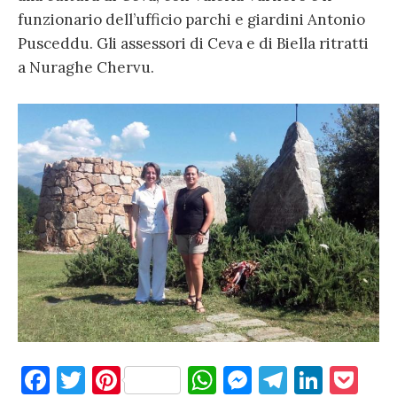
funzionario dell’ufficio parchi e giardini Antonio
Pusceddu. Gli assessori di Ceva e di Biella ritratti
a Nuraghe Chervu.
F
T
Pi
W
M
T
Li
P