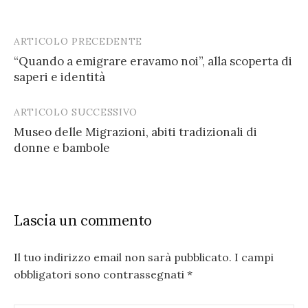
ARTICOLO PRECEDENTE
Post
“Quando a emigrare eravamo noi”, alla scoperta di
navigation
saperi e identità
ARTICOLO SUCCESSIVO
Museo delle Migrazioni, abiti tradizionali di
donne e bambole
Lascia un commento
Il tuo indirizzo email non sarà pubblicato.
I campi
obbligatori sono contrassegnati
*