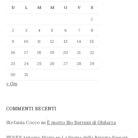
D
L
M
M
G
V
S
1
2
3
4
5
6
7
8
9
10
11
12
13
14
15
16
17
18
19
20
21
22
23
24
25
26
27
28
29
30
31
« Giu
COMMENTI RECENTI
Stefania Cocco
su
È morto Ilio Burruni di Ghilarza
SENES Antonio Mario
su
La lingua della Brigata Sassari: