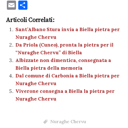
a
w
nt
h
es
el
n
o
E
C
c
it
er
at
se
e
k
c
m
o
e
te
es
s
n
gr
e
k
Articoli Correlati:
ai
n
b
r
t
A
g
a
dI
et
Sant’Albano Stura invia a Biella pietra per
l
di
Nuraghe Chervu
o
p
er
m
n
vi
Da Priola (Cuneo), pronta la pietra per il
o
p
di
“Nuraghe Chervu” di Biella
k
Albizzate non dimentica, consegnata a
Biella pietra della memoria
Dal comune di Carbonia a Biella pietra per
Nuraghe Chervu
Viverone consegna a Biella la pietra per
Nuraghe Chervu
Nuraghe Chervu