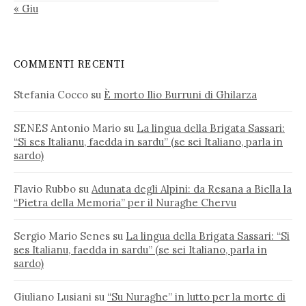
« Giu
COMMENTI RECENTI
Stefania Cocco
su
È morto Ilio Burruni di Ghilarza
SENES Antonio Mario
su
La lingua della Brigata Sassari:
“Si ses Italianu, faedda in sardu” (se sei Italiano, parla in
sardo)
Flavio Rubbo
su
Adunata degli Alpini: da Resana a Biella la
“Pietra della Memoria” per il Nuraghe Chervu
Sergio Mario Senes
su
La lingua della Brigata Sassari: “Si
ses Italianu, faedda in sardu” (se sei Italiano, parla in
sardo)
Giuliano Lusiani
su
“Su Nuraghe” in lutto per la morte di