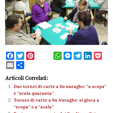
F
T
Pi
W
M
T
Li
P
a
w
nt
h
es
el
n
o
E
C
c
it
er
at
se
e
k
c
m
o
e
te
es
s
n
gr
e
k
Articoli Correlati:
ai
n
b
r
t
A
g
a
dI
et
Due tornei di carte a Su nuraghe: “a scopa”
l
di
e “scala quaranta”
o
p
er
m
n
vi
Torneo di carte a Su Nuraghe: si gioca a
o
p
di
“scopa” e a “scala”
k