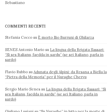
Sebastiano
COMMENTI RECENTI
Stefania Cocco
su
È morto Ilio Burruni di Ghilarza
SENES Antonio Mario
su
La lingua della Brigata Sassari:
“Si ses Italianu, faedda in sardu” (se sei Italiano, parla in
sardo)
Flavio Rubbo
su
Adunata degli Alpini: da Resana a Biella la
“Pietra della Memoria” per il Nuraghe Chervu
Sergio Mario Senes
su
La lingua della Brigata Sassari: “Si
ses Italianu, faedda in sardu” (se sei Italiano, parla in
sardo)
Giuliano Lusiani
su
“Su Nuraghe” in lutto per la morte di