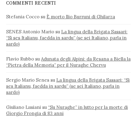
COMMENTI RECENTI
Stefania Cocco
su
È morto Ilio Burruni di Ghilarza
SENES Antonio Mario
su
La lingua della Brigata Sassari:
“Si ses Italianu, faedda in sardu” (se sei Italiano, parla in
sardo)
Flavio Rubbo
su
Adunata degli Alpini: da Resana a Biella la
“Pietra della Memoria” per il Nuraghe Chervu
Sergio Mario Senes
su
La lingua della Brigata Sassari: “Si
ses Italianu, faedda in sardu” (se sei Italiano, parla in
sardo)
Giuliano Lusiani
su
“Su Nuraghe” in lutto per la morte di
Giorgio Frongia di 83 anni