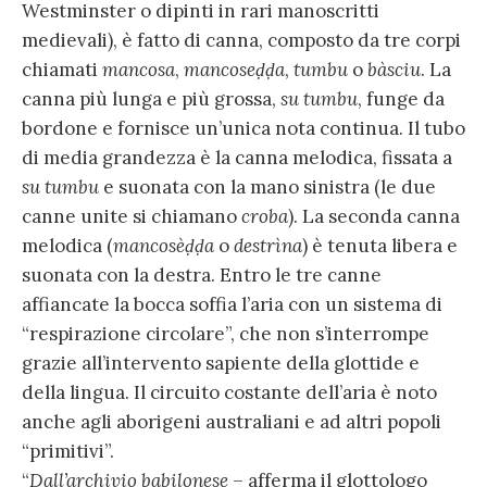
Westminster o dipinti in rari manoscritti
medievali), è fatto di canna, composto da tre corpi
chiamati
mancosa
,
mancoseḍḍa
,
tumbu
o
bàsciu
. La
canna più lunga e più grossa,
su tumbu
, funge da
bordone e fornisce un’unica nota continua. Il tubo
di media grandezza è la canna melodica, fissata a
su tumbu
e suonata con la mano sinistra (le due
canne unite si chiamano
croba
). La seconda canna
melodica (
mancosèḍḍa
o
destrìna
) è tenuta libera e
suonata con la destra. Entro le tre canne
affiancate la bocca soffia l’aria con un sistema di
“respirazione circolare”, che non s’interrompe
grazie all’intervento sapiente della glottide e
della lingua. Il circuito costante dell’aria è noto
anche agli aborigeni australiani e ad altri popoli
“primitivi”.
“
Dall’archivio babilonese
– afferma il glottologo