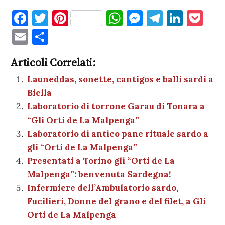
F
T
Pi
W
M
T
Li
P
a
w
nt
h
es
el
n
o
E
C
c
it
er
at
se
e
k
c
m
o
e
te
es
s
n
gr
e
k
Articoli Correlati:
ai
n
b
r
t
A
g
a
dI
et
Launeddas, sonette, cantigos e balli sardi a
l
di
Biella
o
p
er
m
n
vi
Laboratorio di torrone Garau di Tonara a
o
p
di
“Gli Orti de La Malpenga”
k
Laboratorio di antico pane rituale sardo a
gli “Orti de La Malpenga”
Presentati a Torino gli “Orti de La
Malpenga”: benvenuta Sardegna!
Infermiere dell’Ambulatorio sardo,
Fucilieri, Donne del grano e del filet, a Gli
Orti de La Malpenga