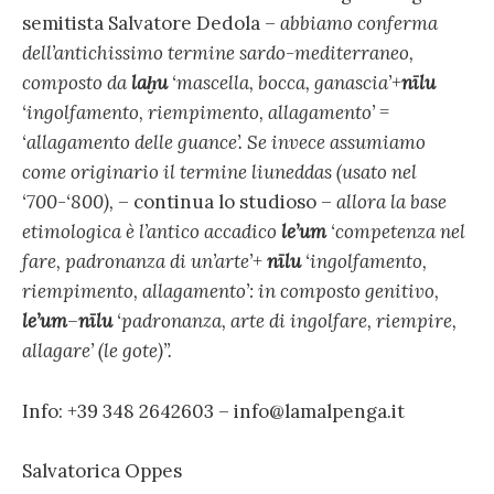
semitista Salvatore Dedola –
abbiamo conferma
dell’antichissimo termine sardo-mediterraneo,
composto da
laḫu
‘mascella, bocca, ganascia’+
nīlu
‘ingolfamento, riempimento, allagamento’ =
‘allagamento delle guance’. Se invece assumiamo
come originario il termine liuneddas (usato nel
‘700-‘800),
– continua lo studioso –
allora la base
etimologica è l’antico accadico
le’um
‘competenza nel
fare, padronanza di un’arte’+
nīlu
‘ingolfamento,
riempimento, allagamento’: in composto genitivo,
le’um
–
nīlu
‘padronanza, arte di ingolfare, riempire,
allagare’ (le gote)”.
Info: +39 348 2642603 – info@lamalpenga.it
Salvatorica Oppes