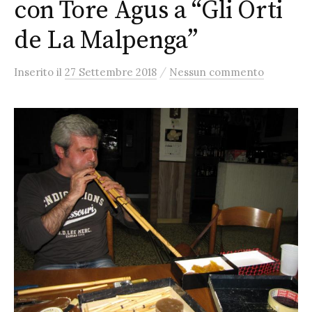
con Tore Agus a “Gli Orti
de La Malpenga”
/
Inserito
il
27 Settembre 2018
Nessun commento