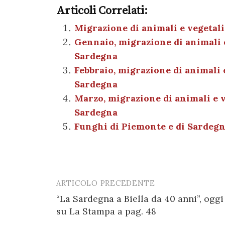
Articoli Correlati:
c
it
er
at
se
e
e
te
es
s
n
gr
Migrazione di animali e vegetali
Gennaio, migrazione di animali e
b
r
t
A
g
a
Sardegna
o
p
er
m
Febbraio, migrazione di animali 
o
p
Sardegna
k
Marzo, migrazione di animali e v
Sardegna
Funghi di Piemonte e di Sardegn
ARTICOLO PRECEDENTE
Post
“La Sardegna a Biella da 40 anni”, oggi
navigation
su La Stampa a pag. 48