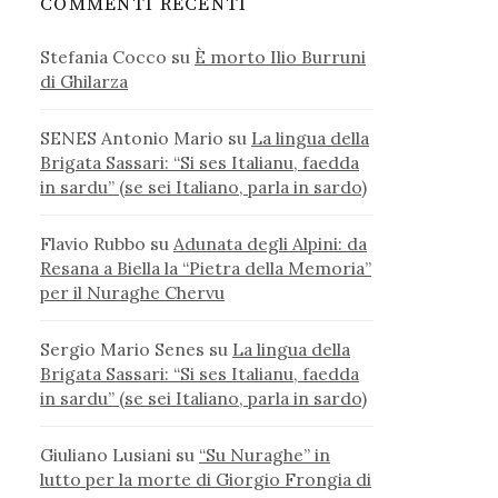
COMMENTI RECENTI
Stefania Cocco
su
È morto Ilio Burruni
di Ghilarza
SENES Antonio Mario
su
La lingua della
Brigata Sassari: “Si ses Italianu, faedda
in sardu” (se sei Italiano, parla in sardo)
Flavio Rubbo
su
Adunata degli Alpini: da
Resana a Biella la “Pietra della Memoria”
per il Nuraghe Chervu
Sergio Mario Senes
su
La lingua della
Brigata Sassari: “Si ses Italianu, faedda
in sardu” (se sei Italiano, parla in sardo)
Giuliano Lusiani
su
“Su Nuraghe” in
lutto per la morte di Giorgio Frongia di