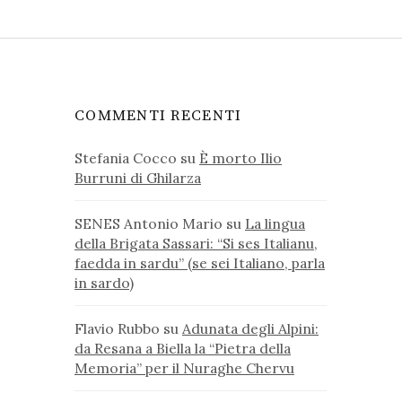
COMMENTI RECENTI
Stefania Cocco
su
È morto Ilio
Burruni di Ghilarza
SENES Antonio Mario
su
La lingua
della Brigata Sassari: “Si ses Italianu,
faedda in sardu” (se sei Italiano, parla
in sardo)
Flavio Rubbo
su
Adunata degli Alpini:
da Resana a Biella la “Pietra della
Memoria” per il Nuraghe Chervu