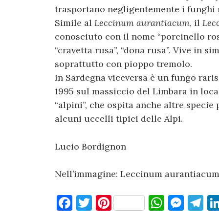
trasportano negligentemente i funghi n
Simile al
Leccinum aurantiacum
, il
Lec
conosciuto con il nome “porcinello ros
“cravetta rusa”, “dona rusa”. Vive in si
soprattutto con pioppo tremolo.
In Sardegna viceversa è un fungo raris
1995 sul massiccio del Limbara in local
“alpini”, che ospita anche altre speci
alcuni uccelli tipici delle Alpi.
Lucio Bordignon
Nell’immagine: Leccinum aurantiacum (
F
T
Pi
W
M
T
a
w
nt
h
es
el