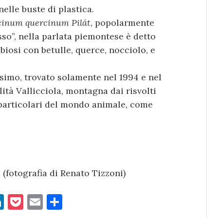
elle buste di plastica.
cinum quercinum Pilát
, popolarmente
so”, nella parlata piemontese è detto
mbiosi con betulle, querce, nocciolo, e
simo, trovato solamente nel 1994 e nel
ità Vallicciola, montagna dai risvolti
e particolari del mondo animale, come
fotografia di Renato Tizzoni)
Li
P
E
C
n
o
m
o