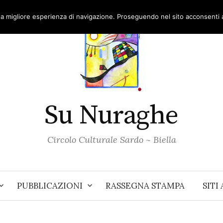
una migliore esperienza di navigazione. Proseguendo nel sito acconsenti al
Su Nuraghe
Circolo Culturale Sardo ~ Biella
PUBBLICAZIONI
RASSEGNA STAMPA
SITI