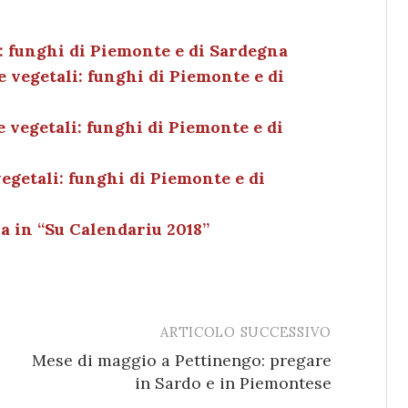
k
c
ai
n
e
k
l
di
: funghi di Piemonte e di Sardegna
 vegetali: funghi di Piemonte e di
dI
et
vi
n
di
e vegetali: funghi di Piemonte e di
egetali: funghi di Piemonte e di
a in “Su Calendariu 2018”
ARTICOLO SUCCESSIVO
Mese di maggio a Pettinengo: pregare
in Sardo e in Piemontese