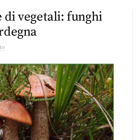
di vegetali: funghi
ardegna
to