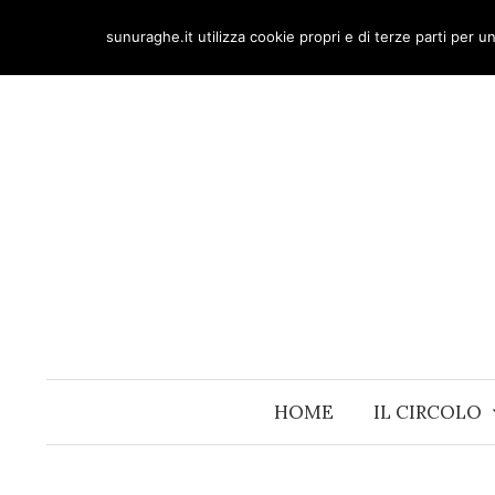
Skip
sunuraghe.it utilizza cookie propri e di terze parti per 
to
content
HOME
IL CIRCOLO