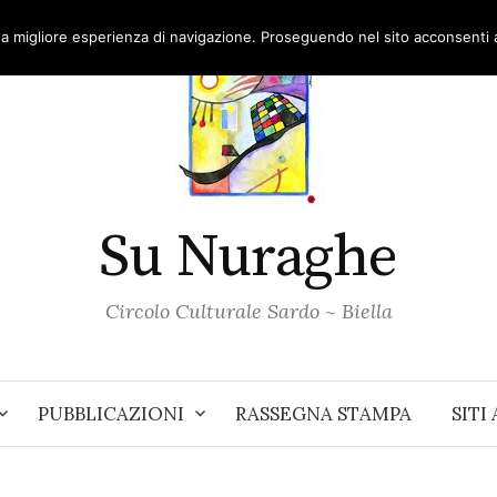
una migliore esperienza di navigazione. Proseguendo nel sito acconsenti al
Su Nuraghe
Circolo Culturale Sardo ~ Biella
PUBBLICAZIONI
RASSEGNA STAMPA
SITI