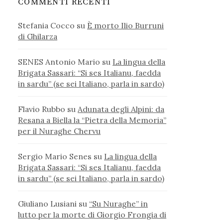
COMMENTI RECENTI
Stefania Cocco
su
È morto Ilio Burruni
di Ghilarza
SENES Antonio Mario
su
La lingua della
Brigata Sassari: “Si ses Italianu, faedda
in sardu” (se sei Italiano, parla in sardo)
Flavio Rubbo
su
Adunata degli Alpini: da
Resana a Biella la “Pietra della Memoria”
per il Nuraghe Chervu
Sergio Mario Senes
su
La lingua della
Brigata Sassari: “Si ses Italianu, faedda
in sardu” (se sei Italiano, parla in sardo)
Giuliano Lusiani
su
“Su Nuraghe” in
lutto per la morte di Giorgio Frongia di