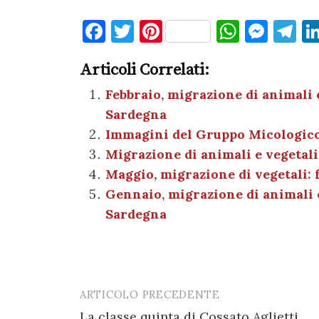
F
T
Pi
W
M
T
a
w
nt
h
es
el
Articoli Correlati:
c
it
er
at
se
e
e
te
es
s
n
gr
Febbraio, migrazione di animali 
Sardegna
b
r
t
A
g
a
Immagini del Gruppo Micologico 
o
p
er
m
Migrazione di animali e vegetali
o
p
Maggio, migrazione di vegetali:
k
Gennaio, migrazione di animali e
Sardegna
ARTICOLO PRECEDENTE
Post
La classe quinta di Cossato Aglietti