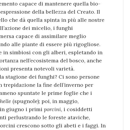
lemento capace di mantenere quella bio-
 espressione della bellezza del Creato. Il
llo che dà quella spinta in più alle nostre
ll’azione dei micelio, i funghi
mersa capace di assimilare meglio
ndo alle piante di essere più rigogliose.
 in simbiosi con gli alberi, espletando in
rtanza nell’ecosistema del bosco, anche
ioni presenta notevoli varietà.
la stagione dei funghi? Ci sono persone
 trepidazione la fine dell’inverno per
mmeno spuntate le prime foglie che i
helle
(spugnole); poi, in maggio,
 in giugno i primi
porcini
, i cosiddetti
nti perlustrando le foreste ataviche,
rcini crescono sotto gli abeti e i faggi. In