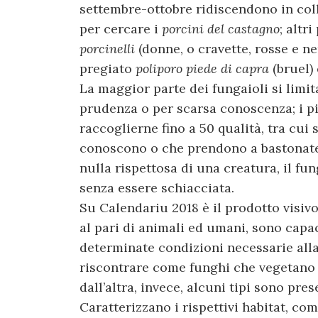
settembre-ottobre ridiscendono in coll
per cercare i
porcini del castagno
; altr
porcinelli
(donne, o cravette, rosse e ne
pregiato
poliporo piede di capra
(bruel)
La maggior parte dei fungaioli si limit
prudenza o per scarsa conoscenza; i p
raccoglierne fino a 50 qualità, tra cui 
conoscono o che prendono a bastonate.
nulla rispettosa di una creatura, il fun
senza essere schiacciata.
Su Calendariu 2018 è il prodotto visivo
al pari di animali ed umani, sono capaci
determinate condizioni necessarie alla 
riscontrare come funghi che vegetano 
dall’altra, invece, alcuni tipi sono pres
Caratterizzano i rispettivi habitat, co