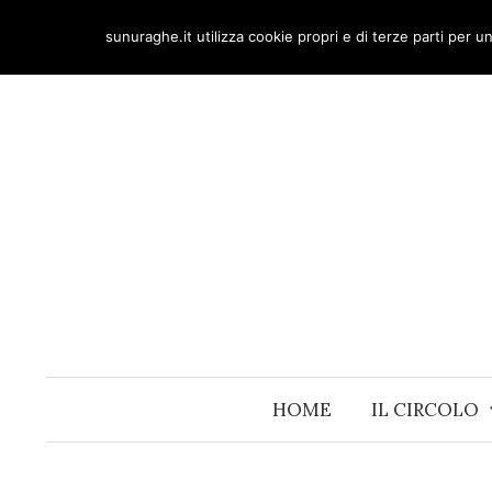
Skip
sunuraghe.it utilizza cookie propri e di terze parti per 
to
content
HOME
IL CIRCOLO