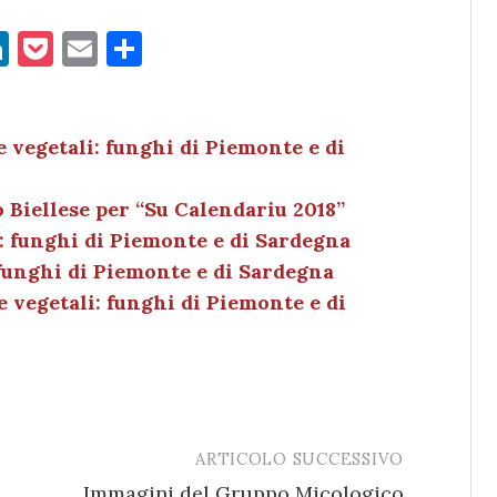
Li
P
E
C
n
o
m
o
k
c
ai
n
e
k
l
di
e vegetali: funghi di Piemonte e di
dI
et
vi
Biellese per “Su Calendariu 2018”
n
di
: funghi di Piemonte e di Sardegna
 funghi di Piemonte e di Sardegna
 vegetali: funghi di Piemonte e di
ARTICOLO SUCCESSIVO
Immagini del Gruppo Micologico