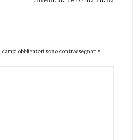
dimenticata dell’Unità d’Italia
I campi obbligatori sono contrassegnati
*