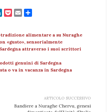
Li
P
E
C
n
o
m
o
k
c
ai
n
e
k
l
di
eotradizione alimentare a su Nuraghe
on «gusto», sensorialmente
dI
et
vi
 Sardegna attraverso i suoi scrittori
n
di
prodotti genuini di Sardegna
resta o va in vacanza in Sardegna
ARTICOLO SUCCESSIVO
Bandiere a Nuraghe Chervu, genesi