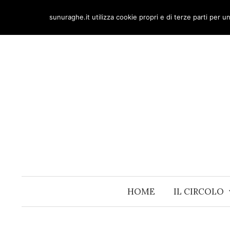
Skip
sunuraghe.it utilizza cookie propri e di terze parti per 
to
content
HOME
IL CIRCOLO