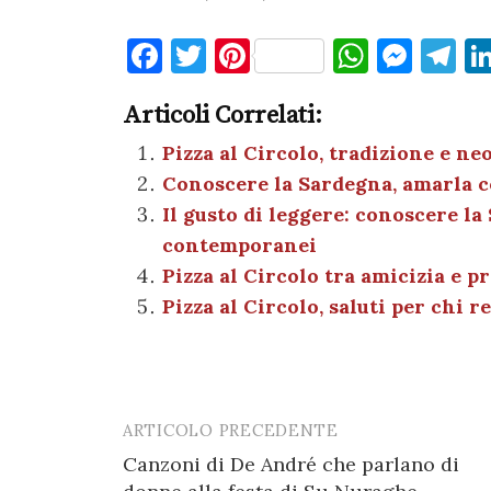
F
T
Pi
W
M
T
a
w
nt
h
es
el
Articoli Correlati:
c
it
er
at
se
e
e
te
es
s
n
gr
Pizza al Circolo, tradizione e n
Conoscere la Sardegna, amarla c
b
r
t
A
g
a
Il gusto di leggere: conoscere la
o
p
er
m
contemporanei
o
p
Pizza al Circolo tra amicizia e 
k
Pizza al Circolo, saluti per chi 
ARTICOLO PRECEDENTE
Post
Canzoni di De André che parlano di
navigation