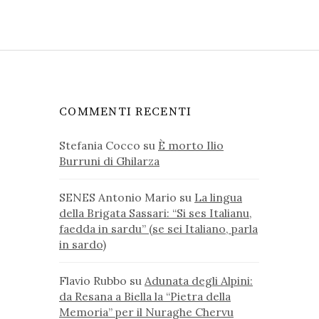
COMMENTI RECENTI
Stefania Cocco
su
È morto Ilio
Burruni di Ghilarza
SENES Antonio Mario
su
La lingua
della Brigata Sassari: “Si ses Italianu,
faedda in sardu” (se sei Italiano, parla
in sardo)
Flavio Rubbo
su
Adunata degli Alpini:
da Resana a Biella la “Pietra della
Memoria” per il Nuraghe Chervu