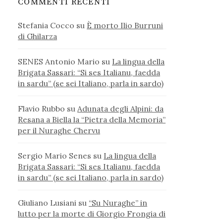
COMMENTI RECENTI
Stefania Cocco
su
È morto Ilio Burruni
di Ghilarza
SENES Antonio Mario
su
La lingua della
Brigata Sassari: “Si ses Italianu, faedda
in sardu” (se sei Italiano, parla in sardo)
Flavio Rubbo
su
Adunata degli Alpini: da
Resana a Biella la “Pietra della Memoria”
per il Nuraghe Chervu
Sergio Mario Senes
su
La lingua della
Brigata Sassari: “Si ses Italianu, faedda
in sardu” (se sei Italiano, parla in sardo)
Giuliano Lusiani
su
“Su Nuraghe” in
lutto per la morte di Giorgio Frongia di