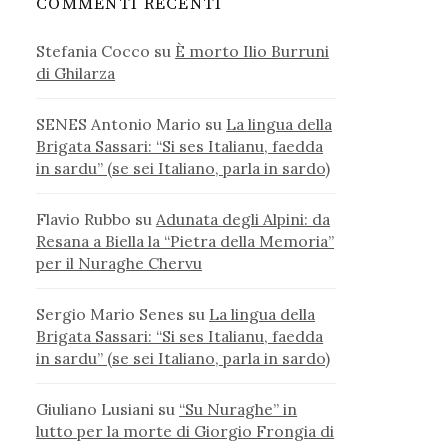
COMMENTI RECENTI
Stefania Cocco
su
È morto Ilio Burruni
di Ghilarza
SENES Antonio Mario
su
La lingua della
Brigata Sassari: “Si ses Italianu, faedda
in sardu” (se sei Italiano, parla in sardo)
Flavio Rubbo
su
Adunata degli Alpini: da
Resana a Biella la “Pietra della Memoria”
per il Nuraghe Chervu
Sergio Mario Senes
su
La lingua della
Brigata Sassari: “Si ses Italianu, faedda
in sardu” (se sei Italiano, parla in sardo)
Giuliano Lusiani
su
“Su Nuraghe” in
lutto per la morte di Giorgio Frongia di