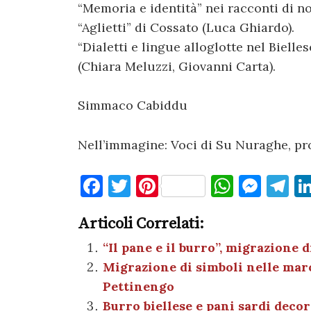
“Memoria e identità” nei racconti di n
“Aglietti” di Cossato (Luca Ghiardo).
“Dialetti e lingue alloglotte nel Bielles
(Chiara Meluzzi, Giovanni Carta).
Simmaco Cabiddu
Nell’immagine: Voci di Su Nuraghe, pro
F
T
Pi
W
M
T
a
w
nt
h
es
el
Articoli Correlati:
c
it
er
at
se
e
e
te
es
s
n
gr
“Il pane e il burro”, migrazione d
Migrazione di simboli nelle marc
b
r
t
A
g
a
Pettinengo
o
p
er
m
Burro biellese e pani sardi decor