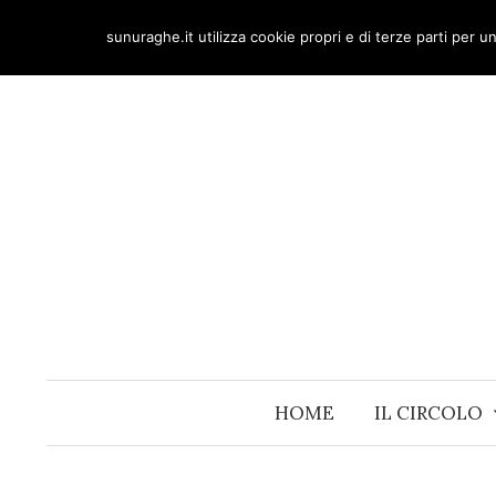
Skip
sunuraghe.it utilizza cookie propri e di terze parti per 
to
content
HOME
IL CIRCOLO