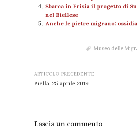
o
p
Sbarca in Frisia il progetto di 
k
nel Biellese
Anche le pietre migrano: ossidi
Museo delle Migr
ARTICOLO PRECEDENTE
Post
Biella, 25 aprile 2019
navigation
Lascia un commento