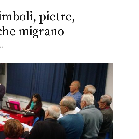
imboli, pietre,
 che migrano
to