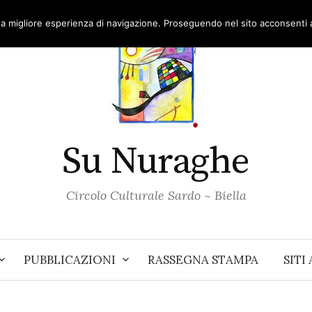
una migliore esperienza di navigazione. Proseguendo nel sito acconsenti al
Su Nuraghe
Circolo Culturale Sardo ~ Biella
PUBBLICAZIONI
RASSEGNA STAMPA
SITI