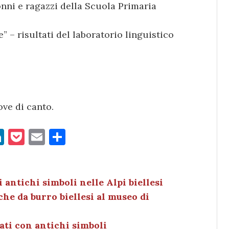
onni e ragazzi della Scuola Primaria
e” – risultati del laboratorio linguistico
ve di canto.
Li
P
E
C
n
o
m
o
k
c
ai
n
e
k
l
di
i antichi simboli nelle Alpi biellesi
he da burro biellesi al museo di
dI
et
vi
n
di
ati con antichi simboli