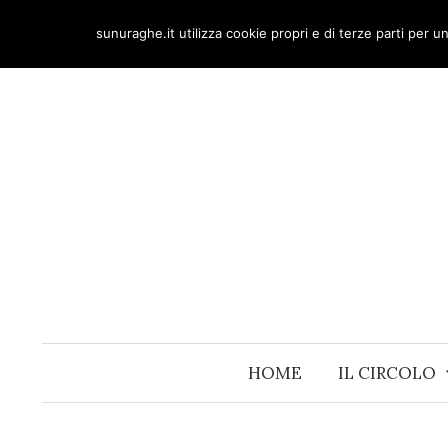
Skip
sunuraghe.it utilizza cookie propri e di terze parti per 
to
content
HOME
IL CIRCOLO