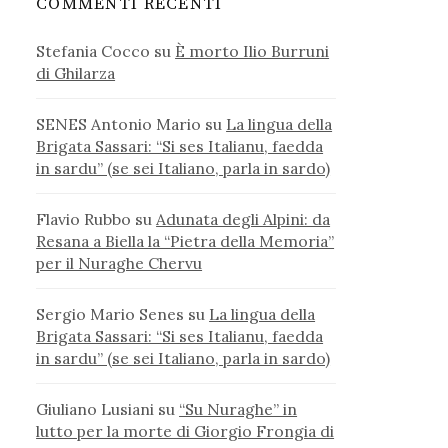
COMMENTI RECENTI
Stefania Cocco
su
È morto Ilio Burruni
di Ghilarza
SENES Antonio Mario
su
La lingua della
Brigata Sassari: “Si ses Italianu, faedda
in sardu” (se sei Italiano, parla in sardo)
Flavio Rubbo
su
Adunata degli Alpini: da
Resana a Biella la “Pietra della Memoria”
per il Nuraghe Chervu
Sergio Mario Senes
su
La lingua della
Brigata Sassari: “Si ses Italianu, faedda
in sardu” (se sei Italiano, parla in sardo)
Giuliano Lusiani
su
“Su Nuraghe” in
lutto per la morte di Giorgio Frongia di