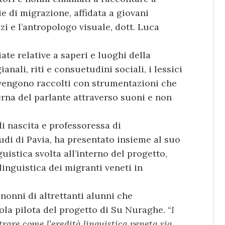
ie di migrazione, affidata a giovani
zzi e l’antropologo visuale, dott. Luca
te relative a saperi e luoghi della
anali, riti e consuetudini sociali, i lessici
vengono raccolti con strumentazioni che
erna del parlante attraverso suoni e non
i nascita e professoressa di
tudi di Pavia, ha presentato insieme al suo
guistica svolta all’interno del progetto,
linguistica dei migranti veneti in
 nonni di altrettanti alunni che
uola pilota del progetto di Su Nuraghe. “
I
rare come l’eredità linguistica veneta sia