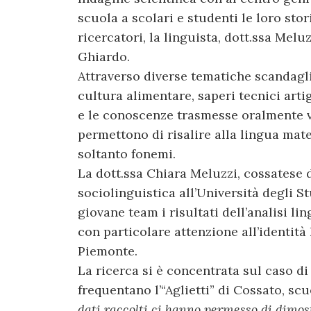
scuola a scolari e studenti le loro stor
ricercatori, la linguista, dott.ssa Melu
Ghiardo.
Attraverso diverse tematiche scandaglia
cultura alimentare, saperi tecnici artigi
e le conoscenze trasmesse oralmente 
permettono di risalire alla lingua mat
soltanto fonemi.
La dott.ssa Chiara Meluzzi, cossatese d
sociolinguistica all’Università degli S
giovane team i risultati dell’analisi lin
con particolare attenzione all’identità 
Piemonte.
La ricerca si è concentrata sul caso di
frequentano l’“Aglietti” di Cossato, sc
dati raccolti ci hanno permesso di dimost