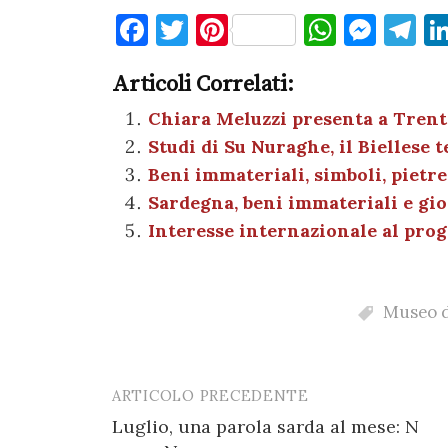
F
T
Pi
W
M
T
a
w
nt
h
es
el
Articoli Correlati:
c
it
er
at
se
e
e
te
es
s
n
gr
Chiara Meluzzi presenta a Trento
Studi di Su Nuraghe, il Biellese 
b
r
t
A
g
a
Beni immateriali, simboli, pietr
o
p
er
m
Sardegna, beni immateriali e gi
o
p
Interesse internazionale al prog
k
Museo d
ARTICOLO PRECEDENTE
Post
Luglio, una parola sarda al mese: N
navigation