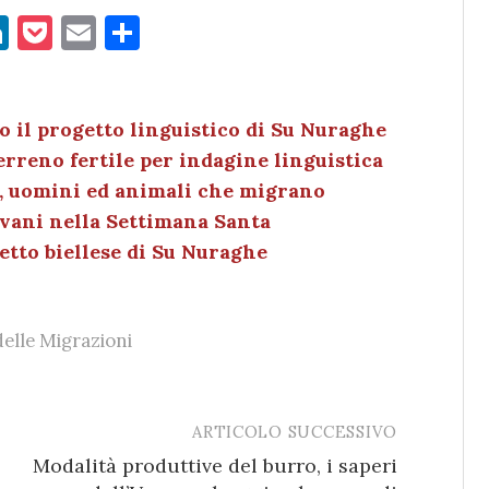
Li
P
E
C
n
o
m
o
k
c
ai
n
e
k
l
di
 il progetto linguistico di Su Nuraghe
terreno fertile per indagine linguistica
dI
et
vi
e, uomini ed animali che migrano
n
di
ovani nella Settimana Santa
etto biellese di Su Nuraghe
elle Migrazioni
ARTICOLO SUCCESSIVO
Modalità produttive del burro, i saperi