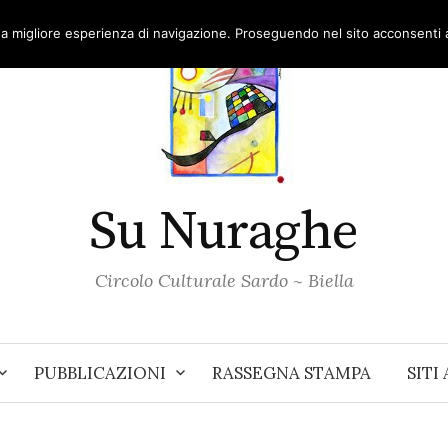
una migliore esperienza di navigazione. Proseguendo nel sito acconsenti al
Su Nuraghe
Circolo Culturale Sardo ~ Biella
PUBBLICAZIONI
RASSEGNA STAMPA
SITI