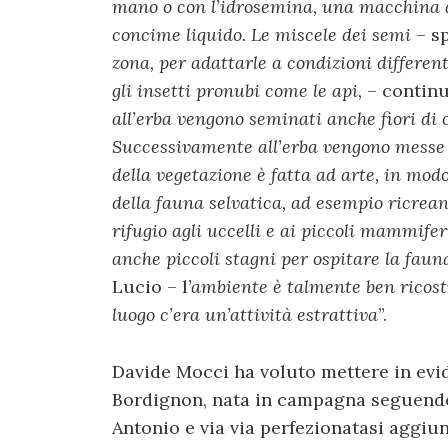
mano o con l’idrosemina, una macchina a
concime liquido. Le miscele dei semi
– sp
zona, per adattarle a condizioni differenti
gli insetti pronubi come le api,
– continu
all’erba vengono seminati anche fiori di
Successivamente all’erba vengono messe 
della vegetazione è fatta ad arte, in mod
della fauna selvatica, ad esempio ricrea
rifugio agli uccelli e ai piccoli mammife
anche piccoli stagni per ospitare la fau
Lucio – l
’ambiente è talmente ben ricost
luogo c’era un’attività estrattiva
”.
Davide Mocci ha voluto mettere in evi
Bordignon, nata in campagna seguendo 
Antonio e via via perfezionatasi aggiun