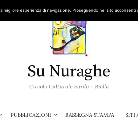
una migliore esperienza di navigazione. Proseguendo nel sito acconsenti al
Su Nuraghe
Circolo Culturale Sardo ~ Biella
PUBBLICAZIONI
RASSEGNA STAMPA
SITI