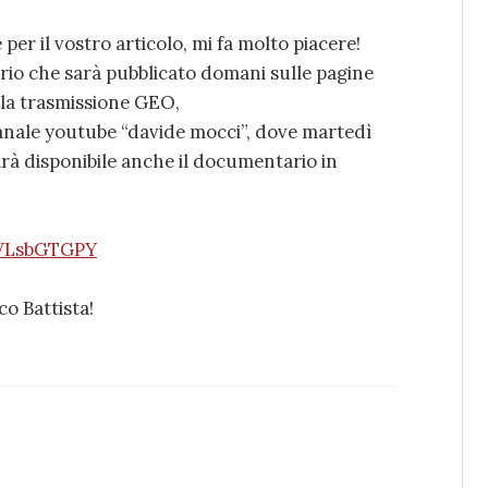
er il vostro articolo, mi fa molto piacere!
ario che sarà pubblicato domani sulle pagine
ella trasmissione GEO,
canale youtube “davide mocci”, dove martedì
arà disponibile anche il documentario in
dWLsbGTGPY
co Battista!