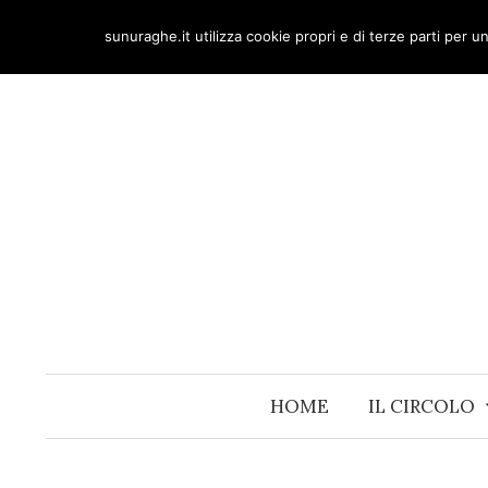
Skip
sunuraghe.it utilizza cookie propri e di terze parti per 
to
content
HOME
IL CIRCOLO