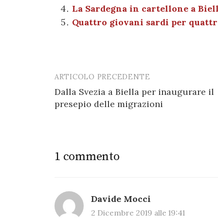
o
p
er
m
La Sardegna in cartellone a Biel
o
p
Quattro giovani sardi per quattr
k
ARTICOLO PRECEDENTE
Post
Dalla Svezia a Biella per inaugurare il
navigation
presepio delle migrazioni
1 commento
Davide Mocci
2 Dicembre 2019 alle 19:41