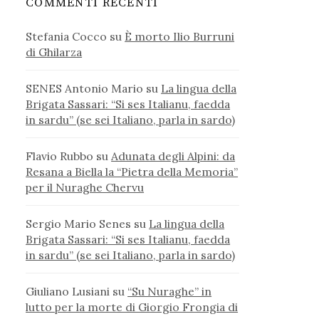
COMMENTI RECENTI
Stefania Cocco
su
È morto Ilio Burruni
di Ghilarza
SENES Antonio Mario
su
La lingua della
Brigata Sassari: “Si ses Italianu, faedda
in sardu” (se sei Italiano, parla in sardo)
Flavio Rubbo
su
Adunata degli Alpini: da
Resana a Biella la “Pietra della Memoria”
per il Nuraghe Chervu
Sergio Mario Senes
su
La lingua della
Brigata Sassari: “Si ses Italianu, faedda
in sardu” (se sei Italiano, parla in sardo)
Giuliano Lusiani
su
“Su Nuraghe” in
lutto per la morte di Giorgio Frongia di