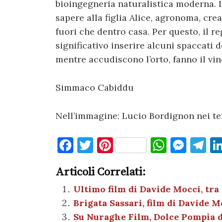
bioingegneria naturalistica moderna. L
sapere alla figlia Alice, agronoma, cr
fuori che dentro casa. Per questo, il r
significativo inserire alcuni spaccati d
mentre accudiscono l’orto, fanno il vin
Simmaco Cabiddu
Nell’immagine: Lucio Bordignon nei ter
F
T
Pi
W
M
T
a
w
nt
h
es
el
Articoli Correlati:
c
it
er
at
se
e
e
te
es
s
n
gr
Ultimo film di Davide Mocci, tra
Brigata Sassari, film di Davide M
b
r
t
A
g
a
Su Nuraghe Film, Dolce Pompìa 