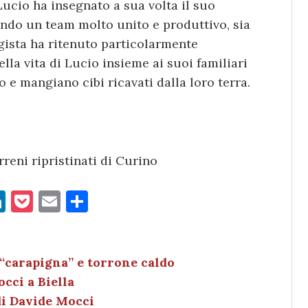
ucio ha insegnato a sua volta il suo
eando un team molto unito e produttivo, sia
egista ha ritenuto particolarmente
ella vita di Lucio insieme ai suoi familiari
o e mangiano cibi ricavati dalla loro terra.
reni ripristinati di Curino
Li
P
E
C
n
o
m
o
k
c
ai
n
e
k
l
di
 “carapigna” e torrone caldo
occi a Biella
dI
et
vi
di Davide Mocci