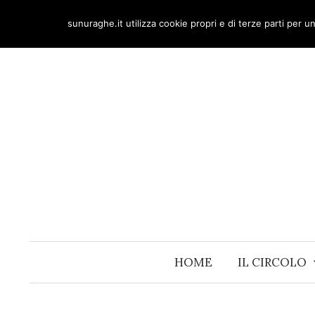
Skip
sunuraghe.it utilizza cookie propri e di terze parti per 
to
content
HOME
IL CIRCOLO