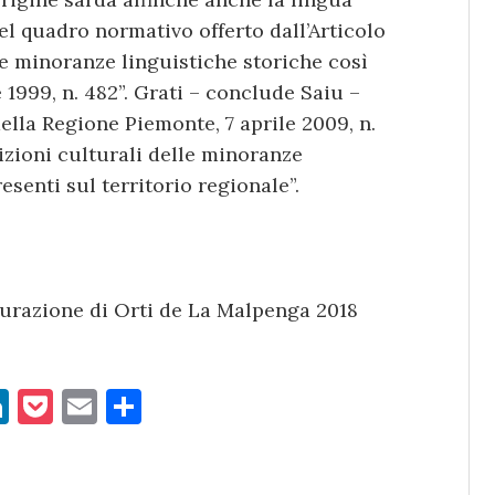
el quadro normativo offerto dall’Articolo
 le minoranze linguistiche storiche così
1999, n. 482”. Grati – conclude Saiu –
della Regione Piemonte, 7 aprile 2009, n.
dizioni culturali delle minoranze
senti sul territorio regionale”.
urazione di Orti de La Malpenga 2018
Li
P
E
C
n
o
m
o
k
c
ai
n