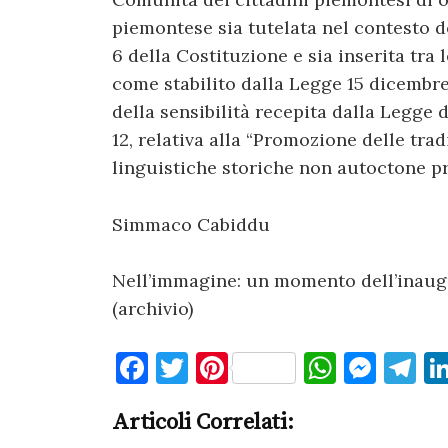
piemontese sia tutelata nel contesto d
6 della Costituzione e sia inserita tra
come stabilito dalla Legge 15 dicembre 
della sensibilità recepita dalla Legge 
12, relativa alla “Promozione delle tra
linguistiche storiche non autoctone pre
Simmaco Cabiddu
Nell’immagine: un momento dell’inaug
(archivio)
F
T
Pi
W
M
T
a
w
nt
h
es
el
Articoli Correlati:
c
it
er
at
se
e