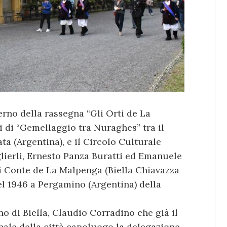
terno della rassegna “Gli Orti de La
i di “Gemellaggio tra Nuraghes” tra il
ta (Argentina), e il Circolo Culturale
lierli, Ernesto Panza Buratti ed Emanuele
tti Conte de La Malpenga (Biella Chiavazza
el 1946 a Pergamino (Argentina) della
ino di Biella, Claudio Corradino che già il
nale della città capoluogo la delegazione