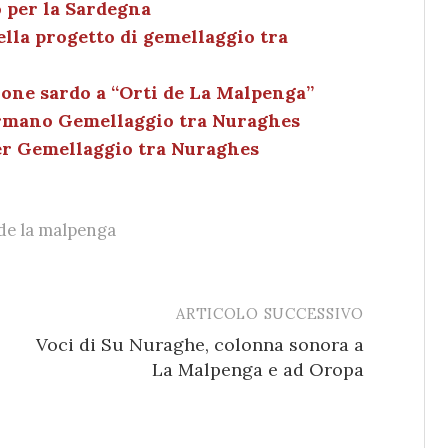
e
k
l
di
o per la Sardegna
ella progetto di gemellaggio tra
dI
et
vi
n
di
one sardo a “Orti de La Malpenga”
irmano Gemellaggio tra Nuraghes
per Gemellaggio tra Nuraghes
i de la malpenga
ARTICOLO SUCCESSIVO
Voci di Su Nuraghe, colonna sonora a
La Malpenga e ad Oropa