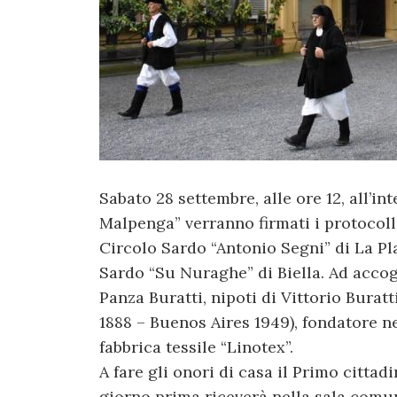
Sabato 28 settembre, alle ore 12, all’in
Malpenga” verranno firmati i protocoll
Circolo Sardo “Antonio Segni” di La Pla
Sardo “Su Nuraghe” di Biella. Ad accog
Panza Buratti, nipoti di Vittorio Bura
1888 – Buenos Aires 1949), fondatore n
fabbrica tessile “Linotex”.
A fare gli onori di casa il Primo cittad
giorno prima riceverà nella sala comu