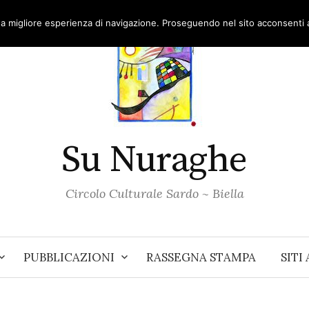
una migliore esperienza di navigazione. Proseguendo nel sito acconsenti al
Su Nuraghe
Circolo Culturale Sardo ~ Biella
PUBBLICAZIONI
RASSEGNA STAMPA
SITI