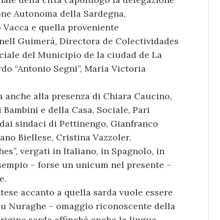
ione Autonoma della Sardegna,
o Vacca e quella proveniente
onell Guimerá, Directora de Colectividades
ciale del Municipio de la ciudad de La
rdo “Antonio Segni”, Maria Victoria
ta anche alla presenza di Chiara Caucino,
i Bambini e della Casa, Sociale, Pari
dai sindaci di Pettinengo, Gianfranco
ano Biellese, Cristina Vazzoler.
s”, vergati in Italiano, in Spagnolo, in
sempio – forse un unicum nel presente –
e.
ntese accanto a quella sarda vuole essere
i Su Nuraghe – omaggio riconoscente della
rigine sarda affinché anche la lingua