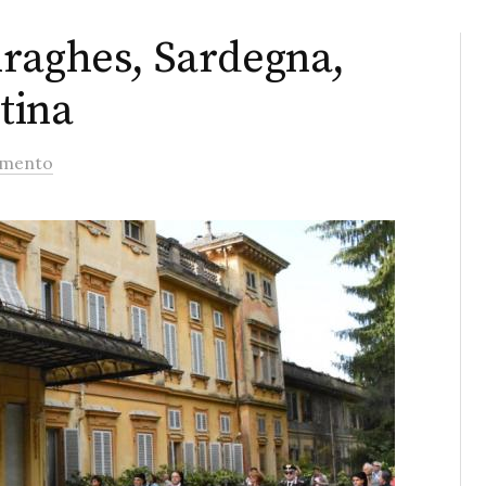
uraghes, Sardegna,
tina
mmento