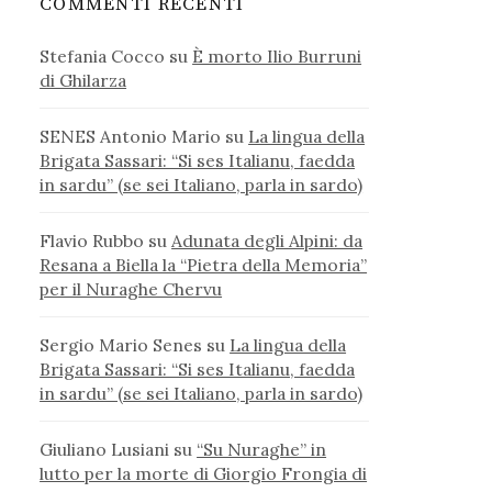
COMMENTI RECENTI
Stefania Cocco
su
È morto Ilio Burruni
di Ghilarza
SENES Antonio Mario
su
La lingua della
Brigata Sassari: “Si ses Italianu, faedda
in sardu” (se sei Italiano, parla in sardo)
Flavio Rubbo
su
Adunata degli Alpini: da
Resana a Biella la “Pietra della Memoria”
per il Nuraghe Chervu
Sergio Mario Senes
su
La lingua della
Brigata Sassari: “Si ses Italianu, faedda
in sardu” (se sei Italiano, parla in sardo)
Giuliano Lusiani
su
“Su Nuraghe” in
lutto per la morte di Giorgio Frongia di