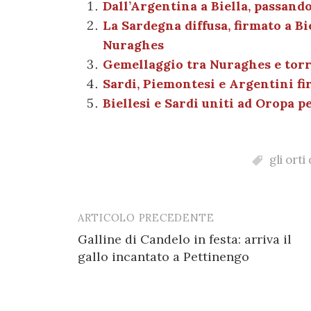
e
te
es
s
n
gr
Dall’Argentina a Biella, passand
La Sardegna diffusa, firmato a Bi
b
r
t
A
g
a
Nuraghes
o
p
er
m
Gemellaggio tra Nuraghes e torr
o
p
Sardi, Piemontesi e Argentini f
k
Biellesi e Sardi uniti ad Oropa 
gli ort
ARTICOLO PRECEDENTE
Post
Galline di Candelo in festa: arriva il
navigation
gallo incantato a Pettinengo