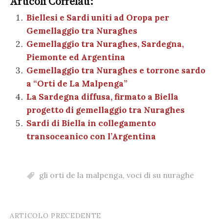
e
te
es
s
n
gr
e
k
Articoli Correlati:
ai
n
b
r
t
A
g
a
dI
et
Biellesi e Sardi uniti ad Oropa per
l
di
Gemellaggio tra Nuraghes
o
p
er
m
n
vi
Gemellaggio tra Nuraghes, Sardegna,
o
p
di
Piemonte ed Argentina
k
Gemellaggio tra Nuraghes e torrone sardo
a “Orti de La Malpenga”
La Sardegna diffusa, firmato a Biella
progetto di gemellaggio tra Nuraghes
Sardi di Biella in collegamento
transoceanico con l’Argentina
gli orti de la malpenga
,
voci di su nuraghe
ARTICOLO PRECEDENTE