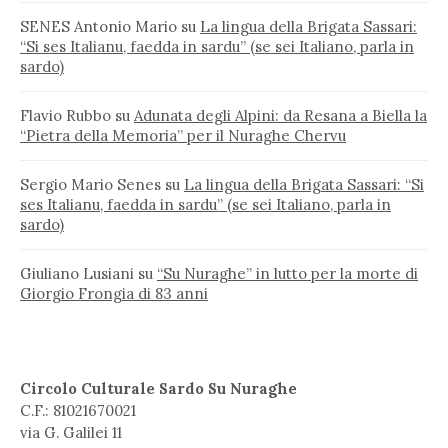
SENES Antonio Mario
su
La lingua della Brigata Sassari:
“Si ses Italianu, faedda in sardu” (se sei Italiano, parla in
sardo)
Flavio Rubbo
su
Adunata degli Alpini: da Resana a Biella la
“Pietra della Memoria” per il Nuraghe Chervu
Sergio Mario Senes
su
La lingua della Brigata Sassari: “Si
ses Italianu, faedda in sardu” (se sei Italiano, parla in
sardo)
Giuliano Lusiani
su
“Su Nuraghe” in lutto per la morte di
Giorgio Frongia di 83 anni
Circolo Culturale Sardo Su Nuraghe
C.F.: 81021670021
via G. Galilei 11