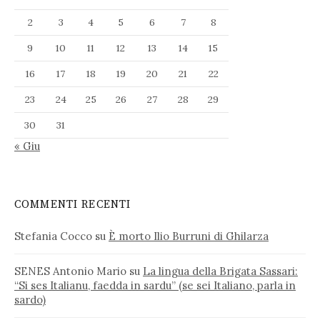
2
3
4
5
6
7
8
9
10
11
12
13
14
15
16
17
18
19
20
21
22
23
24
25
26
27
28
29
30
31
« Giu
COMMENTI RECENTI
Stefania Cocco
su
È morto Ilio Burruni di Ghilarza
SENES Antonio Mario
su
La lingua della Brigata Sassari:
“Si ses Italianu, faedda in sardu” (se sei Italiano, parla in
sardo)