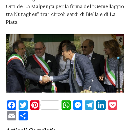
Orti de La Malpenga per la firma del “Gemellaggio
tra Nuraghes” tra i circoli sardi di Biella e di La
Plata
F
T
Pi
W
M
T
Li
P
a
w
nt
h
es
el
n
o
E
C
c
it
er
at
se
e
k
c
m
o