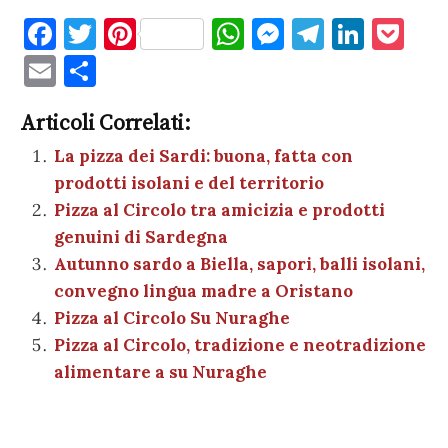
F
T
Pi
W
M
T
Li
P
a
w
nt
h
es
el
n
o
E
C
c
it
er
at
se
e
k
c
m
o
e
te
es
s
n
gr
e
k
Articoli Correlati:
ai
n
b
r
t
A
g
a
dI
et
La pizza dei Sardi: buona, fatta con
l
di
prodotti isolani e del territorio
o
p
er
m
n
vi
Pizza al Circolo tra amicizia e prodotti
o
p
di
genuini di Sardegna
k
Autunno sardo a Biella, sapori, balli isolani,
convegno lingua madre a Oristano
Pizza al Circolo Su Nuraghe
Pizza al Circolo, tradizione e neotradizione
alimentare a su Nuraghe