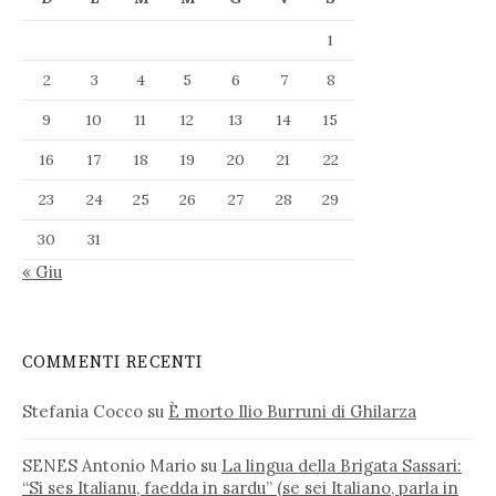
1
2
3
4
5
6
7
8
9
10
11
12
13
14
15
16
17
18
19
20
21
22
23
24
25
26
27
28
29
30
31
« Giu
COMMENTI RECENTI
Stefania Cocco
su
È morto Ilio Burruni di Ghilarza
SENES Antonio Mario
su
La lingua della Brigata Sassari:
“Si ses Italianu, faedda in sardu” (se sei Italiano, parla in