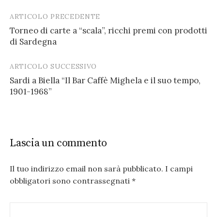
ARTICOLO PRECEDENTE
Post
Torneo di carte a “scala”, ricchi premi con prodotti
navigation
di Sardegna
ARTICOLO SUCCESSIVO
Sardi a Biella “Il Bar Caffè Mighela e il suo tempo,
1901-1968”
Lascia un commento
Il tuo indirizzo email non sarà pubblicato.
I campi
obbligatori sono contrassegnati
*