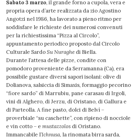
Sabato 3 marzo
, il grande forno a cupola, vera e
propria opera d’arte realizzata da zio Agostino
Angotzi nel 1986, ha lavorato a pieno ritmo per
soddisfare le richieste dei numerosi convenuti
per la richiestissima “Pizza al Circolo”,
appuntamento periodico proposto dal Circolo
Culturale Sardo
Su Nuraghe
di Biella.
Durante l’attesa delle pizze, condite con
pomodoro proveniente da Serramanna (Ca), era
possibile gustare diversi sapori isolani: olive di
Dolianova, salsiccia di Simaxis, formaggio pecorino
“fiore sardo” di Marrubiu, pane carasau di Irgoli,
vini di Alghero, di Jerzu, di Oristano, di Gallura e
di Parteolla. A fine pasto, dolci di Belvì –
proverbiale “su caschette”, con ripieno di nocciole
e vin cotto – e
mustazzolos
di Oristano.
Immancabile l’
Ichnusa
, la rinomata birra sarda,