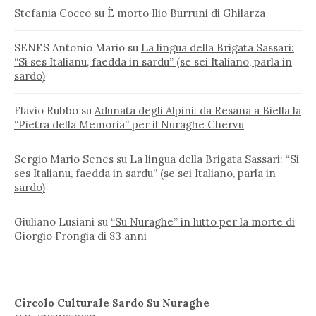
Stefania Cocco
su
È morto Ilio Burruni di Ghilarza
SENES Antonio Mario
su
La lingua della Brigata Sassari:
“Si ses Italianu, faedda in sardu” (se sei Italiano, parla in
sardo)
Flavio Rubbo
su
Adunata degli Alpini: da Resana a Biella la
“Pietra della Memoria” per il Nuraghe Chervu
Sergio Mario Senes
su
La lingua della Brigata Sassari: “Si
ses Italianu, faedda in sardu” (se sei Italiano, parla in
sardo)
Giuliano Lusiani
su
“Su Nuraghe” in lutto per la morte di
Giorgio Frongia di 83 anni
Circolo Culturale Sardo Su Nuraghe