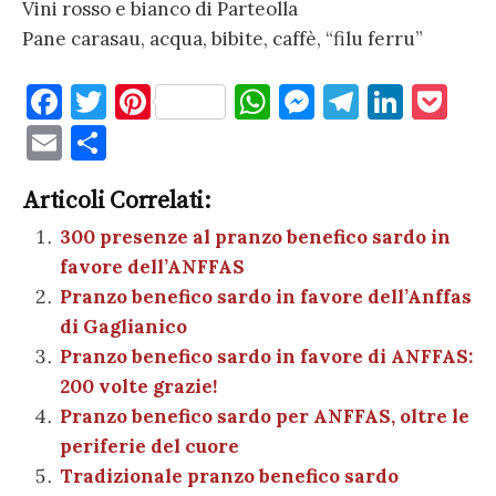
Vini rosso e bianco di Parteolla
Pane carasau, acqua, bibite, caffè, “filu ferru”
F
T
Pi
W
M
T
Li
P
a
w
nt
h
es
el
n
o
E
C
c
it
er
at
se
e
k
c
m
o
e
te
es
s
n
gr
e
k
Articoli Correlati:
ai
n
b
r
t
A
g
a
dI
et
300 presenze al pranzo benefico sardo in
l
di
favore dell’ANFFAS
o
p
er
m
n
vi
Pranzo benefico sardo in favore dell’Anffas
o
p
di
di Gaglianico
k
Pranzo benefico sardo in favore di ANFFAS:
200 volte grazie!
Pranzo benefico sardo per ANFFAS, oltre le
periferie del cuore
Tradizionale pranzo benefico sardo