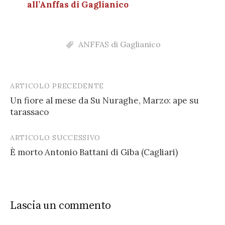
all’Anffas di Gaglianico
ANFFAS di Gaglianico
ARTICOLO PRECEDENTE
Post
Un fiore al mese da Su Nuraghe, Marzo: ape su
navigation
tarassaco
ARTICOLO SUCCESSIVO
È morto Antonio Battani di Giba (Cagliari)
Lascia un commento