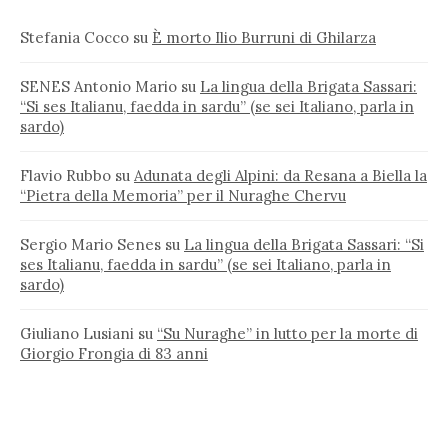
Stefania Cocco
su
È morto Ilio Burruni di Ghilarza
SENES Antonio Mario
su
La lingua della Brigata Sassari:
“Si ses Italianu, faedda in sardu” (se sei Italiano, parla in
sardo)
Flavio Rubbo
su
Adunata degli Alpini: da Resana a Biella la
“Pietra della Memoria” per il Nuraghe Chervu
Sergio Mario Senes
su
La lingua della Brigata Sassari: “Si
ses Italianu, faedda in sardu” (se sei Italiano, parla in
sardo)
Giuliano Lusiani
su
“Su Nuraghe” in lutto per la morte di
Giorgio Frongia di 83 anni