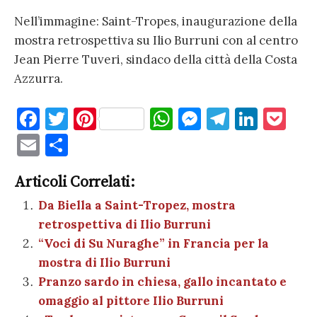
Nell’immagine: Saint-Tropes, inaugurazione della
mostra retrospettiva su Ilio Burruni con al centro
Jean Pierre Tuveri, sindaco della città della Costa
Azzurra.
F
T
Pi
W
M
T
Li
P
a
w
nt
h
es
el
n
o
E
C
c
it
er
at
se
e
k
c
m
o
e
te
es
s
n
gr
e
k
Articoli Correlati:
ai
n
b
r
t
A
g
a
dI
et
Da Biella a Saint-Tropez, mostra
l
di
retrospettiva di Ilio Burruni
o
p
er
m
n
vi
“Voci di Su Nuraghe” in Francia per la
o
p
di
mostra di Ilio Burruni
k
Pranzo sardo in chiesa, gallo incantato e
omaggio al pittore Ilio Burruni