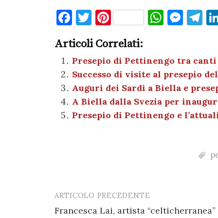
F
T
Pi
W
M
T
a
w
nt
h
es
el
Articoli Correlati:
c
it
er
at
se
e
e
te
es
s
n
gr
Presepio di Pettinengo tra canti 
Successo di visite al presepio d
b
r
t
A
g
a
Auguri dei Sardi a Biella e pres
o
p
er
m
A Biella dalla Svezia per inaugur
o
p
Presepio di Pettinengo e l’attual
k
p
ARTICOLO PRECEDENTE
Post
Francesca Lai, artista “celticherranea”