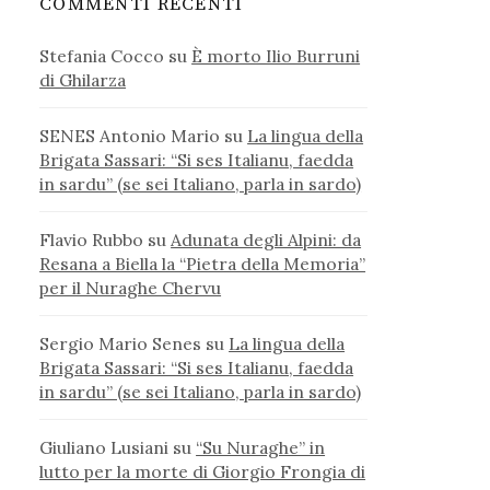
COMMENTI RECENTI
Stefania Cocco
su
È morto Ilio Burruni
di Ghilarza
SENES Antonio Mario
su
La lingua della
Brigata Sassari: “Si ses Italianu, faedda
in sardu” (se sei Italiano, parla in sardo)
Flavio Rubbo
su
Adunata degli Alpini: da
Resana a Biella la “Pietra della Memoria”
per il Nuraghe Chervu
Sergio Mario Senes
su
La lingua della
Brigata Sassari: “Si ses Italianu, faedda
in sardu” (se sei Italiano, parla in sardo)
Giuliano Lusiani
su
“Su Nuraghe” in
lutto per la morte di Giorgio Frongia di