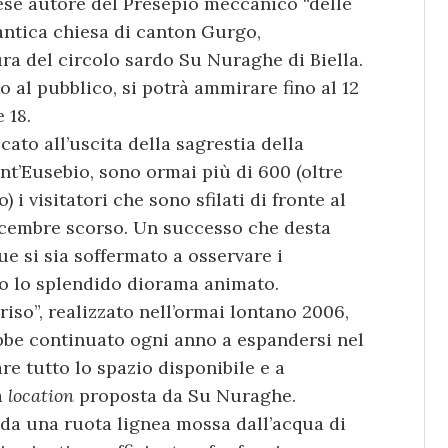
lese autore del Presepio meccanico “delle
antica chiesa di canton Gurgo,
ra del circolo sardo Su Nuraghe di Biella.
o al pubblico, si potrà ammirare fino al 12
 18.
cato all’uscita della sagrestia della
nt’Eusebio, sono ormai più di 600 (oltre
 i visitatori che sono sfilati di fronte al
icembre scorso. Un successo che desta
ue si sia soffermato a osservare i
to lo splendido diorama animato.
iso”, realizzato nell’ormai lontano 2006,
bbe continuato ogni anno a espandersi nel
re tutto lo spazio disponibile e a
a
location
proposta da Su Nuraghe.
 da una ruota lignea mossa dall’acqua di