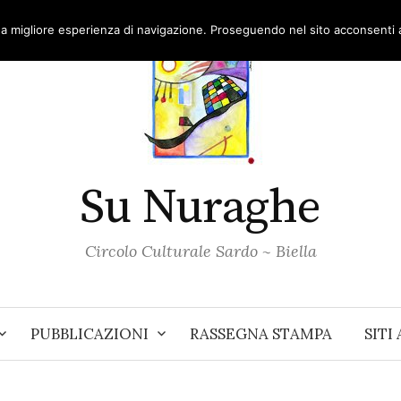
una migliore esperienza di navigazione. Proseguendo nel sito acconsenti al
Su Nuraghe
Circolo Culturale Sardo ~ Biella
PUBBLICAZIONI
RASSEGNA STAMPA
SITI