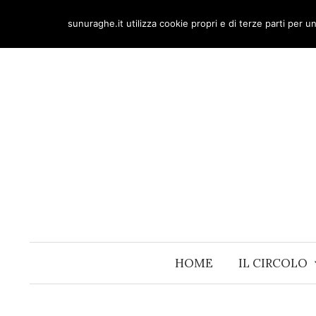
Skip
sunuraghe.it utilizza cookie propri e di terze parti per 
to
content
HOME
IL CIRCOLO