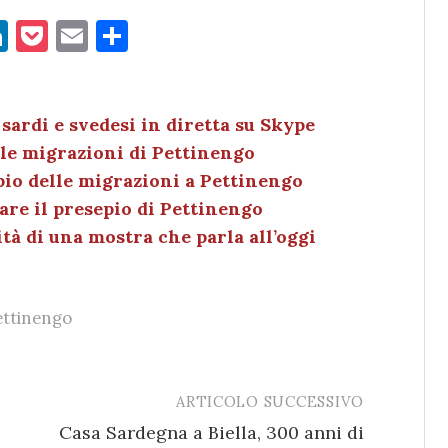
Li
P
E
C
n
o
m
o
k
c
ai
n
e
k
l
di
sardi e svedesi in diretta su Skype
elle migrazioni di Pettinengo
dI
et
vi
epio delle migrazioni a Pettinengo
n
di
are il presepio di Pettinengo
ità di una mostra che parla all’oggi
ettinengo
ARTICOLO SUCCESSIVO
Casa Sardegna a Biella, 300 anni di