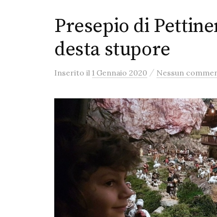
Presepio di Pettin
desta stupore
/
Inserito
il
1 Gennaio 2020
Nessun comme