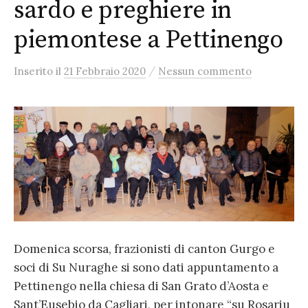
sardo e preghiere in
piemontese a Pettinengo
/
Inserito
il
21 Febbraio 2020
Nessun commento
Domenica scorsa, frazionisti di canton Gurgo e
soci di Su Nuraghe si sono dati appuntamento a
Pettinengo nella chiesa di San Grato d’Aosta e
Sant’Eusebio da Cagliari, per intonare “su Rosariu