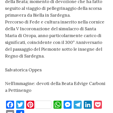
della Beata; momento di devozione che ha fatto
seguito al viaggio di pellegrinaggio della scorsa
primavera da Biella in Sardegna.
Percorso di Fede e cultura inserito nella cornice
della V Incoronazione del simulacro di Santa
Maria di Oropa, anno particolarmente carico di
significati, coincidente con il 300° Anniversario
del passaggio del Piemonte sotto le insegne del
Regno di Sardegna.
Salvatorica Oppes
Nell’immagine: devoti della Beata Edvige Carboni
a Pettinengo
F
T
Pi
W
M
T
Li
P
a
w
nt
h
es
el
n
o