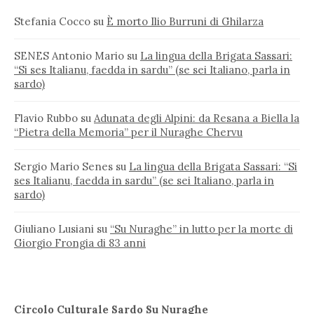
Stefania Cocco
su
È morto Ilio Burruni di Ghilarza
SENES Antonio Mario
su
La lingua della Brigata Sassari:
“Si ses Italianu, faedda in sardu” (se sei Italiano, parla in
sardo)
Flavio Rubbo
su
Adunata degli Alpini: da Resana a Biella la
“Pietra della Memoria” per il Nuraghe Chervu
Sergio Mario Senes
su
La lingua della Brigata Sassari: “Si
ses Italianu, faedda in sardu” (se sei Italiano, parla in
sardo)
Giuliano Lusiani
su
“Su Nuraghe” in lutto per la morte di
Giorgio Frongia di 83 anni
Circolo Culturale Sardo Su Nuraghe