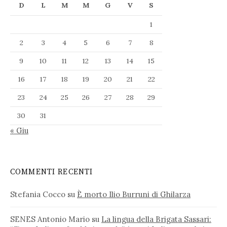
D
L
M
M
G
V
S
1
2
3
4
5
6
7
8
9
10
11
12
13
14
15
16
17
18
19
20
21
22
23
24
25
26
27
28
29
30
31
« Giu
COMMENTI RECENTI
Stefania Cocco
su
È morto Ilio Burruni di Ghilarza
SENES Antonio Mario
su
La lingua della Brigata Sassari: