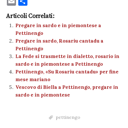
E
C
c
it
er
at
se
e
k
c
m
o
e
te
es
s
n
gr
e
k
Articoli Correlati:
ai
n
b
r
t
A
g
a
dI
et
Pregare in sardo e in piemontese a
l
di
Pettinengo
o
p
er
m
n
vi
Pregare in sardo, Rosariu cantadu a
o
p
di
Pettinengo
k
La Fede si trasmette in dialetto, rosario in
sardo e in piemontese a Pettinengo
Pettinengo, «Su Rosariu cantadu» per fine
mese mariano
Vescovo di Biella a Pettinengo, pregare in
sardo e in piemontese
pettinengo