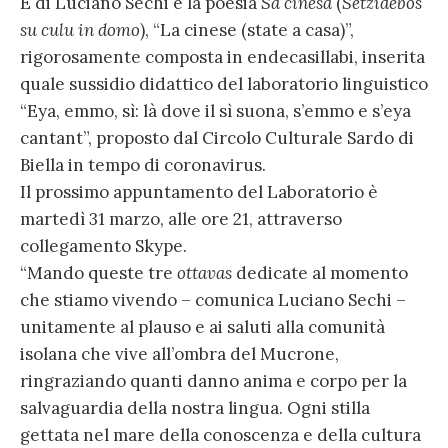
E di Luciano Sechi è la poesia
Sa cinesa
(
Setzidebos
su culu in domo
), “La cinese (state a casa)”,
rigorosamente composta in endecasillabi, inserita
quale sussidio didattico del laboratorio linguistico
“Eya, emmo, sì: là dove il sì suona, s’emmo e s’eya
cantant”, proposto dal Circolo Culturale Sardo di
Biella in tempo di coronavirus.
Il prossimo appuntamento del Laboratorio è
martedì 31 marzo, alle ore 21, attraverso
collegamento Skype.
“Mando queste tre
ottavas
dedicate al momento
che stiamo vivendo – comunica Luciano Sechi –
unitamente al plauso e ai saluti alla comunità
isolana che vive all’ombra del Mucrone,
ringraziando quanti danno anima e corpo per la
salvaguardia della nostra lingua. Ogni stilla
gettata nel mare della conoscenza e della cultura