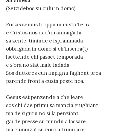
Sa cinesa
(Setzidebos su culu in domo)
Forzis semus troppu in custa Terra
e Cristos nos dad’un’annaigada
sa zente, timinde e isprammada
obbrigada in domo si ch’inserra(t)
isettende chi passet temporada
e s’ora no siat male fadada.
Sos duttores cun impignu faghent proa
parende front’a custa peste noa.
Gesus est penzende a che leare
sos chi dae primu sa mancia giughiant
ma de siguru no si la penziant
gai de presse su mundu a lassare
ma cuminzat su coro a trimulare