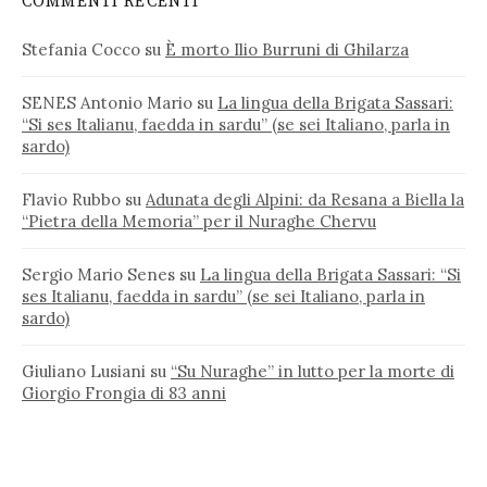
COMMENTI RECENTI
Stefania Cocco
su
È morto Ilio Burruni di Ghilarza
SENES Antonio Mario
su
La lingua della Brigata Sassari:
“Si ses Italianu, faedda in sardu” (se sei Italiano, parla in
sardo)
Flavio Rubbo
su
Adunata degli Alpini: da Resana a Biella la
“Pietra della Memoria” per il Nuraghe Chervu
Sergio Mario Senes
su
La lingua della Brigata Sassari: “Si
ses Italianu, faedda in sardu” (se sei Italiano, parla in
sardo)
Giuliano Lusiani
su
“Su Nuraghe” in lutto per la morte di
Giorgio Frongia di 83 anni