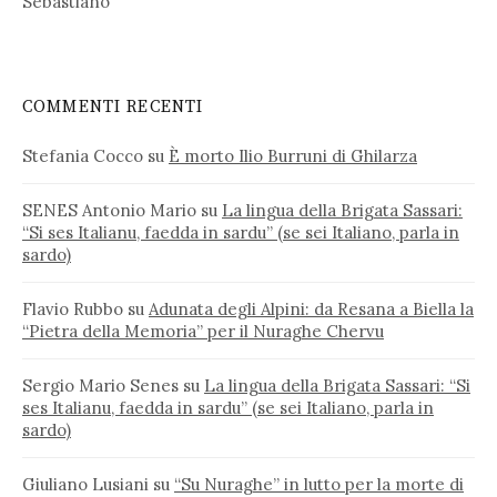
Sebastiano
COMMENTI RECENTI
Stefania Cocco
su
È morto Ilio Burruni di Ghilarza
SENES Antonio Mario
su
La lingua della Brigata Sassari:
“Si ses Italianu, faedda in sardu” (se sei Italiano, parla in
sardo)
Flavio Rubbo
su
Adunata degli Alpini: da Resana a Biella la
“Pietra della Memoria” per il Nuraghe Chervu
Sergio Mario Senes
su
La lingua della Brigata Sassari: “Si
ses Italianu, faedda in sardu” (se sei Italiano, parla in
sardo)
Giuliano Lusiani
su
“Su Nuraghe” in lutto per la morte di