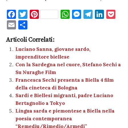
F
T
Pi
W
M
T
Li
P
a
w
nt
h
es
el
n
o
E
C
c
it
er
at
se
e
k
c
m
o
e
te
es
s
n
gr
e
k
Articoli Correlati:
ai
n
b
r
t
A
g
a
dI
et
Luciano Sanna, giovane sardo,
l
di
imprenditore biellese
o
p
er
m
n
vi
Con la Sardegna nel cuore, Stefano Sechi a
o
p
di
Su Nuraghe Film
k
Francesca Sechi presenta a Biella 4 film
della cineteca di Bologna
Sardi e Biellesi migranti, padre Luciano
Bertagnolio a Tokyo
Lingua sarda e piemontese a Biella nella
poesia contemporanea
“Remediu/Rimedio/Armedi”