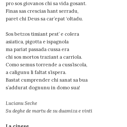
pro sos giovanos chi sa vida gosant.
Finas sas crescias hant serradu,
paret chi Deus sa car’epat ‘oltadu.
Sos betzos timiant pest’ e colera
asiatica, pigotta e ispagnola
ma pariat passada cussa era
chi sos mortos traziant a carriola.
Como semus torrende a cuss’iscola,
a caligunu li faltat s’ispera.
Bastat cumprender chi sanat sa bua
s’addurat dognunu in domo sua!
Lucianu Seche
Su deghe de martu de su duamiza e vinti
La cinese