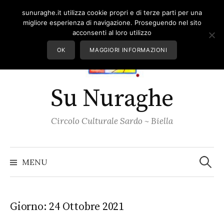
Skip
sunuraghe.it utilizza cookie propri e di terze parti per una
to
migliore esperienza di navigazione. Proseguendo nel sito
content
acconsenti al loro utilizzo
OK
MAGGIORI INFORMAZIONI
Su Nuraghe
Circolo Culturale Sardo ~ Biella
Ricerc
per:
MENU
Giorno:
24 Ottobre 2021