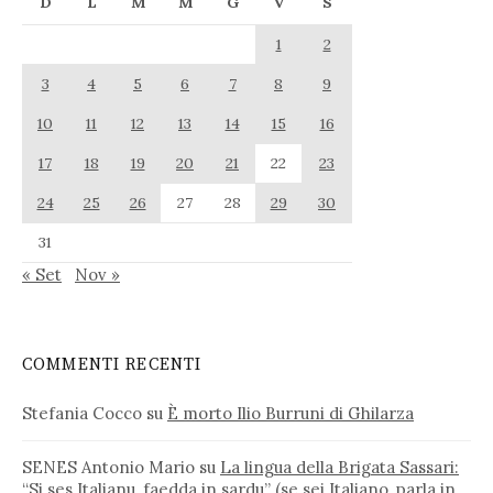
D
L
M
M
G
V
S
1
2
3
4
5
6
7
8
9
10
11
12
13
14
15
16
17
18
19
20
21
22
23
24
25
26
27
28
29
30
31
« Set
Nov »
COMMENTI RECENTI
Stefania Cocco
su
È morto Ilio Burruni di Ghilarza
SENES Antonio Mario
su
La lingua della Brigata Sassari:
“Si ses Italianu, faedda in sardu” (se sei Italiano, parla in