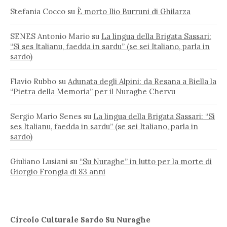
Stefania Cocco
su
È morto Ilio Burruni di Ghilarza
SENES Antonio Mario
su
La lingua della Brigata Sassari:
“Si ses Italianu, faedda in sardu” (se sei Italiano, parla in
sardo)
Flavio Rubbo
su
Adunata degli Alpini: da Resana a Biella la
“Pietra della Memoria” per il Nuraghe Chervu
Sergio Mario Senes
su
La lingua della Brigata Sassari: “Si
ses Italianu, faedda in sardu” (se sei Italiano, parla in
sardo)
Giuliano Lusiani
su
“Su Nuraghe” in lutto per la morte di
Giorgio Frongia di 83 anni
Circolo Culturale Sardo Su Nuraghe