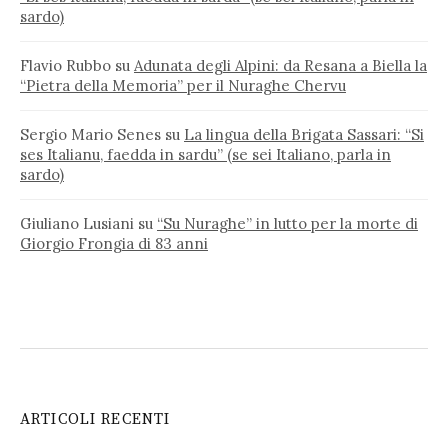
sardo)
Flavio Rubbo
su
Adunata degli Alpini: da Resana a Biella la
“Pietra della Memoria” per il Nuraghe Chervu
Sergio Mario Senes
su
La lingua della Brigata Sassari: “Si
ses Italianu, faedda in sardu” (se sei Italiano, parla in
sardo)
Giuliano Lusiani
su
“Su Nuraghe” in lutto per la morte di
Giorgio Frongia di 83 anni
ARTICOLI RECENTI