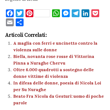
F
T
Pi
W
M
T
Li
P
a
w
nt
h
es
el
n
o
E
C
c
it
er
at
se
e
k
c
m
o
e
te
es
s
n
gr
e
k
Articoli Correlati:
ai
n
b
r
t
A
g
a
dI
et
A maglia con ferri e uncinetto contro la
l
di
violenza sulle donne
o
p
er
m
n
vi
Biella, novanta rose rosse di Vittorina
o
p
di
Pinna a Nuraghe Chervu
k
Oltre 6.000 quadrotti a sostegno delle
donne vittime di violenza
In difesa delle donne, poesia di Nicola Loi
per Su Nuraghe
Beato Fra Nicola da Gesturi: uomo di poche
parole