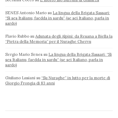
SENES Antonio Mario
su
La lingua della Brigata Sassari:
“Si ses Italianu, faedda in sardu” (se sei Italiano, parla in
sardo)
Flavio Rubbo
su
Adunata degli Alpini: da Resana a Biella la
“Pietra della Memoria” per il Nuraghe Chervu
Sergio Mario Senes
su
La lingua della Brigata Sassari: “Si
ses Italianu, faedda in sardu” (se sei Italiano, parla in
sardo)
Giuliano Lusiani
su
“Su Nuraghe” in lutto per la morte di
Giorgio Frongia di 83 anni