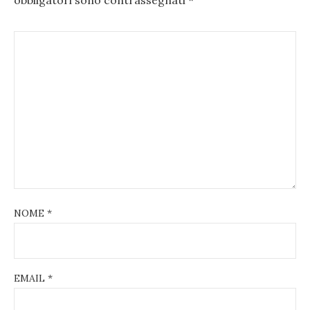
obbligatori sono contrassegnati
*
NOME
*
EMAIL
*