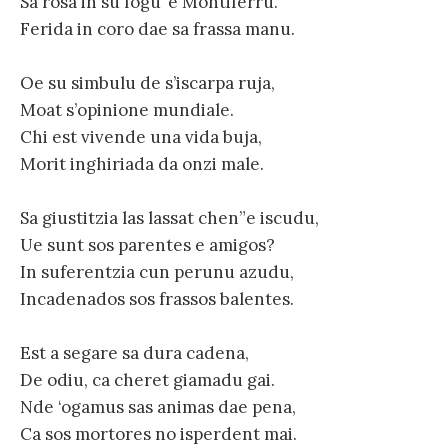
Sa rosa in su fogu ‘e Montiferru.
Ferida in coro dae sa frassa manu.
Oe su simbulu de s’iscarpa ruja,
Moat s’opinione mundiale.
Chi est vivende una vida buja,
Morit inghiriada da onzi male.
Sa giustitzia las lassat chen”e iscudu,
Ue sunt sos parentes e amigos?
In suferentzia cun perunu azudu,
Incadenados sos frassos balentes.
Est a segare sa dura cadena,
De odiu, ca cheret giamadu gai.
Nde ‘ogamus sas animas dae pena,
Ca sos mortores no isperdent mai.