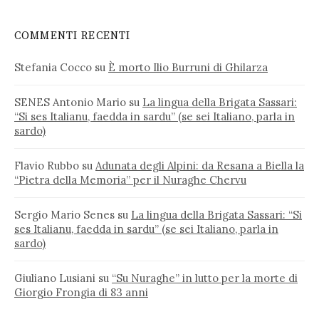
COMMENTI RECENTI
Stefania Cocco
su
È morto Ilio Burruni di Ghilarza
SENES Antonio Mario
su
La lingua della Brigata Sassari:
“Si ses Italianu, faedda in sardu” (se sei Italiano, parla in
sardo)
Flavio Rubbo
su
Adunata degli Alpini: da Resana a Biella la
“Pietra della Memoria” per il Nuraghe Chervu
Sergio Mario Senes
su
La lingua della Brigata Sassari: “Si
ses Italianu, faedda in sardu” (se sei Italiano, parla in
sardo)
Giuliano Lusiani
su
“Su Nuraghe” in lutto per la morte di
Giorgio Frongia di 83 anni