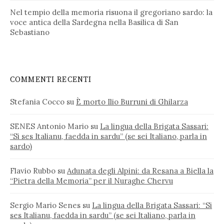
Nel tempio della memoria risuona il gregoriano sardo: la
voce antica della Sardegna nella Basilica di San
Sebastiano
COMMENTI RECENTI
Stefania Cocco
su
È morto Ilio Burruni di Ghilarza
SENES Antonio Mario
su
La lingua della Brigata Sassari:
“Si ses Italianu, faedda in sardu” (se sei Italiano, parla in
sardo)
Flavio Rubbo
su
Adunata degli Alpini: da Resana a Biella la
“Pietra della Memoria” per il Nuraghe Chervu
Sergio Mario Senes
su
La lingua della Brigata Sassari: “Si
ses Italianu, faedda in sardu” (se sei Italiano, parla in