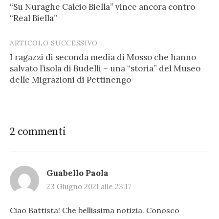
“Su Nuraghe Calcio Biella” vince ancora contro
navigation
“Real Biella”
ARTICOLO SUCCESSIVO
I ragazzi di seconda media di Mosso che hanno
salvato l’isola di Budelli – una “storia” del Museo
delle Migrazioni di Pettinengo
2 commenti
Guabello Paola
23 Giugno 2021 alle 23:17
Ciao Battista! Che bellissima notizia. Conosco