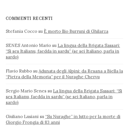
COMMENTI RECENTI
Stefania Cocco
su
È morto Ilio Burruni di Ghilarza
SENES Antonio Mario
su
La lingua della Brigata Sassari:
“Si ses Italianu, faedda in sardu” (se sei Italiano, parla in
sardo)
Flavio Rubbo
su
Adunata degli Alpini: da Resana a Biella la
“Pietra della Memoria” per il Nuraghe Chervu
Sergio Mario Senes
su
La lingua della Brigata Sassari: “Si
ses Italianu, faedda in sardu” (se sei Italiano, parla in
sardo)
Giuliano Lusiani
su
“Su Nuraghe” in lutto per la morte di
Giorgio Frongia di 83 anni