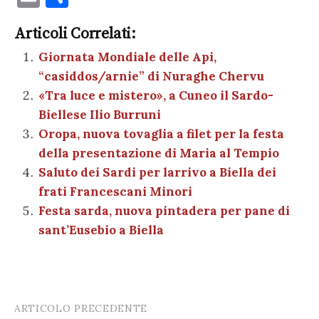
c
it
er
at
se
e
k
c
m
o
e
te
es
s
n
gr
e
k
Articoli Correlati:
ai
n
b
r
t
A
g
a
dI
et
Giornata Mondiale delle Api,
l
di
“casiddos/arnie” di Nuraghe Chervu
o
p
er
m
n
vi
«Tra luce e mistero», a Cuneo il Sardo-
o
p
di
Biellese Ilio Burruni
k
Oropa, nuova tovaglia a filet per la festa
della presentazione di Maria al Tempio
Saluto dei Sardi per larrivo a Biella dei
frati Francescani Minori
Festa sarda, nuova pintadera per pane di
sant’Eusebio a Biella
ARTICOLO PRECEDENTE
Post