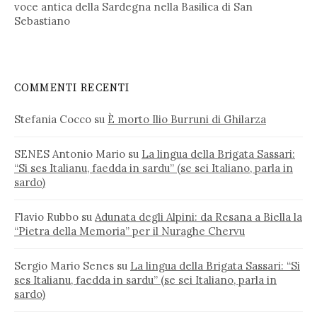
voce antica della Sardegna nella Basilica di San
Sebastiano
COMMENTI RECENTI
Stefania Cocco
su
È morto Ilio Burruni di Ghilarza
SENES Antonio Mario
su
La lingua della Brigata Sassari:
“Si ses Italianu, faedda in sardu” (se sei Italiano, parla in
sardo)
Flavio Rubbo
su
Adunata degli Alpini: da Resana a Biella la
“Pietra della Memoria” per il Nuraghe Chervu
Sergio Mario Senes
su
La lingua della Brigata Sassari: “Si
ses Italianu, faedda in sardu” (se sei Italiano, parla in
sardo)