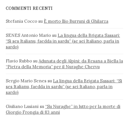
COMMENTI RECENTI
Stefania Cocco
su
È morto Ilio Burruni di Ghilarza
SENES Antonio Mario
su
La lingua della Brigata Sassari:
“Si ses Italianu, faedda in sardu” (se sei Italiano, parla in
sardo)
Flavio Rubbo
su
Adunata degli Alpini: da Resana a Biella la
“Pietra della Memoria” per il Nuraghe Chervu
Sergio Mario Senes
su
La lingua della Brigata Sassari: “Si
ses Italianu, faedda in sardu” (se sei Italiano, parla in
sardo)
Giuliano Lusiani
su
“Su Nuraghe” in lutto per la morte di
Giorgio Frongia di 83 anni