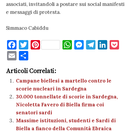
associati, invitandoli a postare sui social manifesti
e messaggi di protesta.
Simmaco Cabiddu
F
T
Pi
W
M
T
Li
P
a
w
nt
h
es
el
n
o
E
C
c
it
er
at
se
e
k
c
m
o
e
te
es
s
n
gr
e
k
Articoli Correlati:
ai
n
b
r
t
A
g
a
dI
et
Campane biellesi a martello contro le
l
di
scorie nucleari in Sardegna
o
p
er
m
n
vi
30.000 tonnellate di scorie in Sardegna,
o
p
di
Nicoletta Favero di Biella firma coi
k
senatori sardi
Massime istituzioni, studenti e Sardi di
Biella a fianco della Comunità Ebraica