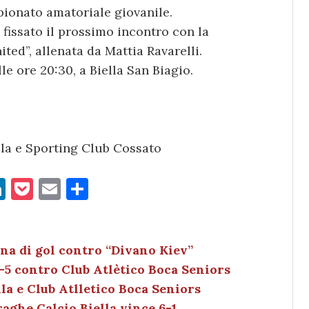
pionato amatoriale giovanile.
o fissato il prossimo incontro con la
ted”, allenata da Mattia Ravarelli.
 ore 20:30, a Biella San Biagio.
la e Sporting Club Cossato
Li
P
E
C
n
o
m
o
k
c
ai
n
e
k
l
di
na di gol contro “Divano Kiev”
-5 contro Club Atlètico Boca Seniors
dI
et
vi
la e Club Atlletico Boca Seniors
n
di
aghe Calcio Biella vince 6-1