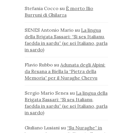
Stefania Cocco
su
È morto Ilio
Burruni di Ghilarza
SENES Antonio Mario
su
La lingua
della Brigata Sassari: “Si ses Italianu,
faedda in sardu” (se sei Italiano, parla
in sardo)
Flavio Rubbo
su
Adunata degli Alpini:
da Resana a Biella la “Pietra della
Memoria” per il Nuraghe Chervu
Sergio Mario Senes
su
La lingua della
Brigata Sassari: “Si ses Italianu,
faedda in sardu” (se sei Italiano, parla
in sardo)
Giuliano Lusiani
su
“Su Nuraghe” in