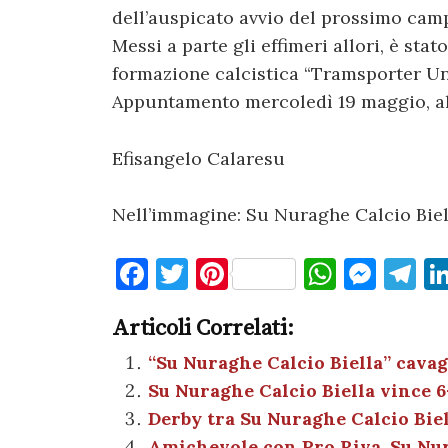
dell’auspicato avvio del prossimo cam
Messi a parte gli effimeri allori, è stat
formazione calcistica “Tramsporter Uni
Appuntamento mercoledì 19 maggio, alle
Efisangelo Calaresu
Nell’immagine: Su Nuraghe Calcio Biel
F
T
Pi
W
M
T
a
w
nt
h
es
el
Articoli Correlati:
c
it
er
at
se
e
e
te
es
s
n
gr
“Su Nuraghe Calcio Biella” cavag
Su Nuraghe Calcio Biella vince 6
b
r
t
A
g
a
Derby tra Su Nuraghe Calcio Biel
o
p
er
m
Amichevole con Pro Riva, Su Nur