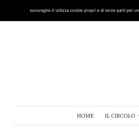
Skip
sunuraghe.it utilizza cookie propri e di terze parti per 
to
content
HOME
IL CIRCOLO