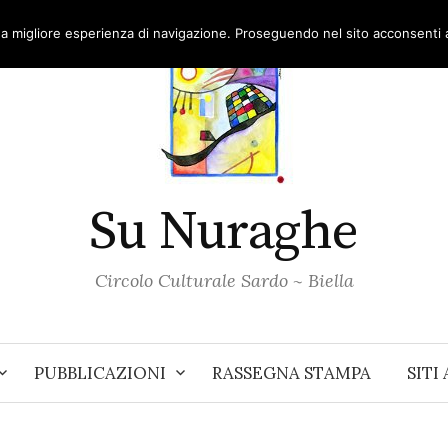
una migliore esperienza di navigazione. Proseguendo nel sito acconsenti al
Su Nuraghe
Circolo Culturale Sardo ~ Biella
PUBBLICAZIONI
RASSEGNA STAMPA
SITI