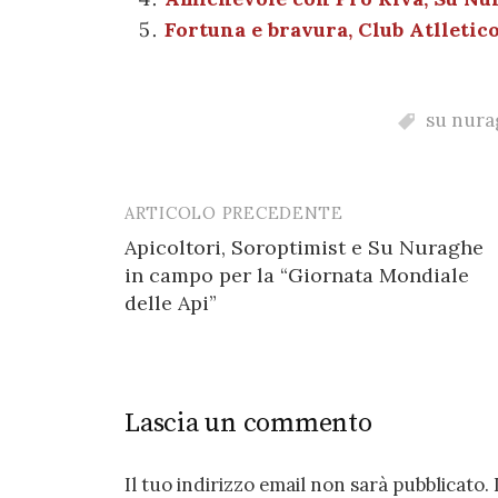
o
p
Fortuna e bravura, Club Atlletic
k
su nurag
ARTICOLO PRECEDENTE
Post
Apicoltori, Soroptimist e Su Nuraghe
navigation
in campo per la “Giornata Mondiale
delle Api”
Lascia un commento
Il tuo indirizzo email non sarà pubblicato.