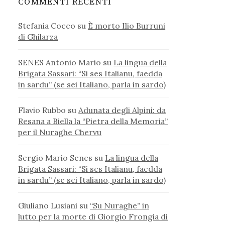
COMMENTI RECENTI
Stefania Cocco
su
È morto Ilio Burruni
di Ghilarza
SENES Antonio Mario
su
La lingua della
Brigata Sassari: “Si ses Italianu, faedda
in sardu” (se sei Italiano, parla in sardo)
Flavio Rubbo
su
Adunata degli Alpini: da
Resana a Biella la “Pietra della Memoria”
per il Nuraghe Chervu
Sergio Mario Senes
su
La lingua della
Brigata Sassari: “Si ses Italianu, faedda
in sardu” (se sei Italiano, parla in sardo)
Giuliano Lusiani
su
“Su Nuraghe” in
lutto per la morte di Giorgio Frongia di