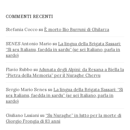
COMMENTI RECENTI
Stefania Cocco
su
È morto Ilio Burruni di Ghilarza
SENES Antonio Mario
su
La lingua della Brigata Sassari:
“Si ses Italianu, faedda in sardu” (se sei Italiano, parla in
sardo)
Flavio Rubbo
su
Adunata degli Alpini: da Resana a Biella la
“Pietra della Memoria” per il Nuraghe Chervu
Sergio Mario Senes
su
La lingua della Brigata Sassari: “Si
ses Italianu, faedda in sardu” (se sei Italiano, parla in
sardo)
Giuliano Lusiani
su
“Su Nuraghe” in lutto per la morte di
Giorgio Frongia di 83 anni