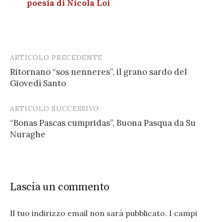
poesia di Nicola Loi
ARTICOLO PRECEDENTE
Post
Ritornano “sos nenneres”, il grano sardo del
navigation
Giovedì Santo
ARTICOLO SUCCESSIVO
“Bonas Pascas cumpridas”, Buona Pasqua da Su
Nuraghe
Lascia un commento
Il tuo indirizzo email non sarà pubblicato.
I campi