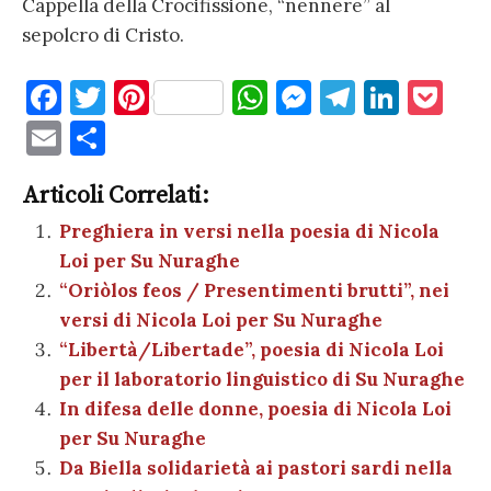
Cappella della Crocifissione, “nennere” al
sepolcro di Cristo.
F
T
Pi
W
M
T
Li
P
a
w
nt
h
es
el
n
o
E
C
c
it
er
at
se
e
k
c
m
o
e
te
es
s
n
gr
e
k
Articoli Correlati:
ai
n
b
r
t
A
g
a
dI
et
Preghiera in versi nella poesia di Nicola
l
di
Loi per Su Nuraghe
o
p
er
m
n
vi
“Oriòlos feos / Presentimenti brutti”, nei
o
p
di
versi di Nicola Loi per Su Nuraghe
k
“Libertà/Libertade”, poesia di Nicola Loi
per il laboratorio linguistico di Su Nuraghe
In difesa delle donne, poesia di Nicola Loi
per Su Nuraghe
Da Biella solidarietà ai pastori sardi nella