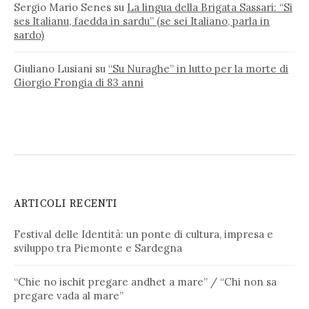
Sergio Mario Senes
su
La lingua della Brigata Sassari: “Si
ses Italianu, faedda in sardu” (se sei Italiano, parla in
sardo)
Giuliano Lusiani
su
“Su Nuraghe” in lutto per la morte di
Giorgio Frongia di 83 anni
ARTICOLI RECENTI
Festival delle Identità: un ponte di cultura, impresa e
sviluppo tra Piemonte e Sardegna
“Chie no ischit pregare andhet a mare” / “Chi non sa
pregare vada al mare”