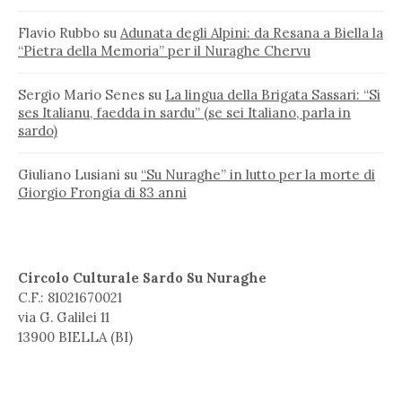
Flavio Rubbo
su
Adunata degli Alpini: da Resana a Biella la
“Pietra della Memoria” per il Nuraghe Chervu
Sergio Mario Senes
su
La lingua della Brigata Sassari: “Si
ses Italianu, faedda in sardu” (se sei Italiano, parla in
sardo)
Giuliano Lusiani
su
“Su Nuraghe” in lutto per la morte di
Giorgio Frongia di 83 anni
Circolo Culturale Sardo Su Nuraghe
C.F.: 81021670021
via G. Galilei 11
13900 BIELLA (BI)