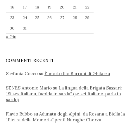
16
17
18
19
20
21
22
23
24
25
26
27
28
29
30
31
« Giu
COMMENTI RECENTI
Stefania Cocco
su
È morto Ilio Burruni di Ghilarza
SENES Antonio Mario
su
La lingua della Brigata Sassari:
“Si ses Italianu, faedda in sardu” (se sei Italiano, parla in
sardo)
Flavio Rubbo
su
Adunata degli Alpini: da Resana a Biella la
“Pietra della Memoria” per il Nuraghe Chervu