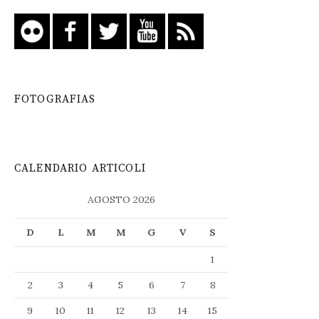
FOTOGRAFIAS
CALENDARIO ARTICOLI
AGOSTO 2026
D
L
M
M
G
V
S
1
2
3
4
5
6
7
8
9
10
11
12
13
14
15