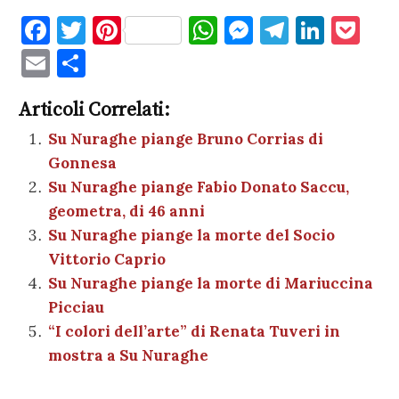
F
T
Pi
W
M
T
Li
P
a
w
nt
h
es
el
n
o
E
C
c
it
er
at
se
e
k
c
m
o
e
te
es
s
n
gr
e
k
Articoli Correlati:
ai
n
b
r
t
A
g
a
dI
et
Su Nuraghe piange Bruno Corrias di
l
di
Gonnesa
o
p
er
m
n
vi
Su Nuraghe piange Fabio Donato Saccu,
o
p
di
geometra, di 46 anni
k
Su Nuraghe piange la morte del Socio
Vittorio Caprio
Su Nuraghe piange la morte di Mariuccina
Picciau
“I colori dell’arte” di Renata Tuveri in
mostra a Su Nuraghe