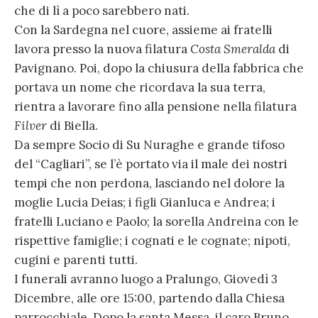
che di lì a poco sarebbero nati.
Con la Sardegna nel cuore, assieme ai fratelli
lavora presso la nuova filatura
Costa Smeralda
di
Pavignano. Poi, dopo la chiusura della fabbrica che
portava un nome che ricordava la sua terra,
rientra a lavorare fino alla pensione nella filatura
Filver
di Biella.
Da sempre Socio di Su Nuraghe e grande tifoso
del “Cagliari”, se l’è portato via il male dei nostri
tempi che non perdona, lasciando nel dolore la
moglie Lucia Deias; i figli Gianluca e Andrea; i
fratelli Luciano e Paolo; la sorella Andreina con le
rispettive famiglie; i cognati e le cognate; nipoti,
cugini e parenti tutti.
I funerali avranno luogo a Pralungo, Giovedì 3
Dicembre, alle ore 15:00, partendo dalla Chiesa
parrocchiale. Dopo la santa Messa, il caro Bruno