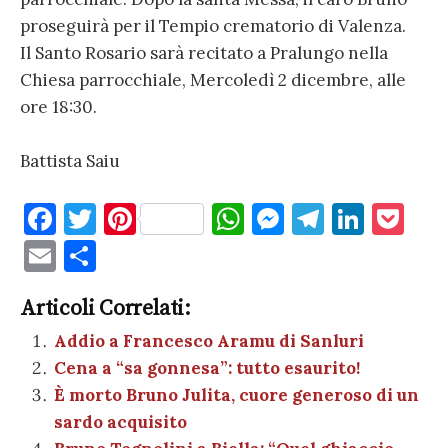
proseguirà per il Tempio crematorio di Valenza.
Il Santo Rosario sarà recitato a Pralungo nella
Chiesa parrocchiale, Mercoledì 2 dicembre, alle
ore 18:30.
Battista Saiu
F
T
Pi
W
M
T
Li
P
a
w
nt
h
es
el
n
o
E
C
c
it
er
at
se
e
k
c
m
o
e
te
es
s
n
gr
e
k
Articoli Correlati:
ai
n
b
r
t
A
g
a
dI
et
Addio a Francesco Aramu di Sanluri
l
di
Cena a “sa gonnesa”: tutto esaurito!
o
p
er
m
n
vi
È morto Bruno Julita, cuore generoso di un
o
p
di
sardo acquisito
k