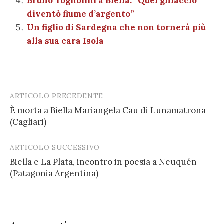
Bruno Tognolini a Biella: “Quel ghiaccio
diventò fiume d’argento”
Un figlio di Sardegna che non tornerà più
alla sua cara Isola
ARTICOLO PRECEDENTE
Post
È morta a Biella Mariangela Cau di Lunamatrona
navigation
(Cagliari)
ARTICOLO SUCCESSIVO
Biella e La Plata, incontro in poesia a Neuquén
(Patagonia Argentina)