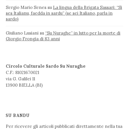
Sergio Mario Senes
su
La lingua della Brigata Sassari: “Si
ses Italianu, faedda in sardu” (se sei Italiano, parla in
sardo)
Giuliano Lusiani
su
“Su Nuraghe” in lutto per la morte di
Giorgio Frongia di 83 anni
Circolo Culturale Sardo Su Nuraghe
C.F.: 81021670021
via G. Galilei 11
13900 BIELLA (BI)
SU BANDU
Per ricevere gli articoli pubblicati direttamente nella tua