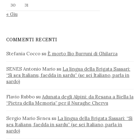
30
31
« Giu
COMMENTI RECENTI
Stefania Cocco
su
È morto Ilio Burruni di Ghilarza
SENES Antonio Mario
su
La lingua della Brigata Sassari:
“Si ses Italianu, faedda in sardu” (se sei Italiano, parla in
sardo)
Flavio Rubbo
su
Adunata degli Alpini: da Resana a Biella la
“Pietra della Memoria” per il Nuraghe Chervu
Sergio Mario Senes
su
La lingua della Brigata Sassari: “Si
ses Italianu, faedda in sardu” (se sei Italiano, parla in
sardo)