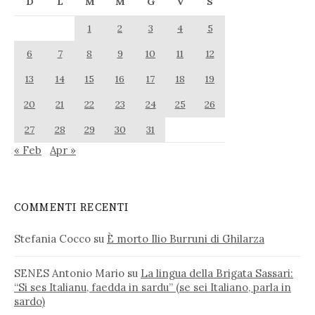
D
L
M
M
G
V
S
1
2
3
4
5
6
7
8
9
10
11
12
13
14
15
16
17
18
19
20
21
22
23
24
25
26
27
28
29
30
31
« Feb
Apr »
COMMENTI RECENTI
Stefania Cocco
su
È morto Ilio Burruni di Ghilarza
SENES Antonio Mario
su
La lingua della Brigata Sassari:
“Si ses Italianu, faedda in sardu” (se sei Italiano, parla in
sardo)