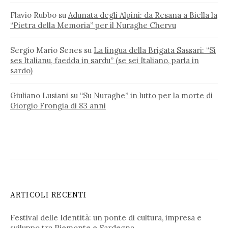
Flavio Rubbo
su
Adunata degli Alpini: da Resana a Biella la
“Pietra della Memoria” per il Nuraghe Chervu
Sergio Mario Senes
su
La lingua della Brigata Sassari: “Si
ses Italianu, faedda in sardu” (se sei Italiano, parla in
sardo)
Giuliano Lusiani
su
“Su Nuraghe” in lutto per la morte di
Giorgio Frongia di 83 anni
ARTICOLI RECENTI
Festival delle Identità: un ponte di cultura, impresa e
sviluppo tra Piemonte e Sardegna