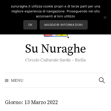
Skip
sunuraghe.it utilizza cookie propri e di terze parti per una
to
migliore esperienza di navigazione. Proseguendo nel sito
content
acconsenti al loro utilizzo
OK
MAGGIORI INFORMAZIONI
Su Nuraghe
Circolo Culturale Sardo ~ Biella
Ricerc
per:
MENU
Giorno:
13 Marzo 2022