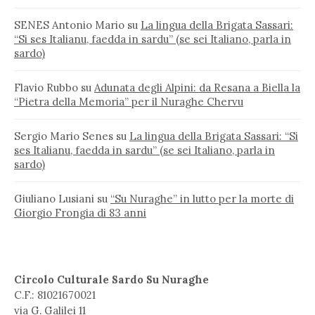
SENES Antonio Mario
su
La lingua della Brigata Sassari:
“Si ses Italianu, faedda in sardu” (se sei Italiano, parla in
sardo)
Flavio Rubbo
su
Adunata degli Alpini: da Resana a Biella la
“Pietra della Memoria” per il Nuraghe Chervu
Sergio Mario Senes
su
La lingua della Brigata Sassari: “Si
ses Italianu, faedda in sardu” (se sei Italiano, parla in
sardo)
Giuliano Lusiani
su
“Su Nuraghe” in lutto per la morte di
Giorgio Frongia di 83 anni
Circolo Culturale Sardo Su Nuraghe
C.F.: 81021670021
via G. Galilei 11