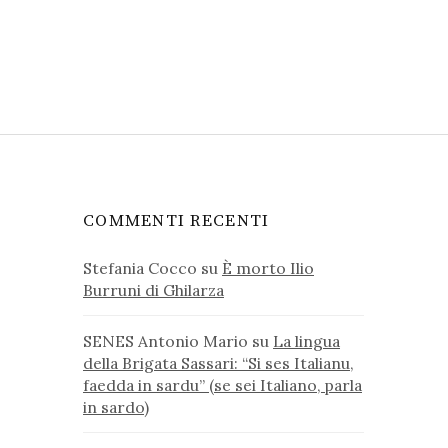
COMMENTI RECENTI
Stefania Cocco
su
È morto Ilio
Burruni di Ghilarza
SENES Antonio Mario
su
La lingua
della Brigata Sassari: “Si ses Italianu,
faedda in sardu” (se sei Italiano, parla
in sardo)