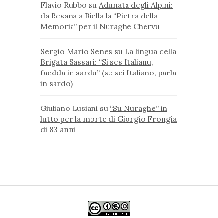
Flavio Rubbo
su
Adunata degli Alpini:
da Resana a Biella la “Pietra della
Memoria” per il Nuraghe Chervu
Sergio Mario Senes
su
La lingua della
Brigata Sassari: “Si ses Italianu,
faedda in sardu” (se sei Italiano, parla
in sardo)
Giuliano Lusiani
su
“Su Nuraghe” in
lutto per la morte di Giorgio Frongia
di 83 anni