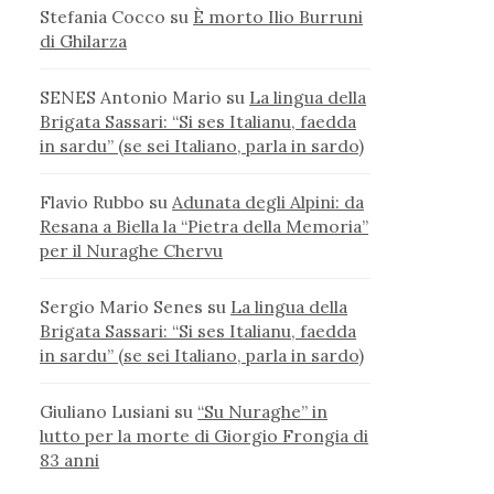
Stefania Cocco
su
È morto Ilio Burruni
di Ghilarza
SENES Antonio Mario
su
La lingua della
Brigata Sassari: “Si ses Italianu, faedda
in sardu” (se sei Italiano, parla in sardo)
Flavio Rubbo
su
Adunata degli Alpini: da
Resana a Biella la “Pietra della Memoria”
per il Nuraghe Chervu
Sergio Mario Senes
su
La lingua della
Brigata Sassari: “Si ses Italianu, faedda
in sardu” (se sei Italiano, parla in sardo)
Giuliano Lusiani
su
“Su Nuraghe” in
lutto per la morte di Giorgio Frongia di
83 anni