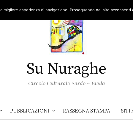
una migliore esperienza di navigazione. Proseguendo nel sito acconsenti al
Su Nuraghe
Circolo Culturale Sardo ~ Biella
PUBBLICAZIONI
RASSEGNA STAMPA
SITI