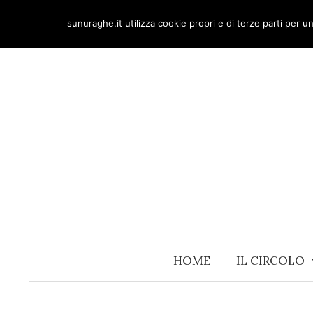
Skip
sunuraghe.it utilizza cookie propri e di terze parti per 
to
content
HOME
IL CIRCOLO