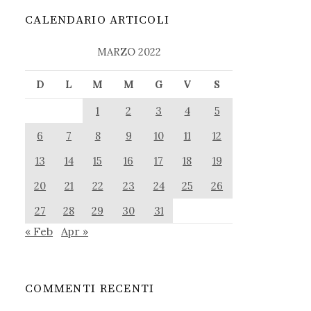
CALENDARIO ARTICOLI
MARZO 2022
D
L
M
M
G
V
S
1
2
3
4
5
6
7
8
9
10
11
12
13
14
15
16
17
18
19
20
21
22
23
24
25
26
27
28
29
30
31
« Feb
Apr »
COMMENTI RECENTI