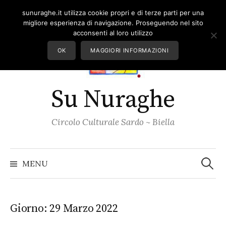
Skip
sunuraghe.it utilizza cookie propri e di terze parti per una
to
migliore esperienza di navigazione. Proseguendo nel sito
content
acconsenti al loro utilizzo
OK
MAGGIORI INFORMAZIONI
Su Nuraghe
Circolo Culturale Sardo ~ Biella
Ricerc
per:
MENU
Giorno:
29 Marzo 2022