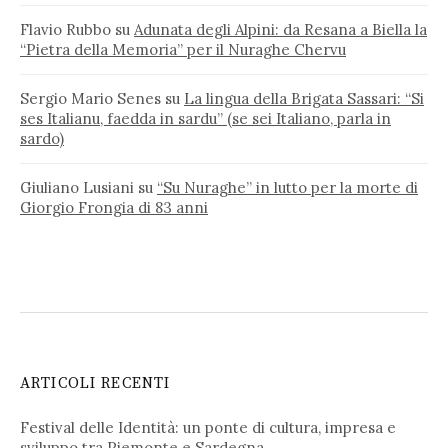
Flavio Rubbo
su
Adunata degli Alpini: da Resana a Biella la
“Pietra della Memoria” per il Nuraghe Chervu
Sergio Mario Senes
su
La lingua della Brigata Sassari: “Si
ses Italianu, faedda in sardu” (se sei Italiano, parla in
sardo)
Giuliano Lusiani
su
“Su Nuraghe” in lutto per la morte di
Giorgio Frongia di 83 anni
ARTICOLI RECENTI
Festival delle Identità: un ponte di cultura, impresa e
sviluppo tra Piemonte e Sardegna