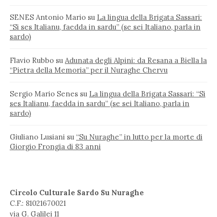
SENES Antonio Mario
su
La lingua della Brigata Sassari:
“Si ses Italianu, faedda in sardu” (se sei Italiano, parla in
sardo)
Flavio Rubbo
su
Adunata degli Alpini: da Resana a Biella la
“Pietra della Memoria” per il Nuraghe Chervu
Sergio Mario Senes
su
La lingua della Brigata Sassari: “Si
ses Italianu, faedda in sardu” (se sei Italiano, parla in
sardo)
Giuliano Lusiani
su
“Su Nuraghe” in lutto per la morte di
Giorgio Frongia di 83 anni
Circolo Culturale Sardo Su Nuraghe
C.F.: 81021670021
via G. Galilei 11