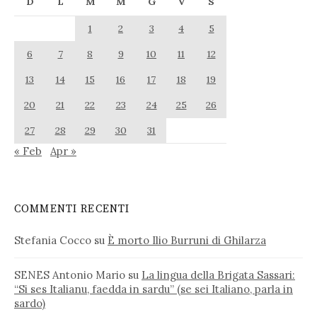
D
L
M
M
G
V
S
1
2
3
4
5
6
7
8
9
10
11
12
13
14
15
16
17
18
19
20
21
22
23
24
25
26
27
28
29
30
31
« Feb
Apr »
COMMENTI RECENTI
Stefania Cocco
su
È morto Ilio Burruni di Ghilarza
SENES Antonio Mario
su
La lingua della Brigata Sassari:
“Si ses Italianu, faedda in sardu” (se sei Italiano, parla in
sardo)