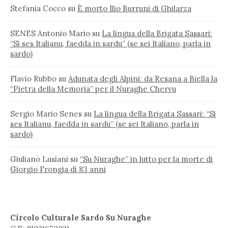
Stefania Cocco
su
È morto Ilio Burruni di Ghilarza
SENES Antonio Mario
su
La lingua della Brigata Sassari:
“Si ses Italianu, faedda in sardu” (se sei Italiano, parla in
sardo)
Flavio Rubbo
su
Adunata degli Alpini: da Resana a Biella la
“Pietra della Memoria” per il Nuraghe Chervu
Sergio Mario Senes
su
La lingua della Brigata Sassari: “Si
ses Italianu, faedda in sardu” (se sei Italiano, parla in
sardo)
Giuliano Lusiani
su
“Su Nuraghe” in lutto per la morte di
Giorgio Frongia di 83 anni
Circolo Culturale Sardo Su Nuraghe