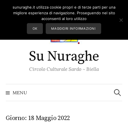
Skip
sunuraghe.it utilizza cookie propri e di terze parti per una
to
migliore esperienza di navigazione. Proseguendo nel sito
content
acconsenti al loro utilizzo
OK
MAGGIORI INFORMAZIONI
Su Nuraghe
Circolo Culturale Sardo ~ Biella
Ricerc
per:
MENU
Giorno:
18 Maggio 2022