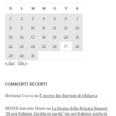
D
L
M
M
G
V
S
1
2
3
4
5
6
7
8
9
10
11
12
13
14
15
16
17
18
19
20
21
22
23
24
25
26
27
28
29
30
31
« Apr
Giu »
COMMENTI RECENTI
Stefania Cocco
su
È morto Ilio Burruni di Ghilarza
SENES Antonio Mario
su
La lingua della Brigata Sassari:
“Si ses Italianu, faedda in sardu” (se sei Italiano, parla in