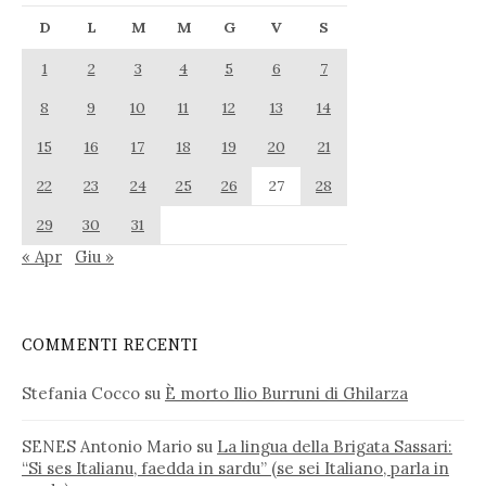
D
L
M
M
G
V
S
1
2
3
4
5
6
7
8
9
10
11
12
13
14
15
16
17
18
19
20
21
22
23
24
25
26
27
28
29
30
31
« Apr
Giu »
COMMENTI RECENTI
Stefania Cocco
su
È morto Ilio Burruni di Ghilarza
SENES Antonio Mario
su
La lingua della Brigata Sassari:
“Si ses Italianu, faedda in sardu” (se sei Italiano, parla in