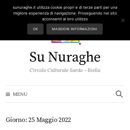
Skip
sunuraghe.it utilizza cookie propri e di terze parti per una
to
migliore esperienza di navigazione. Proseguendo nel sito
content
acconsenti al loro utilizzo
OK
MAGGIORI INFORMAZIONI
Su Nuraghe
Circolo Culturale Sardo ~ Biella
Ricerc
per:
MENU
Giorno:
25 Maggio 2022