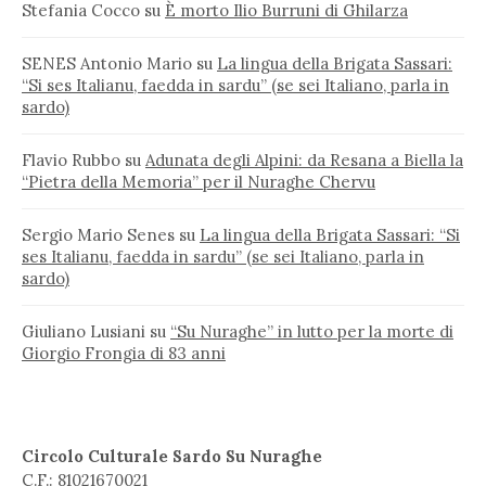
Stefania Cocco
su
È morto Ilio Burruni di Ghilarza
SENES Antonio Mario
su
La lingua della Brigata Sassari:
“Si ses Italianu, faedda in sardu” (se sei Italiano, parla in
sardo)
Flavio Rubbo
su
Adunata degli Alpini: da Resana a Biella la
“Pietra della Memoria” per il Nuraghe Chervu
Sergio Mario Senes
su
La lingua della Brigata Sassari: “Si
ses Italianu, faedda in sardu” (se sei Italiano, parla in
sardo)
Giuliano Lusiani
su
“Su Nuraghe” in lutto per la morte di
Giorgio Frongia di 83 anni
Circolo Culturale Sardo Su Nuraghe
C.F.: 81021670021