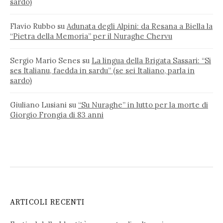
sardo)
Flavio Rubbo
su
Adunata degli Alpini: da Resana a Biella la
“Pietra della Memoria” per il Nuraghe Chervu
Sergio Mario Senes
su
La lingua della Brigata Sassari: “Si
ses Italianu, faedda in sardu” (se sei Italiano, parla in
sardo)
Giuliano Lusiani
su
“Su Nuraghe” in lutto per la morte di
Giorgio Frongia di 83 anni
ARTICOLI RECENTI