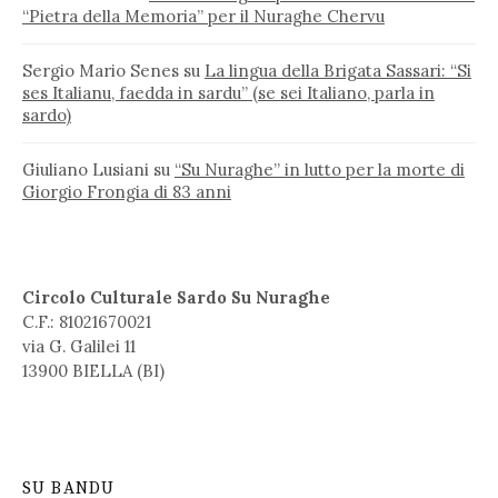
“Pietra della Memoria” per il Nuraghe Chervu
Sergio Mario Senes
su
La lingua della Brigata Sassari: “Si
ses Italianu, faedda in sardu” (se sei Italiano, parla in
sardo)
Giuliano Lusiani
su
“Su Nuraghe” in lutto per la morte di
Giorgio Frongia di 83 anni
Circolo Culturale Sardo Su Nuraghe
C.F.: 81021670021
via G. Galilei 11
13900 BIELLA (BI)
SU BANDU