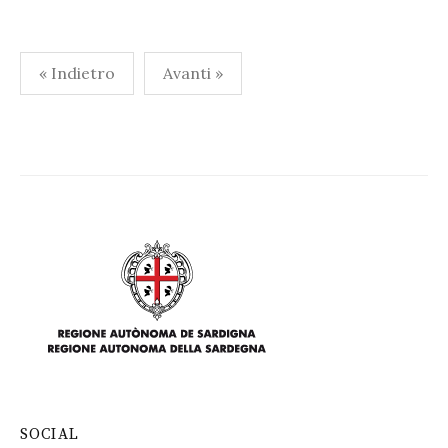
Paginazione
« Indietro
Avanti »
degli
articoli
SOCIAL