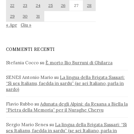
22
23
24
25
26
27
28
29
30
31
« Apr
Giu »
COMMENTI RECENTI
Stefania Cocco
su
È morto Ilio Burruni di Ghilarza
SENES Antonio Mario
su
La lingua della Brigata Sassari:
“Si ses Italianu, faedda in sardu” (se sei Italiano, parla in
sardo)
Flavio Rubbo
su
Adunata degli Alpini: da Resana a Biella la
“Pietra della Memoria” per il Nuraghe Chervu
Sergio Mario Senes
su
La lingua della Brigata Sassari: “Si
ses Italianu, faedda in sardu” (se sei Italiano, parla in