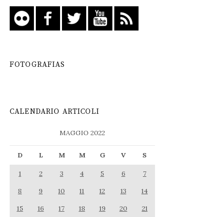
FOTOGRAFIAS
CALENDARIO ARTICOLI
MAGGIO 2022
D
L
M
M
G
V
S
1
2
3
4
5
6
7
8
9
10
11
12
13
14
15
16
17
18
19
20
21