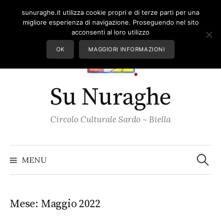
Skip
sunuraghe.it utilizza cookie propri e di terze parti per una
to
migliore esperienza di navigazione. Proseguendo nel sito
content
acconsenti al loro utilizzo
OK
MAGGIORI INFORMAZIONI
Su Nuraghe
Circolo Culturale Sardo ~ Biella
Ricerc
per:
MENU
Mese:
Maggio 2022