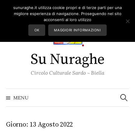
Skip
sunuraghe.it utilizza cookie propri e di terze parti per una
to
migliore esperienza di navigazione. Proseguendo nel sito
content
acconsenti al loro utilizzo
OK
MAGGIORI INFORMAZIONI
Su Nuraghe
Circolo Culturale Sardo ~ Biella
Ricerc
per:
MENU
Giorno:
13 Agosto 2022