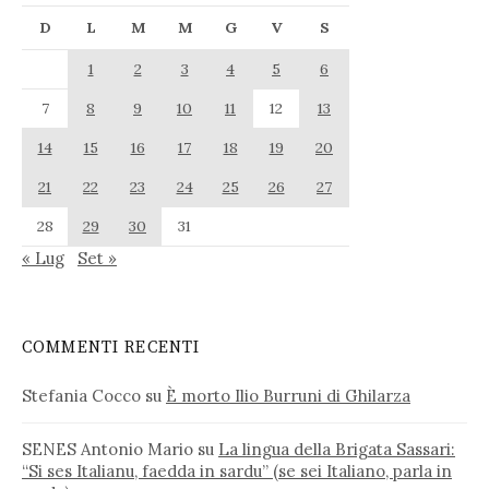
D
L
M
M
G
V
S
1
2
3
4
5
6
7
8
9
10
11
12
13
14
15
16
17
18
19
20
21
22
23
24
25
26
27
28
29
30
31
« Lug
Set »
COMMENTI RECENTI
Stefania Cocco
su
È morto Ilio Burruni di Ghilarza
SENES Antonio Mario
su
La lingua della Brigata Sassari:
“Si ses Italianu, faedda in sardu” (se sei Italiano, parla in