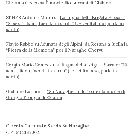
Stefania Cocco
su
È morto Ilio Burruni di Ghilarza
SENES Antonio Mario
su
La lingua della Brigata Sassari:
“Si ses Italianu, faedda in sardu” (se sei Italiano, parla in
sardo)
Flavio Rubbo
su
Adunata degli Alpini: da Resana a Biella la
“Pietra della Memoria” per il Nuraghe Chervu
Sergio Mario Senes
su
La lingua della Brigata Sassari: “Si
ses Italianu, faedda in sardu” (se sei Italiano, parla in
sardo)
Giuliano Lusiani
su
“Su Nuraghe” in lutto per la morte di
Giorgio Frongia di 83 anni
Circolo Culturale Sardo Su Nuraghe
C.F.: 81021670021