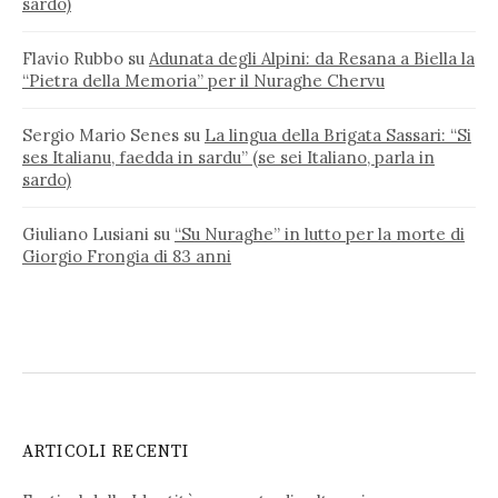
sardo)
Flavio Rubbo
su
Adunata degli Alpini: da Resana a Biella la
“Pietra della Memoria” per il Nuraghe Chervu
Sergio Mario Senes
su
La lingua della Brigata Sassari: “Si
ses Italianu, faedda in sardu” (se sei Italiano, parla in
sardo)
Giuliano Lusiani
su
“Su Nuraghe” in lutto per la morte di
Giorgio Frongia di 83 anni
ARTICOLI RECENTI