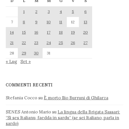
D
L
M
M
G
V
S
1
2
3
4
5
6
7
8
9
10
11
12
13
14
15
16
17
18
19
20
21
22
23
24
25
26
27
28
29
30
31
« Lug
Set »
COMMENTI RECENTI
Stefania Cocco
su
È morto Ilio Burruni di Ghilarza
SENES Antonio Mario
su
La lingua della Brigata Sassari:
“Si ses Italianu, faedda in sardu” (se sei Italiano, parla in
sardo)