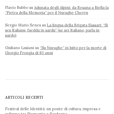
Flavio Rubbo
su
Adunata degli Alpini: da Resana a Biella la
“Pietra della Memoria” per il Nuraghe Chervu
Sergio Mario Senes
su
La lingua della Brigata Sassari: “Si
ses Italianu, faedda in sardu” (se sei Italiano, parla in
sardo)
Giuliano Lusiani
su
“Su Nuraghe” in lutto per la morte di
Giorgio Frongia di 83 anni
ARTICOLI RECENTI
Festival delle Identità: un ponte di cultura, impresa e
sviluppo tra Piemonte e Sardegna