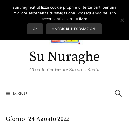
Skip
sunuraghe.it utilizza cookie propri e di terze parti per una
to
migliore esperienza di navigazione. Proseguendo nel sito
content
acconsenti al loro utilizzo
OK
MAGGIORI INFORMAZIONI
Su Nuraghe
Circolo Culturale Sardo ~ Biella
Ricerc
per:
MENU
Giorno:
24 Agosto 2022