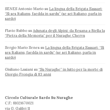
SENES Antonio Mario
su
La lingua della Brigata Sassari:
“Si ses Italianu, faedda in sardu” (se sei Italiano, parla in
sardo)
Flavio Rubbo
su
Adunata degli Alpini: da Resana a Biella la
“Pietra della Memoria” per il Nuraghe Chervu
Sergio Mario Senes
su
La lingua della Brigata Sassari: “Si
ses Italianu, faedda in sardu” (se sei Italiano, parla in
sardo)
Giuliano Lusiani
su
“Su Nuraghe” in lutto per la morte di
Giorgio Frongia di 83 anni
Circolo Culturale Sardo Su Nuraghe
C.F.: 81021670021
via G. Galilei 11