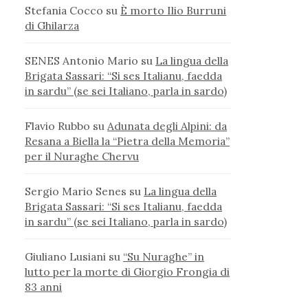
Stefania Cocco
su
È morto Ilio Burruni
di Ghilarza
SENES Antonio Mario
su
La lingua della
Brigata Sassari: “Si ses Italianu, faedda
in sardu” (se sei Italiano, parla in sardo)
Flavio Rubbo
su
Adunata degli Alpini: da
Resana a Biella la “Pietra della Memoria”
per il Nuraghe Chervu
Sergio Mario Senes
su
La lingua della
Brigata Sassari: “Si ses Italianu, faedda
in sardu” (se sei Italiano, parla in sardo)
Giuliano Lusiani
su
“Su Nuraghe” in
lutto per la morte di Giorgio Frongia di
83 anni