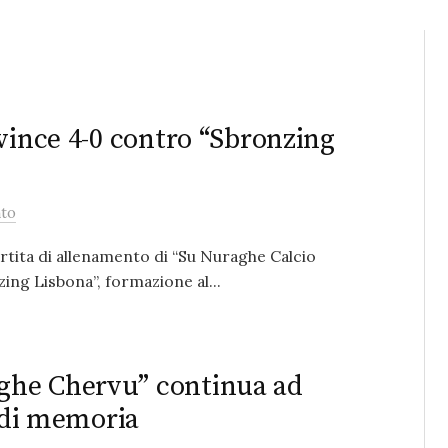
vince 4-0 contro “Sbronzing
to
artita di allenamento di “Su Nuraghe Calcio
ing Lisbona”, formazione al...
ghe Chervu” continua ad
e di memoria