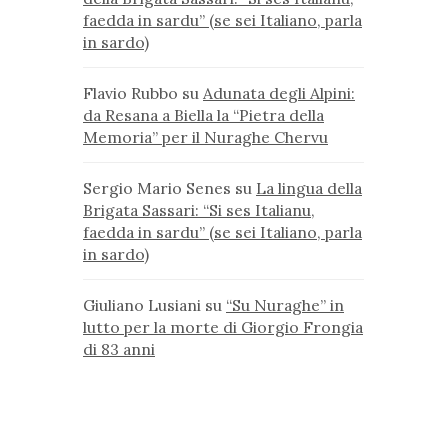
faedda in sardu” (se sei Italiano, parla
in sardo)
Flavio Rubbo
su
Adunata degli Alpini:
da Resana a Biella la “Pietra della
Memoria” per il Nuraghe Chervu
Sergio Mario Senes
su
La lingua della
Brigata Sassari: “Si ses Italianu,
faedda in sardu” (se sei Italiano, parla
in sardo)
Giuliano Lusiani
su
“Su Nuraghe” in
lutto per la morte di Giorgio Frongia
di 83 anni