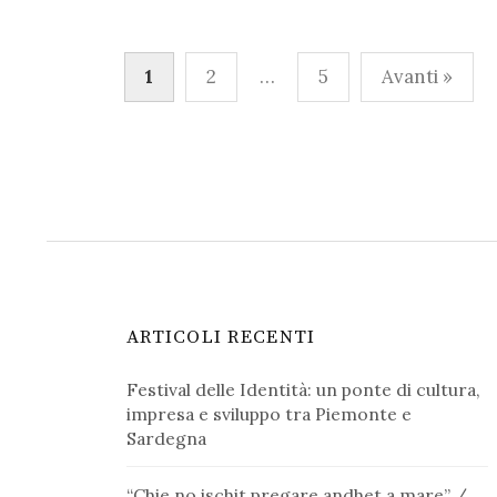
Paginazione
1
2
…
5
Avanti »
degli
articoli
ARTICOLI RECENTI
Festival delle Identità: un ponte di cultura,
impresa e sviluppo tra Piemonte e
Sardegna
“Chie no ischit pregare andhet a mare” /