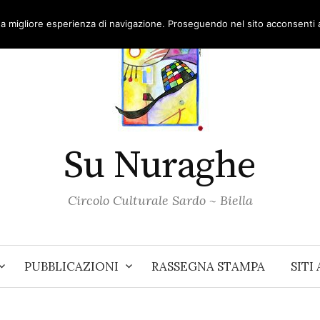
una migliore esperienza di navigazione. Proseguendo nel sito acconsenti al
Su Nuraghe
Circolo Culturale Sardo ~ Biella
PUBBLICAZIONI
RASSEGNA STAMPA
SITI