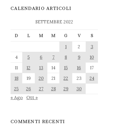
CALENDARIO ARTICOLI
SETTEMBRE 2022
D
L
M
M
G
V
S
1
2
3
4
5
6
7
8
9
10
11
12
13
14
15
16
17
18
19
20
21
22
23
24
25
26
27
28
29
30
« Ago
Ott »
COMMENTI RECENTI