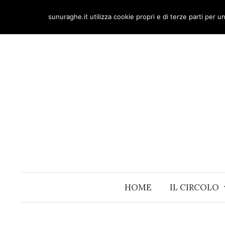
Skip
sunuraghe.it utilizza cookie propri e di terze parti per 
to
content
HOME
IL CIRCOLO