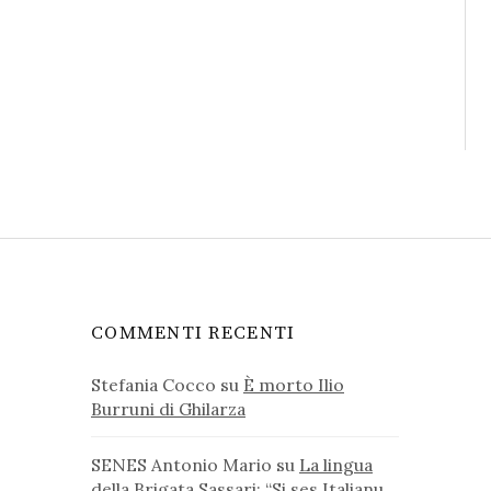
COMMENTI RECENTI
Stefania Cocco
su
È morto Ilio
Burruni di Ghilarza
SENES Antonio Mario
su
La lingua
della Brigata Sassari: “Si ses Italianu,