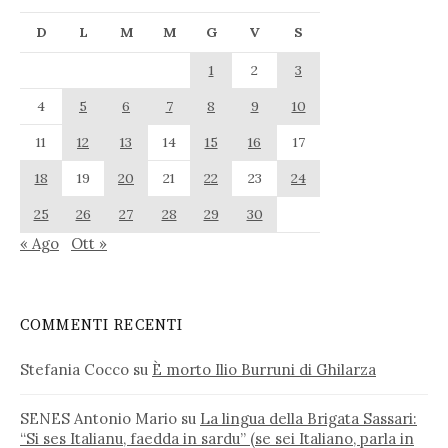
D
L
M
M
G
V
S
1
2
3
4
5
6
7
8
9
10
11
12
13
14
15
16
17
18
19
20
21
22
23
24
25
26
27
28
29
30
« Ago
Ott »
COMMENTI RECENTI
Stefania Cocco
su
È morto Ilio Burruni di Ghilarza
SENES Antonio Mario
su
La lingua della Brigata Sassari:
“Si ses Italianu, faedda in sardu” (se sei Italiano, parla in