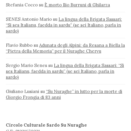
Stefania Cocco
su
È morto Ilio Burruni di Ghilarza
SENES Antonio Mario
su
La lingua della Brigata Sassari:
“Si ses Italianu, faedda in sardu” (se sei Italiano, parla in
sardo)
Flavio Rubbo
su
Adunata degli Alpini: da Resana a Biella la
“Pietra della Memoria” per il Nuraghe Chervu
Sergio Mario Senes
su
La lingua della Brigata Sassari: “Si
ses Italianu, faedda in sardu” (se sei Italiano, parla in
sardo)
Giuliano Lusiani
su
“Su Nuraghe” in lutto per la morte di
Giorgio Frongia di 83 anni
Circolo Culturale Sardo Su Nuraghe