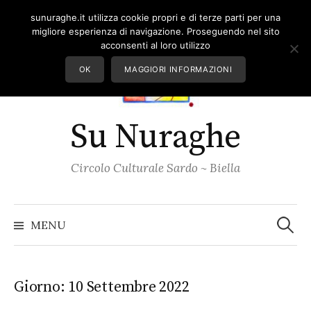
Skip
sunuraghe.it utilizza cookie propri e di terze parti per una
to
migliore esperienza di navigazione. Proseguendo nel sito
content
acconsenti al loro utilizzo
OK
MAGGIORI INFORMAZIONI
Su Nuraghe
Circolo Culturale Sardo ~ Biella
Ricerc
per:
MENU
Giorno:
10 Settembre 2022