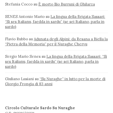
Stefania Cocco
su
È morto Ilio Burruni di Ghilarza
SENES Antonio Mario
su
La lingua della Brigata Sassari:
“Si ses Italianu, faedda in sardu” (se sei Italiano, parla in
sardo)
Flavio Rubbo
su
Adunata degli Alpini: da Resana a Biella la
“Pietra della Memoria” per il Nuraghe Chervu
Sergio Mario Senes
su
La lingua della Brigata Sassari: “Si
ses Italianu, faedda in sardu” (se sei Italiano, parla in
sardo)
Giuliano Lusiani
su
“Su Nuraghe” in lutto per la morte di
Giorgio Frongia di 83 anni
Circolo Culturale Sardo Su Nuraghe