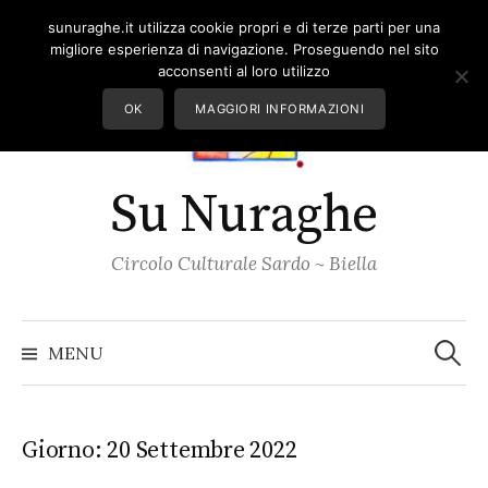
Skip
sunuraghe.it utilizza cookie propri e di terze parti per una
to
migliore esperienza di navigazione. Proseguendo nel sito
content
acconsenti al loro utilizzo
OK
MAGGIORI INFORMAZIONI
Su Nuraghe
Circolo Culturale Sardo ~ Biella
Ricerc
per:
MENU
Giorno:
20 Settembre 2022