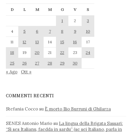
D
L
M
M
G
V
S
1
2
3
4
5
6
7
8
9
10
11
12
13
14
15
16
17
18
19
20
21
22
23
24
25
26
27
28
29
30
« Ago
Ott »
COMMENTI RECENTI
Stefania Cocco
su
È morto Ilio Burruni di Ghilarza
SENES Antonio Mario
su
La lingua della Brigata Sassari:
“Si ses Italianu, faedda in sardu” (se sei Italiano, parla in