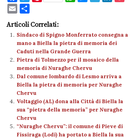
a
w
nt
h
es
el
n
o
E
C
c
it
er
at
se
e
k
c
m
o
e
te
es
s
n
gr
e
k
Articoli Correlati:
ai
n
b
r
t
A
g
a
dI
et
Sindaco di Spigno Monferrato consegna a
l
di
mano a Biella la pietra di memoria dei
o
p
er
m
n
vi
Caduti nella Grande Guerra
o
p
di
Pietra di Tolmezzo per il mosaico della
k
memoria di Nuraghe Chervu
Dal comune lombardo di Lesmo arriva a
Biella la pietra di memoria per Nuraghe
Chervu
Voltaggio (AL) dona alla Città di Biella la
sua “pietra della memoria” per Nuraghe
Chervu
“Nuraghe Chervu”: il comune di Pieve di
Fissiraga (Lodi) ha portato a Biella la sua