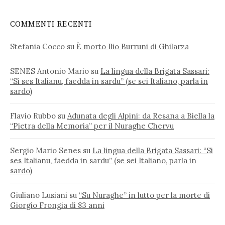
COMMENTI RECENTI
Stefania Cocco
su
È morto Ilio Burruni di Ghilarza
SENES Antonio Mario
su
La lingua della Brigata Sassari:
“Si ses Italianu, faedda in sardu” (se sei Italiano, parla in
sardo)
Flavio Rubbo
su
Adunata degli Alpini: da Resana a Biella la
“Pietra della Memoria” per il Nuraghe Chervu
Sergio Mario Senes
su
La lingua della Brigata Sassari: “Si
ses Italianu, faedda in sardu” (se sei Italiano, parla in
sardo)
Giuliano Lusiani
su
“Su Nuraghe” in lutto per la morte di
Giorgio Frongia di 83 anni