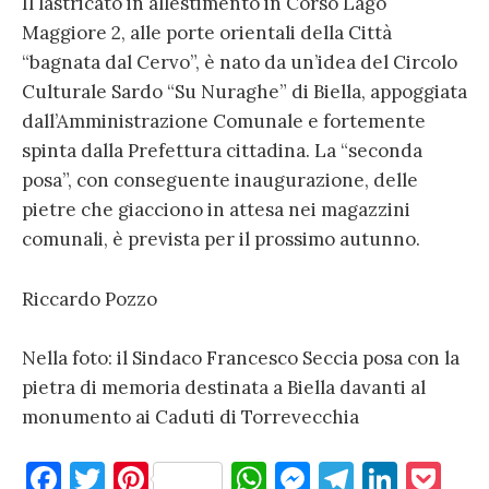
Il lastricato in allestimento in Corso Lago
Maggiore 2, alle porte orientali della Città
“bagnata dal Cervo”, è nato da un’idea del Circolo
Culturale Sardo “Su Nuraghe” di Biella, appoggiata
dall’Amministrazione Comunale e fortemente
spinta dalla Prefettura cittadina. La “seconda
posa”, con conseguente inaugurazione, delle
pietre che giacciono in attesa nei magazzini
comunali, è prevista per il prossimo autunno.
Riccardo Pozzo
Nella foto: il Sindaco Francesco Seccia posa con la
pietra di memoria destinata a Biella davanti al
monumento ai Caduti di Torrevecchia
F
T
Pi
W
M
T
Li
P