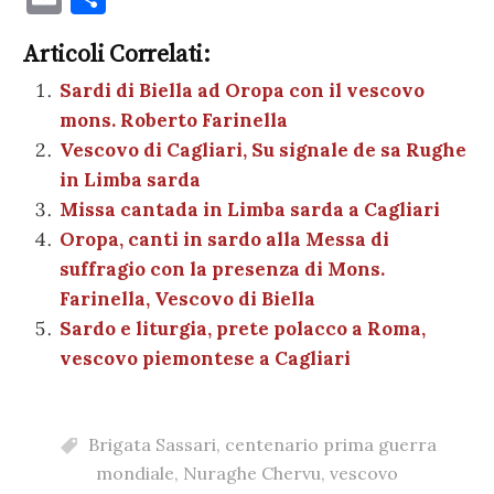
c
it
er
at
se
e
k
c
m
o
e
te
es
s
n
gr
e
k
Articoli Correlati:
ai
n
b
r
t
A
g
a
dI
et
Sardi di Biella ad Oropa con il vescovo
l
di
mons. Roberto Farinella
o
p
er
m
n
vi
Vescovo di Cagliari, Su signale de sa Rughe
o
p
di
in Limba sarda
k
Missa cantada in Limba sarda a Cagliari
Oropa, canti in sardo alla Messa di
suffragio con la presenza di Mons.
Farinella, Vescovo di Biella
Sardo e liturgia, prete polacco a Roma,
vescovo piemontese a Cagliari
Brigata Sassari
,
centenario prima guerra
mondiale
,
Nuraghe Chervu
,
vescovo