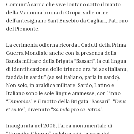
Comunità sarda che vive lontano sotto il manto
della Madonna bruna di Oropa, sulle orme
dell’antesignano Sant’Eusebio da Cagliari, Patrono
del Piemonte.
La cerimonia odierna ricorda i Caduti della Prima
Guerra Mondiale anche con la presenza della
Banda militare della Brigata “Sassari”, la cui lingua
di identificazione delle trincee era “si ses italianu,
faedda in sardu” (se sei italiano, parla in sardo).
Non solo, in araldica militare, Sardo, Latino e
Italiano sono le sole lingue ammesse, con l’inno
“Dimonios”
e il motto della Brigata “Sassari”:
“Deus
et su Re”,
divenuto
“Sa vida pro sa Patria”.
Inaugurata nel 2008, l’area monumentale di
“Nuraghe Chervu”, celebra oggi la posa del