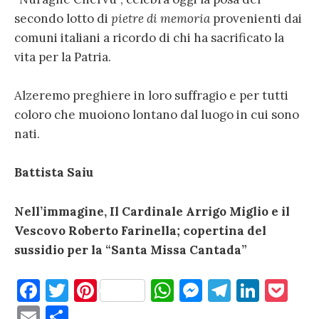
secondo lotto di
pietre di memoria
provenienti dai
comuni italiani a ricordo di chi ha sacrificato la
vita per la Patria.
Alzeremo preghiere in loro suffragio e per tutti
coloro che muoiono lontano dal luogo in cui sono
nati.
Battista Saiu
Nell’immagine, Il Cardinale Arrigo Miglio e il
Vescovo Roberto Farinella; copertina del
sussidio per la “Santa Missa Cantada”
F
T
Pi
W
M
T
Li
P
a
w
nt
h
es
el
n
o
E
C