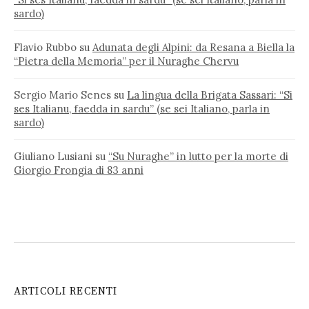
sardo)
Flavio Rubbo
su
Adunata degli Alpini: da Resana a Biella la
“Pietra della Memoria” per il Nuraghe Chervu
Sergio Mario Senes
su
La lingua della Brigata Sassari: “Si
ses Italianu, faedda in sardu” (se sei Italiano, parla in
sardo)
Giuliano Lusiani
su
“Su Nuraghe” in lutto per la morte di
Giorgio Frongia di 83 anni
ARTICOLI RECENTI