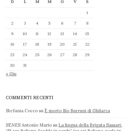
D
L
M
M
G
V
S
1
2
3
4
5
6
7
8
9
10
11
12
13
14
15
16
17
18
19
20
21
22
23
24
25
26
27
28
29
30
31
« Giu
COMMENTI RECENTI
Stefania Cocco
su
È morto Ilio Burruni di Ghilarza
SENES Antonio Mario
su
La lingua della Brigata Sassari:
“Si ses Italianu, faedda in sardu” (se sei Italiano, parla in