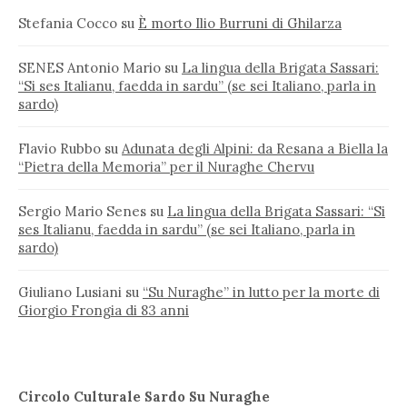
Stefania Cocco
su
È morto Ilio Burruni di Ghilarza
SENES Antonio Mario
su
La lingua della Brigata Sassari:
“Si ses Italianu, faedda in sardu” (se sei Italiano, parla in
sardo)
Flavio Rubbo
su
Adunata degli Alpini: da Resana a Biella la
“Pietra della Memoria” per il Nuraghe Chervu
Sergio Mario Senes
su
La lingua della Brigata Sassari: “Si
ses Italianu, faedda in sardu” (se sei Italiano, parla in
sardo)
Giuliano Lusiani
su
“Su Nuraghe” in lutto per la morte di
Giorgio Frongia di 83 anni
Circolo Culturale Sardo Su Nuraghe