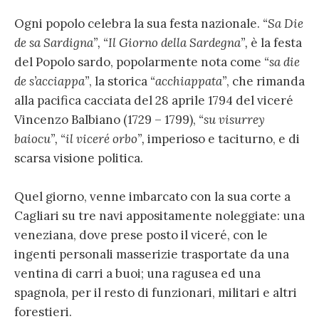
Ogni popolo celebra la sua festa nazionale.
“Sa Die
de sa Sardigna”,
“Il Giorno della Sardegna”,
è la festa
del Popolo sardo, popolarmente nota come
“sa die
de s’acciappa”
, la storica
“acchiappata”
, che rimanda
alla pacifica cacciata del 28 aprile 1794 del viceré
Vincenzo Balbiano (1729 – 1799),
“su visurrey
baiocu”,
“il viceré
orbo”,
imperioso e taciturno, e di
scarsa visione politica.
Quel giorno, venne imbarcato con la sua corte a
Cagliari su tre navi appositamente noleggiate: una
veneziana, dove prese posto il viceré, con le
ingenti personali masserizie trasportate da una
ventina di carri a buoi; una ragusea ed una
spagnola, per il resto di funzionari, militari e altri
forestieri.