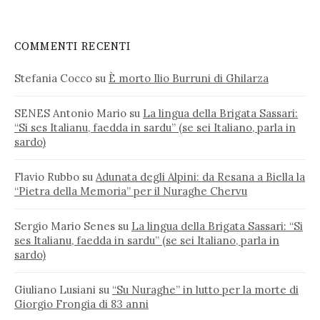
COMMENTI RECENTI
Stefania Cocco
su
È morto Ilio Burruni di Ghilarza
SENES Antonio Mario
su
La lingua della Brigata Sassari:
“Si ses Italianu, faedda in sardu” (se sei Italiano, parla in
sardo)
Flavio Rubbo
su
Adunata degli Alpini: da Resana a Biella la
“Pietra della Memoria” per il Nuraghe Chervu
Sergio Mario Senes
su
La lingua della Brigata Sassari: “Si
ses Italianu, faedda in sardu” (se sei Italiano, parla in
sardo)
Giuliano Lusiani
su
“Su Nuraghe” in lutto per la morte di
Giorgio Frongia di 83 anni