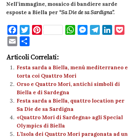
Nell’immagine, mosaico di bandiere sarde
esposte a Biella per
“Sa Die de sa Sardigna”.
F
T
Pi
W
M
T
Li
P
a
w
nt
h
es
el
n
o
E
C
c
it
er
at
se
e
k
c
m
o
e
te
es
s
n
gr
e
k
Articoli Correlati:
ai
n
b
r
t
A
g
a
dI
et
Festa sarda a Biella, menù mediterraneo e
l
di
torta coi Quattro Mori
o
p
er
m
n
vi
Orso e Quattro Mori, antichi simboli di
o
p
di
Biella e di Sardegna
k
Festa sarda a Biella, quattro location per
Sa Die de sa Sardigna
«Quattro Mori di Sardegna» agli Special
Olympics di Biella
L’Isola dei Quattro Mori paragonata ad un