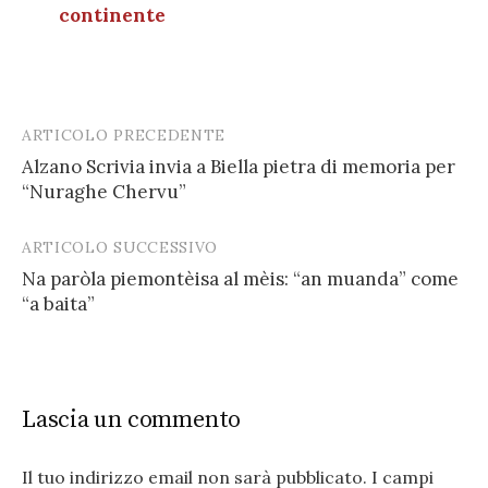
continente
ARTICOLO PRECEDENTE
Post
Alzano Scrivia invia a Biella pietra di memoria per
navigation
“Nuraghe Chervu”
ARTICOLO SUCCESSIVO
Na paròla piemontèisa al mèis: “an muanda” come
“a baita”
Lascia un commento
Il tuo indirizzo email non sarà pubblicato.
I campi