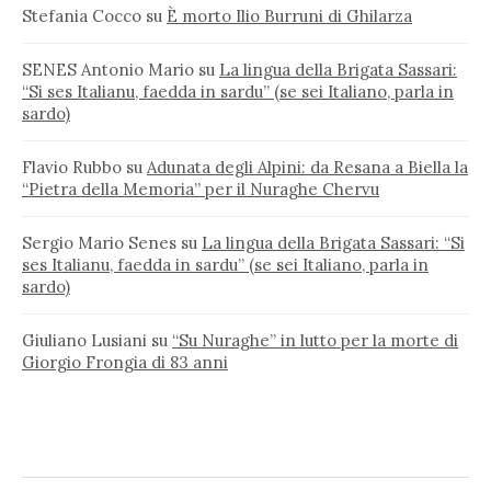
Stefania Cocco
su
È morto Ilio Burruni di Ghilarza
SENES Antonio Mario
su
La lingua della Brigata Sassari:
“Si ses Italianu, faedda in sardu” (se sei Italiano, parla in
sardo)
Flavio Rubbo
su
Adunata degli Alpini: da Resana a Biella la
“Pietra della Memoria” per il Nuraghe Chervu
Sergio Mario Senes
su
La lingua della Brigata Sassari: “Si
ses Italianu, faedda in sardu” (se sei Italiano, parla in
sardo)
Giuliano Lusiani
su
“Su Nuraghe” in lutto per la morte di
Giorgio Frongia di 83 anni