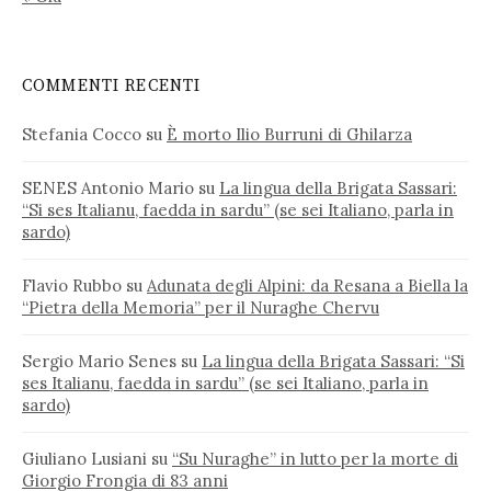
COMMENTI RECENTI
Stefania Cocco
su
È morto Ilio Burruni di Ghilarza
SENES Antonio Mario
su
La lingua della Brigata Sassari:
“Si ses Italianu, faedda in sardu” (se sei Italiano, parla in
sardo)
Flavio Rubbo
su
Adunata degli Alpini: da Resana a Biella la
“Pietra della Memoria” per il Nuraghe Chervu
Sergio Mario Senes
su
La lingua della Brigata Sassari: “Si
ses Italianu, faedda in sardu” (se sei Italiano, parla in
sardo)
Giuliano Lusiani
su
“Su Nuraghe” in lutto per la morte di
Giorgio Frongia di 83 anni