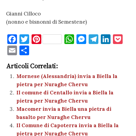
Gianni Cilloco
(nonno e bisnonni di Semestene)
F
T
Pi
W
M
T
Li
P
a
w
nt
h
es
el
n
o
E
C
c
it
er
at
se
e
k
c
m
o
e
te
es
s
n
gr
e
k
Articoli Correlati:
ai
n
b
r
t
A
g
a
dI
et
Mornese (Alessandria) invia a Biella la
l
di
pietra per Nuraghe Chervu
o
p
er
m
n
vi
Il comune di Centallo invia a Biella la
o
p
di
pietra per Nuraghe Chervu
k
Macomer invia a Biella una pietra di
basalto per Nuraghe Chervu
Il Comune di Capoterra invia a Biella la
pietra per Nuraghe Chervu