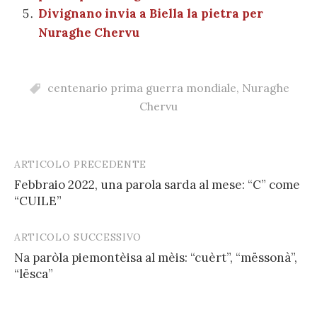
Divignano invia a Biella la pietra per
Nuraghe Chervu
centenario prima guerra mondiale
,
Nuraghe
Chervu
ARTICOLO PRECEDENTE
Post
Febbraio 2022, una parola sarda al mese: “C” come
navigation
“CUILE”
ARTICOLO SUCCESSIVO
Na paròla piemontèisa al mèis: “cuèrt”, “mëssonà”,
“lësca”