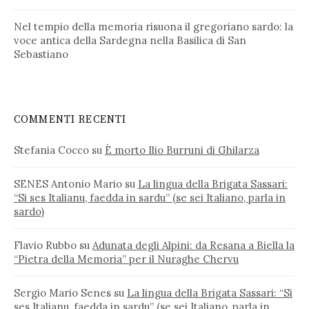
Nel tempio della memoria risuona il gregoriano sardo: la
voce antica della Sardegna nella Basilica di San
Sebastiano
COMMENTI RECENTI
Stefania Cocco
su
È morto Ilio Burruni di Ghilarza
SENES Antonio Mario
su
La lingua della Brigata Sassari:
“Si ses Italianu, faedda in sardu” (se sei Italiano, parla in
sardo)
Flavio Rubbo
su
Adunata degli Alpini: da Resana a Biella la
“Pietra della Memoria” per il Nuraghe Chervu
Sergio Mario Senes
su
La lingua della Brigata Sassari: “Si
ses Italianu, faedda in sardu” (se sei Italiano, parla in