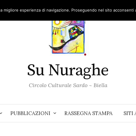
una migliore esperienza di navigazione. Proseguendo nel sito acconsenti al
Su Nuraghe
Circolo Culturale Sardo ~ Biella
PUBBLICAZIONI
RASSEGNA STAMPA
SITI