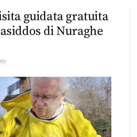
isita guidata gratuita
“Casiddos di Nuraghe
nto