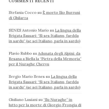
COMMENTI RECENTI
Stefania Cocco
su
È morto Ilio Burruni
di Ghilarza
SENES Antonio Mario
su
La lingua della
Brigata Sassari: “Si ses Italianu, faedda
in sardu” (se sei Italiano, parla in sardo)
Flavio Rubbo
su
Adunata degli Alpini: da
Resana a Biella la “Pietra della Memoria”
per il Nuraghe Chervu
Sergio Mario Senes
su
La lingua della
Brigata Sassari: “Si ses Italianu, faedda
in sardu” (se sei Italiano, parla in sardo)
Giuliano Lusiani
su
“Su Nuraghe” in
lutto per la morte di Giorgio Frongia di