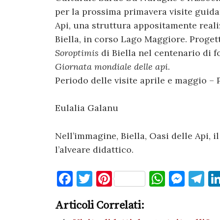
per la prossima primavera visite guidat
Api, una struttura appositamente reali
Biella, in corso Lago Maggiore. Proget
Soroptimis
di Biella nel centenario di 
Giornata mondiale delle api
.
Periodo delle visite aprile e maggio –
Eulalia Galanu
Nell’immagine, Biella, Oasi delle Api, 
l’alveare didattico.
F
T
Pi
W
M
T
a
w
nt
h
es
el
Articoli Correlati:
c
it
er
at
se
e