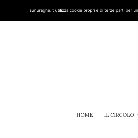
Skip
sunuraghe.it utilizza cookie propri e di terze parti per 
to
content
HOME
IL CIRCOLO