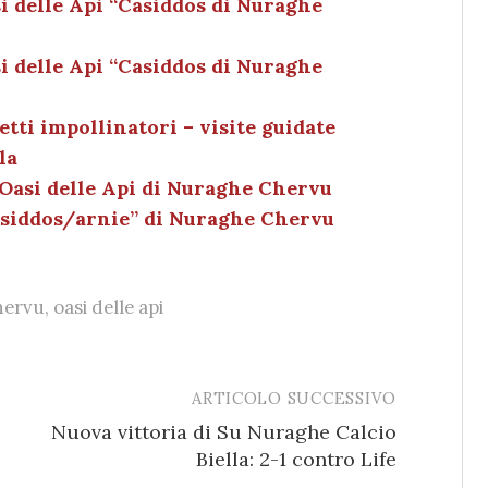
e
k
l
di
si delle Api “Casiddos di Nuraghe
dI
et
vi
si delle Api “Casiddos di Nuraghe
n
di
tti impollinatori – visite guidate
la
’Oasi delle Api di Nuraghe Chervu
asiddos/arnie” di Nuraghe Chervu
hervu
,
oasi delle api
ARTICOLO SUCCESSIVO
Nuova vittoria di Su Nuraghe Calcio
Biella: 2-1 contro Life