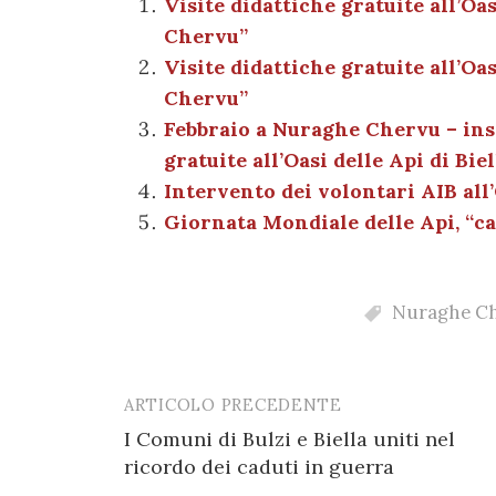
e
te
es
s
n
gr
Visite didattiche gratuite all’Oa
Chervu”
b
r
t
A
g
a
Visite didattiche gratuite all’Oa
o
p
er
m
Chervu”
o
p
Febbraio a Nuraghe Chervu – inse
k
gratuite all’Oasi delle Api di Biel
Intervento dei volontari AIB all
Giornata Mondiale delle Api, “c
Nuraghe C
ARTICOLO PRECEDENTE
Post
I Comuni di Bulzi e Biella uniti nel
navigation
ricordo dei caduti in guerra