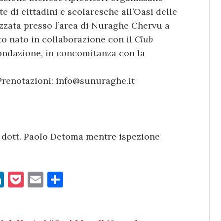
e di cittadini e scolaresche all’Oasi delle
zzata presso l’area di Nuraghe Chervu a
to nato in collaborazione con il
Club
fondazione, in concomitanza con la
 Prenotazioni: info@sunuraghe.it
il dott. Paolo Detoma mentre ispezione
Li
P
E
C
n
o
m
o
k
c
ai
n