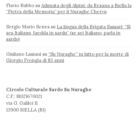
Flavio Rubbo
su
Adunata degli Alpini: da Resana a Biella la
“Pietra della Memoria” per il Nuraghe Chervu
Sergio Mario Senes
su
La lingua della Brigata Sassari: “Si
ses Italianu, faedda in sardu” (se sei Italiano, parla in
sardo)
Giuliano Lusiani
su
“Su Nuraghe” in lutto per la morte di
Giorgio Frongia di 83 anni
Circolo Culturale Sardo Su Nuraghe
C.F.: 81021670021
via G. Galilei 11
13900 BIELLA (BI)