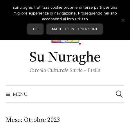
Skip
sunuraghe.it utilizza cookie propri e di terze parti per una
to
migliore esperienza di navigazione. Proseguendo nel sito
content
acconsenti al loro utilizzo
OK
MAGGIORI INFORMAZIONI
Su Nuraghe
Circolo Culturale Sardo ~ Biella
Ricerc
per:
MENU
Mese:
Ottobre 2023