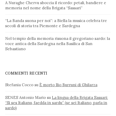
A Nuraghe Chervu sboccia il ricordo: petali, bandiere e
memoria nel nome della Brigata “Sassari”
“La Banda suona per noi”: a Biella la musica celebra tre
secoli di storia tra Piemonte e Sardegna
Nel tempio della memoria risuona il gregoriano sardo: la
voce antica della Sardegna nella Basilica di San
Sebastiano
COMMENTI RECENTI
Stefania Cocco
su
È morto Ilio Burruni di Ghilarza
SENES Antonio Mario
su
La lingua della Brigata Sassari:
“Si ses Italianu, faedda in sardu” (se sei Italiano, parla in
sardo)