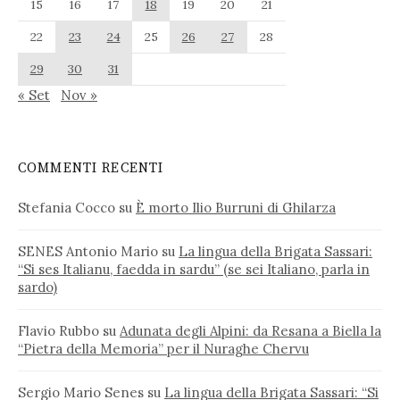
15
16
17
18
19
20
21
22
23
24
25
26
27
28
29
30
31
« Set
Nov »
COMMENTI RECENTI
Stefania Cocco
su
È morto Ilio Burruni di Ghilarza
SENES Antonio Mario
su
La lingua della Brigata Sassari:
“Si ses Italianu, faedda in sardu” (se sei Italiano, parla in
sardo)
Flavio Rubbo
su
Adunata degli Alpini: da Resana a Biella la
“Pietra della Memoria” per il Nuraghe Chervu
Sergio Mario Senes
su
La lingua della Brigata Sassari: “Si