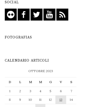
SOCIAL
FOTOGRAFIAS
CALENDARIO ARTICOLI
OTTOBRE 2023
D
L
M
M
G
V
S
1
2
3
4
5
6
7
8
9
10
11
12
13
14