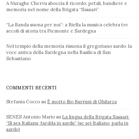
A Nuraghe Chervu sboccia il ricordo: petali, bandiere e
memoria nel nome della Brigata “Sassari”
“La Banda suona per noi”: a Biella la musica celebra tre
secoli di storia tra Piemonte e Sardegna
Nel tempio della memoria risuona il gregoriano sardo: la
voce antica della Sardegna nella Basilica di San
Sebastiano
COMMENTI RECENTI
Stefania Cocco
su
È morto Ilio Burruni di Ghilarza
SENES Antonio Mario
su
La lingua della Brigata Sassari:
“Si ses Italianu, faedda in sardu” (se sei Italiano, parla in
sardo)