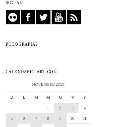
SOCIAL
FOTOGRAFIAS
CALENDARIO ARTICOLI
NOVEMBRE 2023
D
L
M
M
G
V
S
1
2
3
4
5
6
7
8
9
10
11