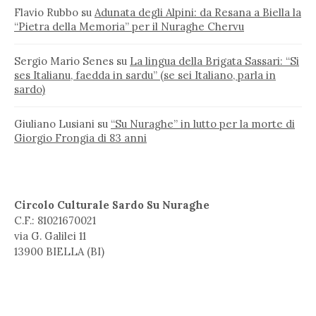
Flavio Rubbo
su
Adunata degli Alpini: da Resana a Biella la
“Pietra della Memoria” per il Nuraghe Chervu
Sergio Mario Senes
su
La lingua della Brigata Sassari: “Si
ses Italianu, faedda in sardu” (se sei Italiano, parla in
sardo)
Giuliano Lusiani
su
“Su Nuraghe” in lutto per la morte di
Giorgio Frongia di 83 anni
Circolo Culturale Sardo Su Nuraghe
C.F.: 81021670021
via G. Galilei 11
13900 BIELLA (BI)