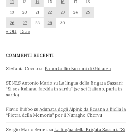
12
13
14
15
16
17
18
19
20
21
22
23
24
25
26
27
28
29
30
« Ott
Dic »
COMMENTI RECENTI
Stefania Cocco
su
È morto Ilio Burruni di Ghilarza
SENES Antonio Mario
su
La lingua della Brigata Sassari:
“Si ses Italianu, faedda in sardu” (se sei Italiano, parla in
sardo)
Flavio Rubbo
su
Adunata degli Alpini: da Resana a Biella la
“Pietra della Memoria” per il Nuraghe Chervu
Sergio Mario Senes
su
La lingua della Brigata Sassari: “Si