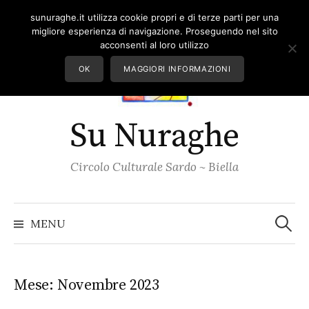
Skip
sunuraghe.it utilizza cookie propri e di terze parti per una
to
migliore esperienza di navigazione. Proseguendo nel sito
content
acconsenti al loro utilizzo
OK
MAGGIORI INFORMAZIONI
Su Nuraghe
Circolo Culturale Sardo ~ Biella
Ricerc
per:
MENU
Mese:
Novembre 2023