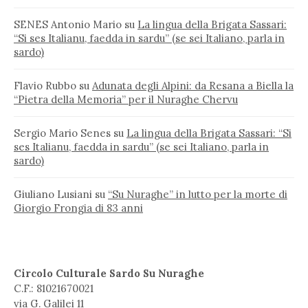
SENES Antonio Mario
su
La lingua della Brigata Sassari:
“Si ses Italianu, faedda in sardu” (se sei Italiano, parla in
sardo)
Flavio Rubbo
su
Adunata degli Alpini: da Resana a Biella la
“Pietra della Memoria” per il Nuraghe Chervu
Sergio Mario Senes
su
La lingua della Brigata Sassari: “Si
ses Italianu, faedda in sardu” (se sei Italiano, parla in
sardo)
Giuliano Lusiani
su
“Su Nuraghe” in lutto per la morte di
Giorgio Frongia di 83 anni
Circolo Culturale Sardo Su Nuraghe
C.F.: 81021670021
via G. Galilei 11