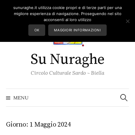
Skip
sunuraghe.it utilizza cookie propri e di terze parti per una
to
migliore esperienza di navigazione. Proseguendo nel sito
content
acconsenti al loro utilizzo
OK
MAGGIORI INFORMAZIONI
Su Nuraghe
Circolo Culturale Sardo ~ Biella
Ricerc
per:
MENU
Giorno:
1 Maggio 2024