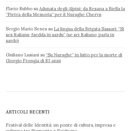
Flavio Rubbo
su
Adunata degli Alpini: da Resana a Biella la
“Pietra della Memoria” per il Nuraghe Chervu
Sergio Mario Senes
su
La lingua della Brigata Sassari: “Si
ses Italianu, faedda in sardu” (se sei Italiano, parla in
sardo)
Giuliano Lusiani
su
“Su Nuraghe” in lutto per la morte di
Giorgio Frongia di 83 anni
ARTICOLI RECENTI
Festival delle Identità: un ponte di cultura, impresa e
sviluppo tra Piemonte e Sardegna