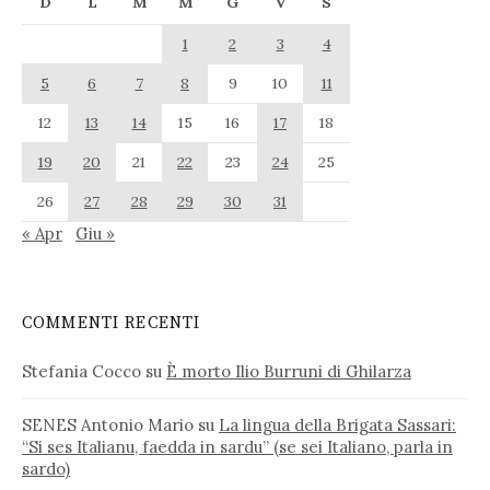
D
L
M
M
G
V
S
1
2
3
4
5
6
7
8
9
10
11
12
13
14
15
16
17
18
19
20
21
22
23
24
25
26
27
28
29
30
31
« Apr
Giu »
COMMENTI RECENTI
Stefania Cocco
su
È morto Ilio Burruni di Ghilarza
SENES Antonio Mario
su
La lingua della Brigata Sassari:
“Si ses Italianu, faedda in sardu” (se sei Italiano, parla in
sardo)