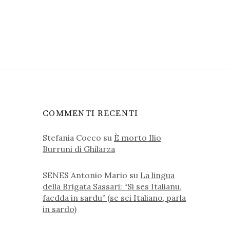
COMMENTI RECENTI
Stefania Cocco
su
È morto Ilio
Burruni di Ghilarza
SENES Antonio Mario
su
La lingua
della Brigata Sassari: “Si ses Italianu,
faedda in sardu” (se sei Italiano, parla
in sardo)