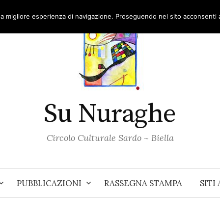
una migliore esperienza di navigazione. Proseguendo nel sito acconsenti al
Su Nuraghe
Circolo Culturale Sardo ~ Biella
PUBBLICAZIONI
RASSEGNA STAMPA
SITI