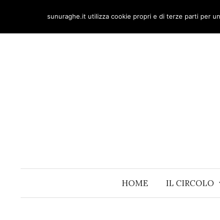
Skip
sunuraghe.it utilizza cookie propri e di terze parti per 
to
content
HOME
IL CIRCOLO