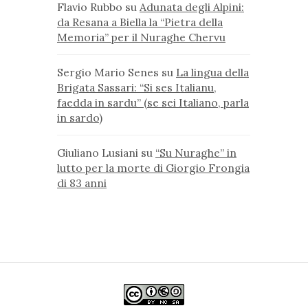
Flavio Rubbo
su
Adunata degli Alpini:
da Resana a Biella la “Pietra della
Memoria” per il Nuraghe Chervu
Sergio Mario Senes
su
La lingua della
Brigata Sassari: “Si ses Italianu,
faedda in sardu” (se sei Italiano, parla
in sardo)
Giuliano Lusiani
su
“Su Nuraghe” in
lutto per la morte di Giorgio Frongia
di 83 anni