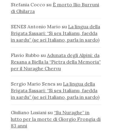
Stefania Cocco
su
È morto Ilio Burruni
di Ghilarza
SENES Antonio Mario
su
La lingua della
Brigata Sassari: “Si ses Italianu, faedda
in sardu” (se sei Italiano, parla in sardo)
Flavio Rubbo
su
Adunata degli Alpini: da
Resana a Biella la “Pietra della Memoria”
per il Nuraghe Chervu
Sergio Mario Senes
su
La lingua della
Brigata Sassari: “Si ses Italianu, faedda
in sardu” (se sei Italiano, parla in sardo)
Giuliano Lusiani
su
“Su Nuraghe” in
lutto per la morte di Giorgio Frongia di
83 anni