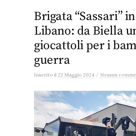
Brigata “Sassari” in
Libano: da Biella u
giocattoli per i bam
guerra
/
Inserito
il
22 Maggio 2024
Nessun comme