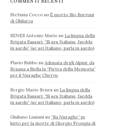
COMMENTI RECENTI
Stefania Cocco
su
È morto Ilio Burruni
di Ghilarza
SENES Antonio Mario
su
La lingua della
Brigata Sassari: “Si ses Italianu, faedda
in sardu” (se sei Italiano, parla in sardo)
Flavio Rubbo
su
Adunata degli Alpini: da
Resana a Biella la “Pietra della Memoria”
per il Nuraghe Chervu
Sergio Mario Senes
su
La lingua della
Brigata Sassari: “Si ses Italianu, faedda
in sardu” (se sei Italiano, parla in sardo)
Giuliano Lusiani
su
“Su Nuraghe” in
lutto per la morte di Giorgio Frongia di