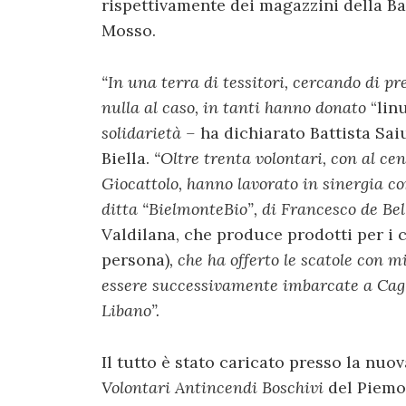
rispettivamente dei magazzini della Ban
Mosso.
“In una terra di tessitori, cercando di pre
nulla al caso, in tanti hanno donato
“lin
solidarietà –
ha dichiarato Battista Saiu
Biella.
“Oltre trenta volontari, con al ce
Giocattolo, hanno lavorato in sinergia con 
ditta “BielmonteBio”, di Francesco de Bel
Valdilana, che produce prodotti per i 
persona)
, che ha offerto le scatole con 
essere successivamente imbarcate a Cagl
Libano”.
Il tutto è stato caricato presso la nuova
Volontari Antincendi Boschivi
del Piemon