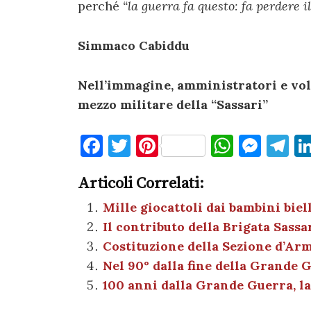
perché
“la guerra fa questo: fa perdere i
Simmaco Cabiddu
Nell’immagine, amministratori e vol
mezzo militare della “Sassari”
F
T
Pi
W
M
T
a
w
nt
h
es
el
Articoli Correlati:
c
it
er
at
se
e
e
te
es
s
n
gr
Mille giocattoli dai bambini biel
Il contributo della Brigata Sass
b
r
t
A
g
a
Costituzione della Sezione d’Arm
o
p
er
m
Nel 90° dalla fine della Grande G
o
p
100 anni dalla Grande Guerra, la
k