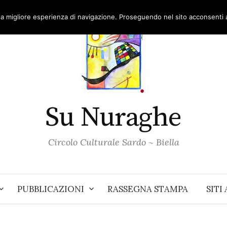
una migliore esperienza di navigazione. Proseguendo nel sito acconsenti al
Su Nuraghe
Circolo Culturale Sardo ~ Biella
PUBBLICAZIONI
RASSEGNA STAMPA
SITI