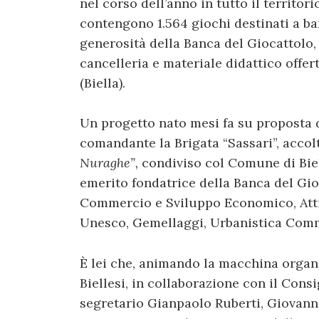
nel corso dell’anno in tutto il territori
contengono 1.564 giochi destinati a bam
generosità della Banca del Giocattolo, 
cancelleria e materiale didattico offer
(Biella).
Un progetto nato mesi fa su proposta d
comandante la Brigata “Sassari”, acco
Nuraghe”,
condiviso col Comune di Biel
emerito fondatrice della Banca del Gi
Commercio e Sviluppo Economico, Atti
Unesco, Gemellaggi, Urbanistica Comm
È lei che, animando la macchina organi
Biellesi, in collaborazione con il Cons
segretario Gianpaolo Ruberti, Giovann