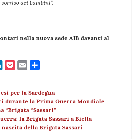
l sorriso dei bambini”.
ontari nella nuova sede AIB davanti al
Li
P
E
C
n
o
m
o
k
c
ai
n
e
k
l
di
lesi per la Sardegna
ari durante la Prima Guerra Mondiale
dI
et
vi
a “Brigata “Sassari”
n
di
uerra: la Brigata Sassari a Biella
 nascita della Brigata Sassari