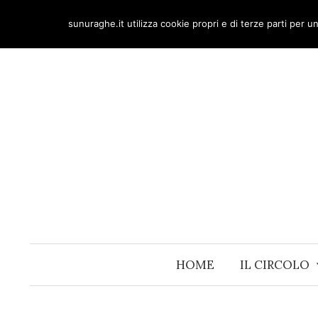
Skip
sunuraghe.it utilizza cookie propri e di terze parti per 
to
content
HOME
IL CIRCOLO