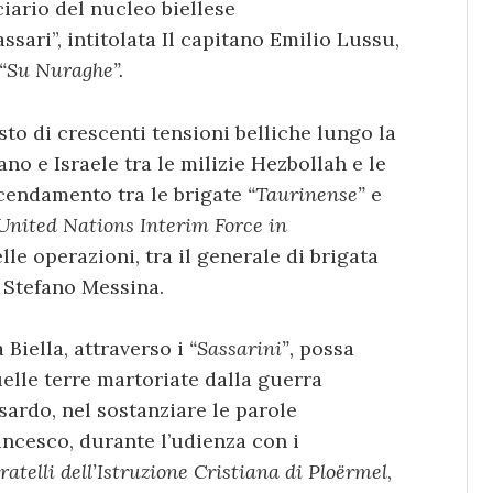
iario del nucleo biellese
ssari”, intitolata Il capitano Emilio Lussu,
“Su Nuraghe”.
sto di crescenti tensioni belliche lungo la
bano e Israele tra le milizie Hezbollah e le
vicendamento tra le brigate
“Taurinense”
e
United Nations Interim Force in
lle operazioni, tra il generale di brigata
a Stefano Messina.
 Biella, attraverso i
“Sassarini”,
possa
uelle terre martoriate dalla guerra
 sardo, nel sostanziare le parole
cesco, durante l’udienza con i
ratelli dell’Istruzione Cristiana di Ploërmel
,