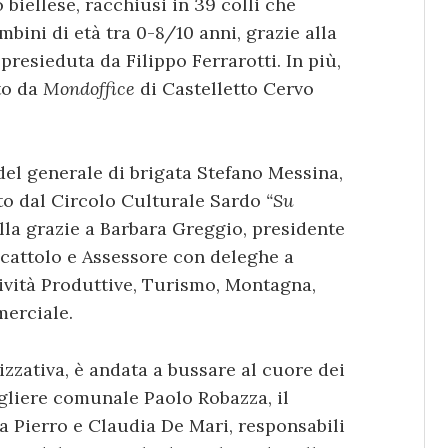
o biellese, racchiusi in 39 colli che
bini di età tra 0-8/10 anni, grazie alla
presieduta da Filippo Ferrarotti. In più,
to da
Mondoffice
di Castelletto Cervo
el generale di brigata Stefano Messina,
lto dal Circolo Culturale Sardo
“Su
la grazie a Barbara Greggio, presidente
ocattolo e Assessore con deleghe a
vità Produttive, Turismo, Montagna,
erciale.
zzativa, è andata a bussare al cuore dei
igliere comunale Paolo Robazza, il
a Pierro e Claudia De Mari, responsabili