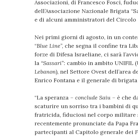
Associazioni, di Francesco Fosci, fuduc
dell’Associazione Nazionale Brigata “Sa
e di alcuni amministratori del Circolo
Nei primi giorni di agosto, in un conte
“
Blue Line
”, che segna il confine tra Li
forze di Difesa Israeliane, ci sarà l’av
la
“Sassari”:
cambio in ambito UNIFIL (
Lebanon
),
nel Settore Ovest dell’area de
Enrico Fontana e il generale di brigat
“La speranza
– conclude Saiu –
è che da
scaturire un sorriso tra i bambini di q
fratricida, fiduciosi nel corpo militare
recentemente pronunciate da Papa Fran
partecipanti al Capitolo generale dei
F