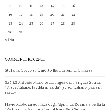
9
10
11
12
13
14
15
16
17
18
19
20
21
22
23
24
25
26
27
28
29
30
31
« Giu
COMMENTI RECENTI
Stefania Cocco
su
È morto Ilio Burruni di Ghilarza
SENES Antonio Mario
su
La lingua della Brigata Sassari:
“Si ses Italianu, faedda in sardu” (se sei Italiano, parla in
sardo)
Flavio Rubbo
su
Adunata degli Alpini: da Resana a Biella la
“Pietra della Memoria” per il Nuraghe Chervu