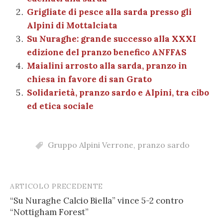
o
p
er
m
n
vi
Grigliate di pesce alla sarda presso gli
o
p
di
Alpini di Mottalciata
k
Su Nuraghe: grande successo alla XXXI
edizione del pranzo benefico ANFFAS
Maialini arrosto alla sarda, pranzo in
chiesa in favore di san Grato
Solidarietà, pranzo sardo e Alpini, tra cibo
ed etica sociale
Gruppo Alpini Verrone
,
pranzo sardo
ARTICOLO PRECEDENTE
Post
“Su Nuraghe Calcio Biella” vince 5-2 contro
navigation
“Nottigham Forest”