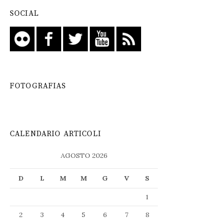
SOCIAL
FOTOGRAFIAS
CALENDARIO ARTICOLI
AGOSTO 2026
D
L
M
M
G
V
S
1
2
3
4
5
6
7
8