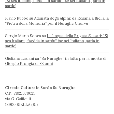
“Si ses Italianu, faedda in sardu” (se sei Italiano, parla in
sardo)
Flavio Rubbo
su
Adunata degli Alpini: da Resana a Biella la
“Pietra della Memoria” per il Nuraghe Chervu
Sergio Mario Senes
su
La lingua della Brigata Sassari: “Si
ses Italianu, faedda in sardu” (se sei Italiano, parla in
sardo)
Giuliano Lusiani
su
“Su Nuraghe” in lutto per la morte di
Giorgio Frongia di 83 anni
Circolo Culturale Sardo Su Nuraghe
C.F.: 81021670021
via G. Galilei 11
13900 BIELLA (BI)