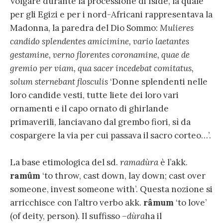
Volgare durante la processione di Iside, la quale
per gli Egizi e per i nord-Africani rappresentava la
Madonna, la paredra del Dio Sommo:
Mulieres
candido splendentes amicimine, vario laetantes
gestamine, verno florentes coronamine, quae de
gremio per viam, qua sacer incedebat comitatus,
solum sternebant flosculis
‘Donne splendenti nelle
loro candide vesti, tutte liete dei loro vari
ornamenti e il capo ornato di ghirlande
primaverili, lanciavano dal grembo fiori, sì da
cospargere la via per cui passava il sacro corteo…’.
La base etimologica del sd.
ramadùra
è l’akk.
ramûm
‘to throw, cast down, lay down; cast over
someone, invest someone with’. Questa nozione si
arricchisce con l’altro verbo akk.
râmum
‘to love’
(of deity, person). Il suffisso –
dùra
ha il