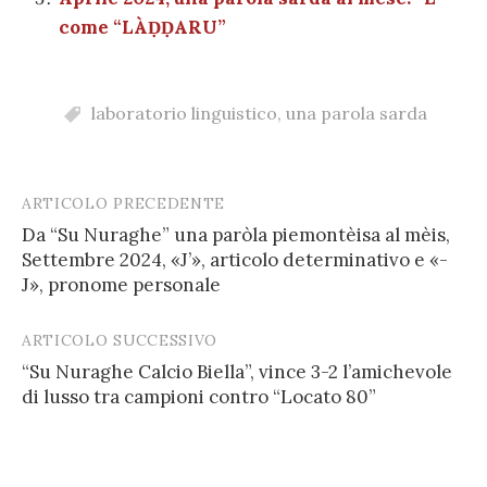
come “LÀḌḌARU”
laboratorio linguistico
,
una parola sarda
ARTICOLO PRECEDENTE
Post
Da “Su Nuraghe” una paròla piemontèisa al mèis,
navigation
Settembre 2024, «J’», articolo determinativo e «-
J», pronome personale
ARTICOLO SUCCESSIVO
“Su Nuraghe Calcio Biella”, vince 3-2 l’amichevole
di lusso tra campioni contro “Locato 80”