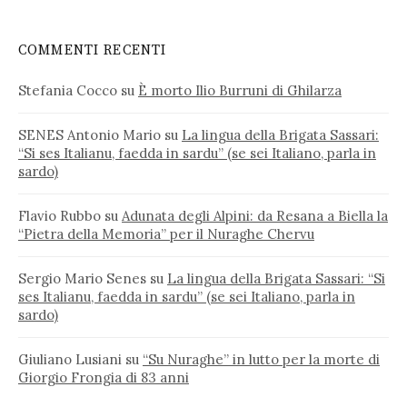
COMMENTI RECENTI
Stefania Cocco
su
È morto Ilio Burruni di Ghilarza
SENES Antonio Mario
su
La lingua della Brigata Sassari:
“Si ses Italianu, faedda in sardu” (se sei Italiano, parla in
sardo)
Flavio Rubbo
su
Adunata degli Alpini: da Resana a Biella la
“Pietra della Memoria” per il Nuraghe Chervu
Sergio Mario Senes
su
La lingua della Brigata Sassari: “Si
ses Italianu, faedda in sardu” (se sei Italiano, parla in
sardo)
Giuliano Lusiani
su
“Su Nuraghe” in lutto per la morte di
Giorgio Frongia di 83 anni