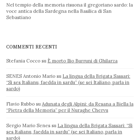
Nel tempio della memoria risuona il gregoriano sardo: la
voce antica della Sardegna nella Basilica di San
Sebastiano
COMMENTI RECENTI
Stefania Cocco
su
È morto Ilio Burruni di Ghilarza
SENES Antonio Mario
su
La lingua della Brigata Sassari:
“Si ses Italianu, faedda in sardu” (se sei Italiano, parla in
sardo)
Flavio Rubbo
su
Adunata degli Alpini: da Resana a Biella la
“Pietra della Memoria” per il Nuraghe Chervu
Sergio Mario Senes
su
La lingua della Brigata Sassari: “Si
ses Italianu, faedda in sardu” (se sei Italiano, parla in
sardo)