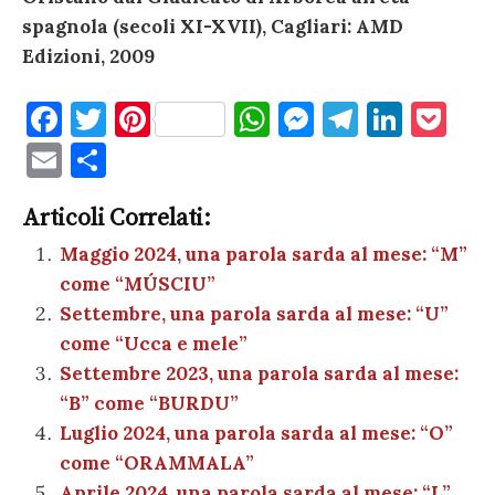
spagnola (secoli XI-XVII), Cagliari: AMD
Edizioni, 2009
F
T
Pi
W
M
T
Li
P
a
w
nt
h
es
el
n
o
E
C
c
it
er
at
se
e
k
c
m
o
e
te
es
s
n
gr
e
k
Articoli Correlati:
ai
n
b
r
t
A
g
a
dI
et
Maggio 2024, una parola sarda al mese: “M”
l
di
come “MÚSCIU”
o
p
er
m
n
vi
Settembre, una parola sarda al mese: “U”
o
p
di
come “Ucca e mele”
k
Settembre 2023, una parola sarda al mese:
“B” come “BURDU”
Luglio 2024, una parola sarda al mese: “O”
come “ORAMMALA”
Aprile 2024, una parola sarda al mese: “L”