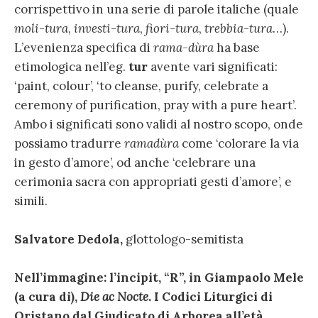
corrispettivo in una serie di parole italiche (quale
moli-tura
,
investi-tura
,
fiori-tura
,
trebbia-tura
…).
L’evenienza specifica di
rama-dùra
ha base
etimologica nell’eg.
tur
avente vari significati:
‘paint, colour’, ‘to cleanse, purify, celebrate a
ceremony of purification, pray with a pure heart’.
Ambo i significati sono validi al nostro scopo, onde
possiamo tradurre
ramadùra
come ‘colorare la via
in gesto d’amore’, od anche ‘celebrare una
cerimonia sacra con appropriati gesti d’amore’, e
simili.
Salvatore Dedola,
glottologo-semitista
Nell’immagine: l’incipit, “R”, in Giampaolo Mele
(a cura di),
Die ac Nocte
. I Codici Liturgici di
Oristano dal Giudicato di Arborea all’età